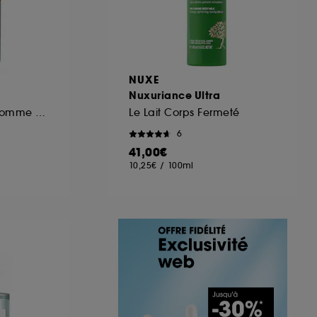
NUXE
Nuxuriance Ultra
Déodorant Spray Homme Acidulé et Herbacé
Le Lait Corps Fermeté
6
41,00€
10,25€
/
100ml