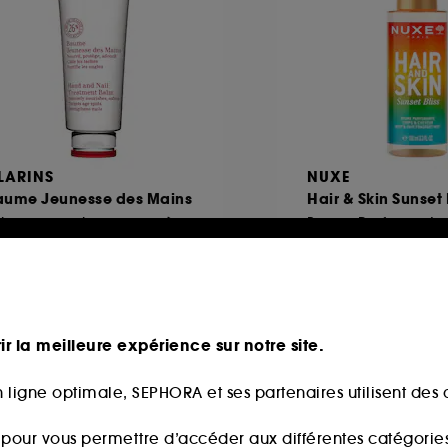
LARINS
NUXE
aume Jeunesse des Mains
Hair & Skin Sunset 
Soin pour mains peaux sèches
49
30
4,00€
32,00€
,00€
/
100ml
32,00€
/
100ml
ir la meilleure expérience sur notre site.
 ligne optimale, SEPHORA et ses partenaires utilisent des c
s pour vous permettre d’accéder aux différentes catégories, 