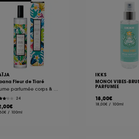
ôt et la lecture de ces traceurs requiert votre accord. V
rsonnaliser mes choix" ci-dessous ou décider de "tout ac
s Cookies, pour les finalités acceptées, avec les données
ur refuser tous les cookies, cliques sur "continuer sans a
tez obtenir plus d'information sur les cookies utilisés,
cliq
AÏJA
IKKS
ana Fleur de Tiaré
MONOI VIBES-BRU
PARFUMEE
Brume parfumée corps & cheveux
18,00€
24
18,00€
/
100ml
2,00€
,60€
/
100ml