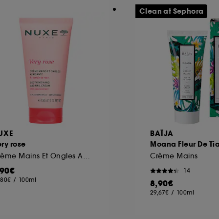
Clean at Sephora
UXE
BAÏJA
ry rose
Moana Fleur De Ti
Crème Mains Et Ongles Apaisante
Crème Mains
,90€
14
,80€
/
100ml
8,90€
29,67€
/
100ml