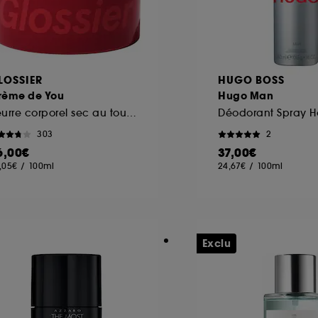
LOSSIER
HUGO BOSS
rème de You
Hugo Man
Beurre corporel sec au toucher
303
2
6,00€
37,00€
,05€
/
100ml
24,67€
/
100ml
Exclu