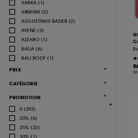
AMIKA (1)
ARMANI (2)
AUGUSTINUS BADER (2)
AVENE (3)
G
AZZARO (1)
C
BAÏJA (6)
BALI BODY (1)
5
BIODERMA (8)
PRIX
26
BYOMA (1)
CATÉGORIE
CACHAREL (2)
CALVIN KLEIN (4)
Corps & Bain
PROMOTION
CAROLINA HERRERA (4)
Soin du corps (417)
0 (292)
CARON (1)
Crème hydratante (83)
20% (6)
CERRUTI (1)
Gommage corps (25)
25% (22)
CHANEL (16)
Lait hydratant (33)
30% (1)