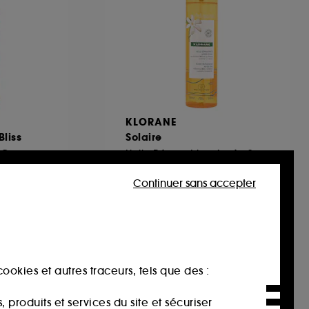
KLORANE
Bliss
Solaire
Brume Parfumante Corps et Cheveux
Huile Réparatrice Après-Soleil Au Tamanu BIO Et Monoï
27,00€
Continuer sans accepter
18,00€
/
100ml
ookies et autres traceurs, tels que des :
produits et services du site et sécuriser