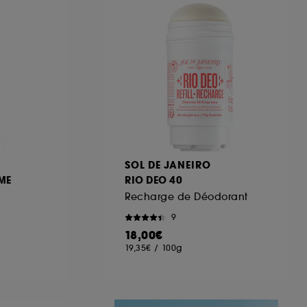
ous pouvez personnaliser vos choix concernant
cepter". Sephora pourra associer les
 personnelles collectées ou générées lors
ccepter". Voous pouvez à tout moment choisir
uez
ici
.
SOL DE JANEIRO
ME
RIO DEO 40
Recharge de Déodorant
9
18,00€
19,35€
/
100g