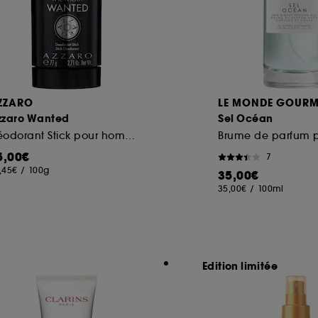
ZZARO
LE MONDE GOUR
zzaro Wanted
Sel Océan
Déodorant Stick pour homme
5,00€
7
,45€
/
100g
35,00€
35,00€
/
100ml
Edition limitée