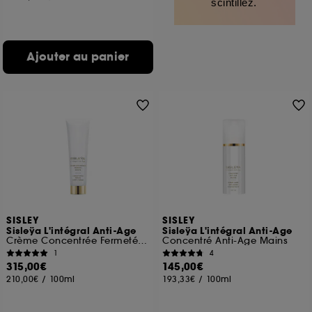
scintillez.
Ajouter au panier
SISLEY
SISLEY
Sisleÿa L'intégral Anti-Age
Sisleÿa L'intégral Anti-Age
Crème Concentrée Fermeté Corps
Concentré Anti-Age Mains
1
4
315,00€
145,00€
210,00€
/
100ml
193,33€
/
100ml