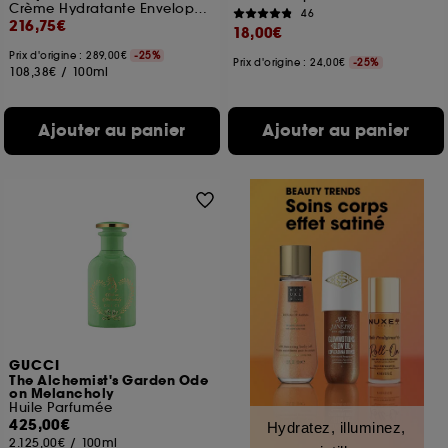
Crème Hydratante Enveloppante
46
216,75€
18,00€
Prix d'origine : 289,00€
-25%
Prix d'origine : 24,00€
-25%
108,38€
/
100ml
Ajouter au panier
Ajouter au panier
GUCCI
The Alchemist's Garden Ode
on Melancholy
Huile Parfumée
425,00€
Hydratez, illuminez,
2.125,00€
/
100ml