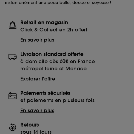
instantanément une peau belle, douce et soyeuse !
lecture de ces traceurs requiert votre accord. Vous
pouvez personnaliser vos choix concernant le dépôt
de ces cookies grâce au bouton "personnaliser mes
choix" ci-dessous ou décider de "tout accepter".
Retrait en magasin
Sephora pourra associer les informations de
Click & Collect en 2h offert
navigation collectées par ces Cookies, pour les
finalités acceptées, avec les données personnelles
En savoir plus
collectées ou générées lors de votre activité en ligne
ou en magasin. Pour refuser tous les cookies, cliques
Livraison standard offerte
sur "continuer sans accepter". Voous pouvez à tout
moment choisir de retirer votrte consentement. Si vous
à domicile dès 60€ en France
souhaitez obtenir plus d'information sur les cookies
métropolitaine et Monaco
utilisés,
cliquez
ici
.
Explorer l'offre
Paiements sécurisés
et paiements en plusieurs fois
En savoir plus
Retours
sous 14 jours