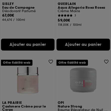
SISLEY
GUERLAIN
Eau de Campagne
Aqua Allegoria Rosa Rossa
Déodorant Parfumé
Crème Mains
67,00€
3
44,67€
/
100ml
59,00€
118,00€
/
100ml
Ajouter au panier
Ajouter au panier
Offre fidélité web
Offre fidélité web
LA PRAIRIE
OPI
Cashmere Crème pour le
Nature Strong
Corps
Baume Réparateur de Nuit pour Cuticules