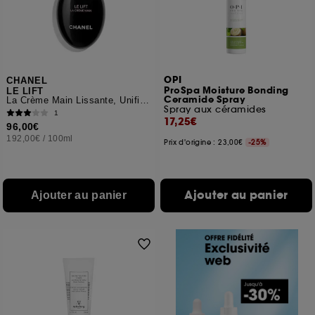
OPI
CHANEL
ProSpa Moisture Bonding
LE LIFT
Ceramide Spray
La Crème Main Lissante, Unifiante et Redensifiante
Spray aux céramides
1
17,25€
96,00€
192,00€
/
100ml
Prix d'origine : 23,00€
-25%
Ajouter au panier
Ajouter au panier