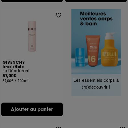
GIVENCHY
Irresistible
Le Déodorant
57,00€
Les essentiels corps à
57,00€
/
100ml
(re)découvrir !
Ajouter au panier