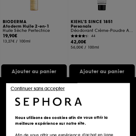
BIODERMA
KIEHL'S SINCE 1851
Atoderm Huile 2-en-1
Personals
Huile Sèche Perfectrice
Déodorant Crème-Poudre Aisselles et Zones Intimes
19,90€
44
13,27€
/
100ml
42,00€
56,00€
/
100ml
Ajouter au panier
Ajouter au panier
Continuer sans accepter
Nous utilisons des cookies afin de vous offrir la
meilleure expérience sur notre site.
Afin de vous offrir une expérience d’achat en ligne