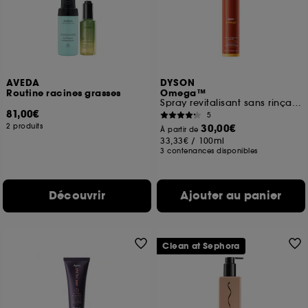
finalités acceptées, avec les données personnelles
collectées ou générées lors de votre activité en ligne
ou en magasin. Pour refuser tous les cookies, cliques
sur "continuer sans accepter". Voous pouvez à tout
moment choisir de retirer votrte consentement. Si vous
souhaitez obtenir plus d'information sur les cookies
AVEDA
utilisés,
cliquez
ici
.
DYSON
Routine racines grasses
Omega™
Spray revitalisant sans rinçage
81,00€
5
2 produits
30,00€
À partir de
33,33€
/
100ml
3 contenances disponibles
Découvrir
Ajouter au panier
Clean at Sephora