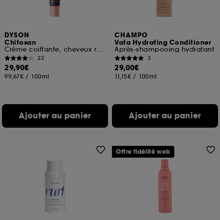
DYSON
CHAMPO
Chitosan
Vata Hydrating Conditioner
Crème coiffante, cheveux raides à ondulés, soin léger format mini
Après-shampooing hydratant
22
3
29,90€
29,00€
99,67€
/
100ml
11,15€
/
100ml
Ajouter au panier
Ajouter au panier
Offre fidélité web