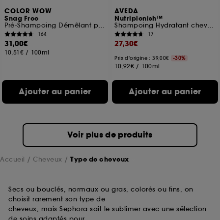
COLOR WOW
AVEDA
Snag Free
Nutriplenish™
Pré-Shampoing Démêlant pour Cheveux Bouclés
Shampoing Hydratant cheveux fins
164
17
31,00€
27,30€
10,51€
/
100ml
Prix d'origine : 39,00€
-30%
10,92€
/
100ml
Ajouter au panier
Ajouter au panier
Voir plus de produits
Accueil
Cheveux
Type de cheveux
Secs ou bouclés, normaux ou gras, colorés ou fins, on
choisit rarement son type de
cheveux, mais Sephora sait le sublimer avec une sélection
de soins adaptés pour