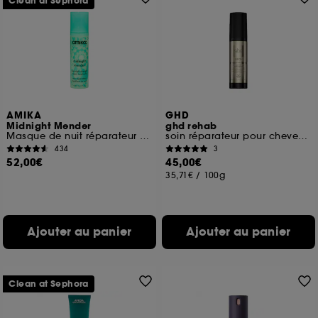
Clean at Sephora
AMIKA
GHD
Midnight Mender
ghd rehab
Masque de nuit réparateur fortifiant
soin réparateur pour cheveux abîmés
434
3
52,00€
45,00€
35,71€
/
100g
Ajouter au panier
Ajouter au panier
Clean at Sephora