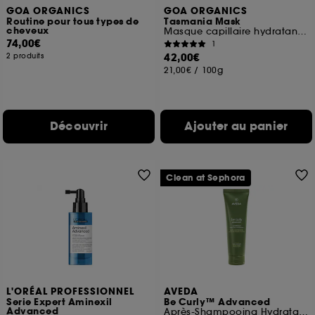
GOA ORGANICS
GOA ORGANICS
Routine pour tous types de
Tasmania Mask
cheveux
Masque capillaire hydratant intense
74,00€
1
42,00€
2 produits
21,00€
/
100g
Découvrir
Ajouter au panier
Clean at Sephora
L'ORÉAL PROFESSIONNEL
AVEDA
Serie Expert Aminexil
Be Curly™ Advanced
Advanced
Après-Shampooing Hydratant cheveux bouclés