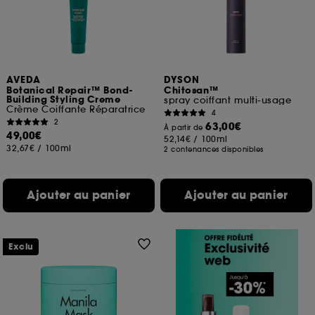
AVEDA
DYSON
Botanical Repair™ Bond-
Chitosan™
Building Styling Creme
spray coiffant multi-usage
Crème Coiffante Réparatrice
4
2
63,00€
À partir de
49,00€
52,14€
/
100ml
32,67€
/
100ml
2 contenances disponibles
Ajouter au panier
Ajouter au panier
Exclu