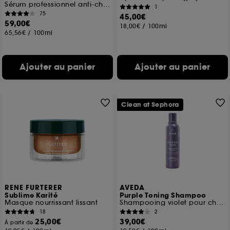
Sérum professionnel anti-chute fortifiant
1
75
45,00€
59,00€
18,00€
/
100ml
65,56€
/
100ml
Ajouter au panier
Ajouter au panier
Clean at Sephora
RENE FURTERER
AVEDA
Sublime Karité
Purple Toning Shampoo
Masque nourrissant lissant
Shampooing violet pour cheveux colorés
18
2
25,00€
39,00€
À partir de