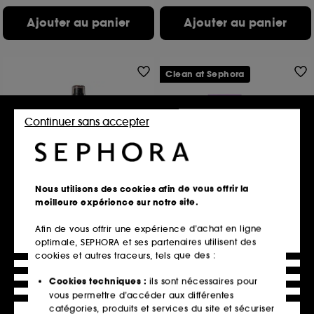
Ajouter au panier
Ajouter au panier
Clean at Sephora
Continuer sans accepter
AVEDA
FABLE & MANE
Nous utilisons des cookies afin de vous offrir la
Tousle Texture
Wild About Volume
meilleure expérience sur notre site.
Spray Coiffant Texture Sèche
Coffret routine hydratante, cheveux fins à medium
28
164
Afin de vous offrir une expérience d’achat en ligne
37,00€
34,00€
optimale, SEPHORA et ses partenaires utilisent des
36,27€
/
100g
cookies et autres traceurs, tels que des :
Cookies techniques :
ils sont nécessaires pour
vous permettre d’accéder aux différentes
Ajouter au panier
Ajouter au panier
catégories, produits et services du site et sécuriser