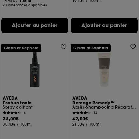
19,95€
/
100ml
19,50€
/
100ml
2 contenances disponibles
Ajouter au panier
Ajouter au panier
Clean at Sephora
Clean at Sephora
AVEDA
AVEDA
Texture tonic
Damage Remedy™
Spray coiffant
Après-Shampooing Réparateur Cheveux Abîmés
6
18
38,00€
42,00€
30,40€
/
100ml
21,00€
/
100ml