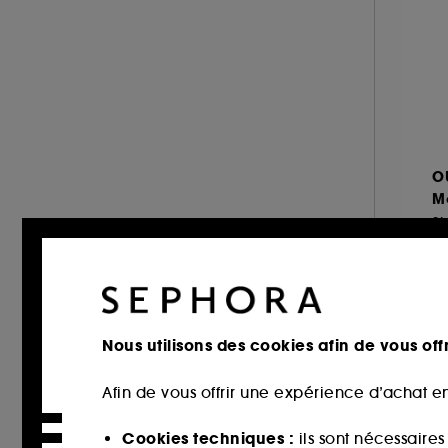
KIEHL'S SINCE 1851 (4)
KILIAN PARIS (1)
KLORANE (42)
L'Oréal Professionnel (49)
LANCÔME (1)
LE MONDE GOURMAND (4)
O
LEONOR GREYL (26)
M
LES SECRETS DE LOLY (20)
LIVING PROOF (19)
6
MAISON FRANCIS KURKDJIAN (5)
6,
MOROCCANOIL (31)
NUXE (14)
Nous utilisons des cookies afin de vous offr
OLAPLEX (21)
Afin de vous offrir une expérience d’achat en
OUAI (30)
PRADA (2)
Cookies techniques :
ils sont nécessaire