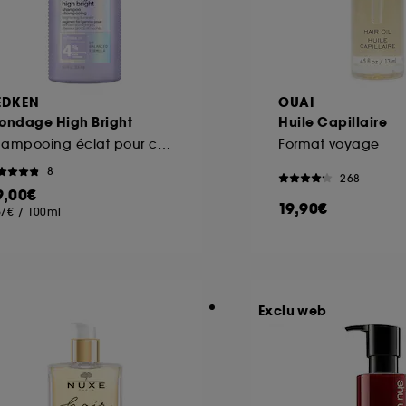
EDKEN
OUAI
londage High Bright
Huile Capillaire
Shampooing éclat pour cheveux blonds
Format voyage
8
268
9,00€
19,90€
67€
/
100ml
Exclu web