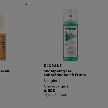
KLORANE
hevelu
Shampoing sec
séboréducteur à l'Ortie
L'original
Cheveux gras
6,00€
12,00€
/
100ml