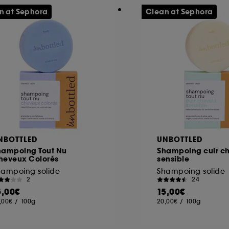
n at Sephora
Clean at Sephora
NBOTTLED
UNBOTTLED
hampoing Tout Nu
Shampoing cuir c
heveux Colorés
sensible
hampoing solide
Shampoing solide
2
24
5,00€
15,00€
,00€
/
100g
20,00€
/
100g