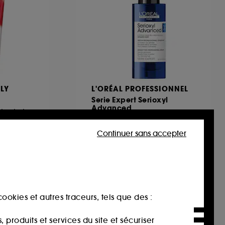
OLY
L'ORÉAL PROFESSIONNEL
Serie Expert Serioxyl
Advanced
Shampooing hydratant et anti-pelliculaire
Sérum professionnel Serioxyl densifiant
262
Continuer sans accepter
59,00€
65,56€
/
100ml
ookies et autres traceurs, tels que des :
produits et services du site et sécuriser