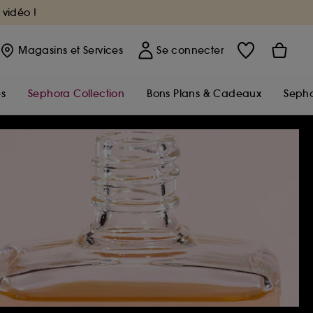
 vidéo !
Magasins
et Services
Se connecter
s
Sephora Collection
Bons Plans & Cadeaux
Sepho