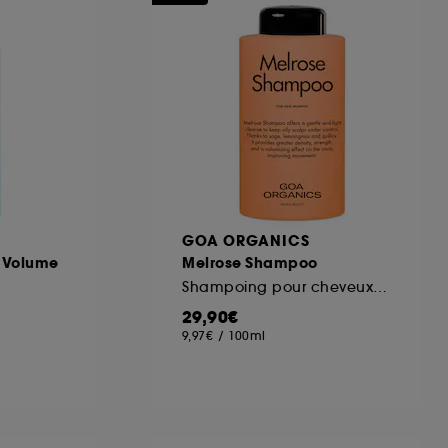
ous pouvez personnaliser vos choix concernant
cepter". Sephora pourra associer les
 personnelles collectées ou générées lors
ccepter". Voous pouvez à tout moment choisir
uez
ici
.
GOA ORGANICS
 Volume
Melrose Shampoo
Shampoing pour cheveux fins à tendance grasse
29,90€
9,97€
/
100ml