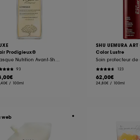
UXE
SHU UEMURA ART 
air Prodigieux®
Color Lustre
Masque Nutrition Avant-Shampooing
93
123
3,00€
62,00€
,40€
/
100ml
24,80€
/
100ml
u web