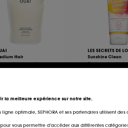
UAI
LES SECRETS DE L
edium Hair
Sunshine Clean
Shampoing pour cheveux moyens Recharge
1291
11
1,00€
17,00€
45€
/
100ml
8,50€
/
100ml
ir la meilleure expérience sur notre site.
 ligne optimale, SEPHORA et ses partenaires utilisent des c
s pour vous permettre d’accéder aux différentes catégories, 