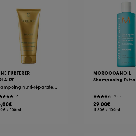
ôt et la lecture de ces traceurs requiert votre accord. V
rsonnaliser mes choix" ci-dessous ou décider de "tout ac
s Cookies, pour les finalités acceptées, avec les données
ur refuser tous les cookies, cliques sur "continuer sans a
tez obtenir plus d'information sur les cookies utilisés,
cliq
ENE FURTERER
MOROCCANOIL
OLAIRE
Shampooing Extra
Shampoing nutri-réparateur après soleil
2
455
6,00€
29,00€
00€
/
100ml
11,60€
/
100ml