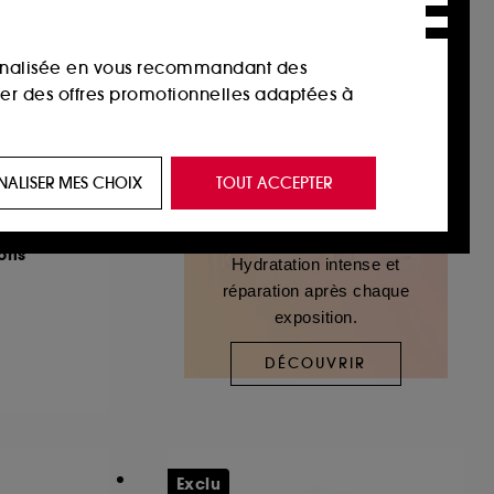
sonnalisée en vous recommandant des
ser des offres promotionnelles adaptées à
 de vous plaire via des publicités, y compris
NALISER MES CHOIX
TOUT ACCEPTER
e navigation, et de l'historique de vos
ons
Hydratation intense et
 de navigation sur notre site afin d’en
réparation après chaque
exposition.
 les fraudes aux moyens de paiement et les
DÉCOUVRIR
nctionnalités du site, tel que les cookies
us permettant d’accéder à votre compte lors
Exclu