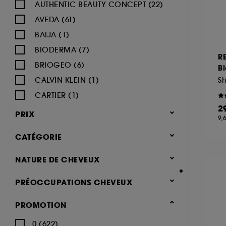
AUTHENTIC BEAUTY CONCEPT (22)
AVEDA (61)
BAÏJA (1)
BIODERMA (7)
R
BRIOGEO (6)
B
CALVIN KLEIN (1)
CARTIER (1)
2
CERRUTI (1)
PRIX
9,
CHAMPO (9)
CATÉGORIE
CHANEL (3)
CHRISTOPHE ROBIN (19)
Cheveux
NATURE DE CHEVEUX
COCO & EVE (1)
Shampoing & apres shampoing
Normaux (396)
PRÉOCCUPATIONS CHEVEUX
(852)
COLOR WOW (21)
Secs (359)
Shampoing (257)
Cheveux abîmés (370)
DEVACURL (3)
PROMOTION
Blonds, Colorés (233)
Après-shampoing & démêlant
Cheveux ternes (254)
DUCRAY (6)
Tous types de cheveux (217)
0 (622)