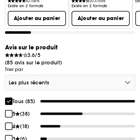
Ce sérum concentré est conçu pour une
627
avis
2037
avis
Ex
Existe en 2 formats
Existe en 2 formats
utilisation ciblée sur des zones spécifiques du
visage sujettes à la perte de volume, comme le
Ajouter au panier
Ajouter au panier
contour des yeux, les tempes, les pommettes et
les rides du sourire, afin d'obtenir un effet
repulpant et lissant visible.
Avis sur le produit
3.6/5
(85 avis sur le produit)
Trier par
Les plus récents
Tous (85)
5
(38)
4
(18)
3
(6)