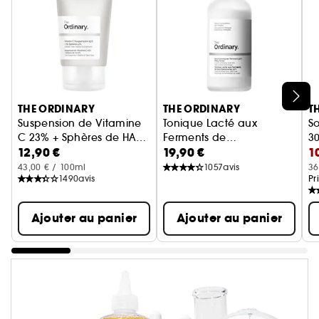
Ignorer le carrousel produits
THE ORDINARY
THE ORDINARY
T
Suspension de Vitamine
Tonique Lacté aux
So
C 23% + Sphères de HA
Ferments de
3
12,90 €
19,90 €
1
2%
Sérum anti-âge
Saccharomyces 30%
Tonique Exfoliant Doux
So
43,00 € / 100ml
1057
avis
36
1490
avis
Pr
Ajouter au panier
Ajouter au panier