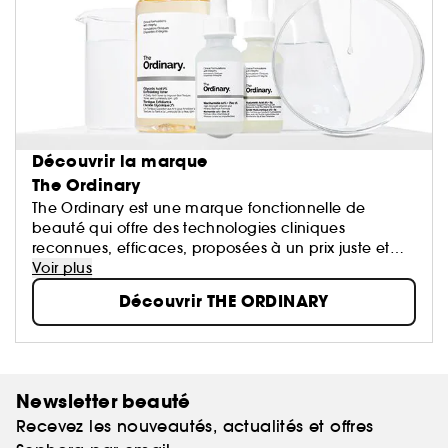
Découvrir la marque
The Ordinary
The Ordinary est une marque fonctionnelle de
beauté qui offre des technologies cliniques
reconnues, efficaces, proposées à un prix juste et
accompagnées d'un discours transparent.
Voir plus
Dans l'industrie du soin, l'intégrité se fait rare.
Découvrir THE ORDINARY
Certaines technologies désormais “ordinaires” sont
toujours présentées comme étant révolutionnaires et
proposes à des prix injustifiés, ce qui trouble le
consommateur. The Ordinary propose des
“Formulations Cliniques Empreintes d'Intégrité”.
Newsletter beauté
Recevez les nouveautés, actualités et offres