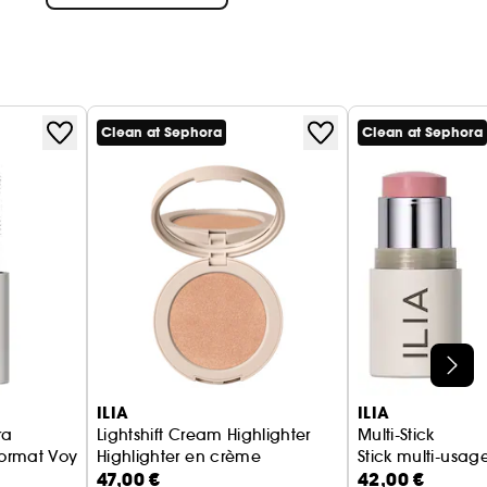
Clean at Sephora
Clean at Sephora
ILIA
ILIA
ra
Lightshift Cream Highlighter
Multi-Stick
Format Voyage
Highlighter en crème
Stick multi-usag
47,00 €
42,00 €