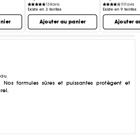
138
avis
1111
avis
Existe en 3 teintes
Existe en 9 teintes
nier
Ajouter au panier
Ajouter a
eau.
e. Nos formules sûres et puissantes protègent et
rel.