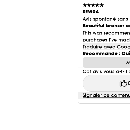
SEW04
Avis spontané sans
Beautiful bronzer 
This was recommend
purchases I’ve made. 
Traduire avec Goog
Recommande : Ou
A
Cet avis vous a-t-il 
Signaler ce conten