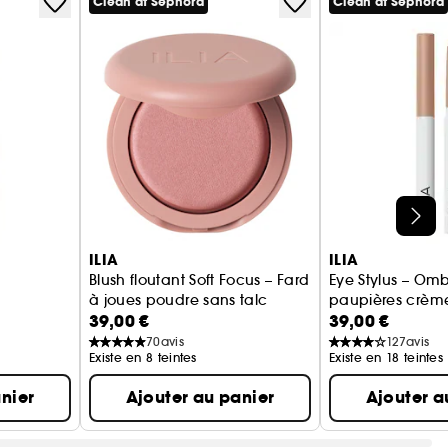
Clean at Sephora
Clean at Sephora
ILIA
ILIA
Blush floutant Soft Focus – Fard
Eye Stylus – Om
à joues poudre sans talc
paupières crèm
39,00 €
39,00 €
tenue
70
avis
127
avis
Existe en 8 teintes
Existe en 18 teintes
nier
Ajouter au panier
Ajouter a