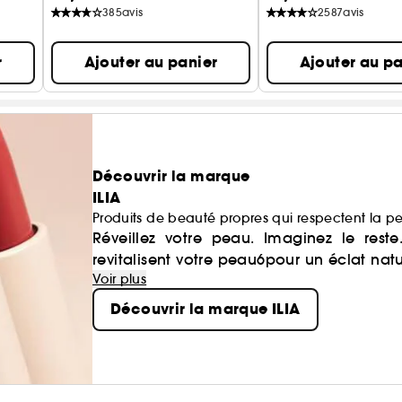
385
avis
2587
avis
r
Ajouter au panier
Ajouter au pa
Découvrir la marque
ILIA
Produits de beauté propres qui respectent la p
Réveillez votre peau. Imaginez le rest
revitalisent votre peau6pour un éclat natu
Voir plus
Découvrir la marque ILIA