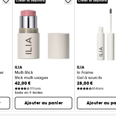
Clean at Sephora
Clean at Sephora
ILIA
ILIA
er
Multi-Stick
In Frame
Stick multi-usages
Gel à sourcils
42,00 €
28,00 €
1111
avis
604
avis
Existe en 9 teintes
r
Ajouter au panier
Ajouter au pa