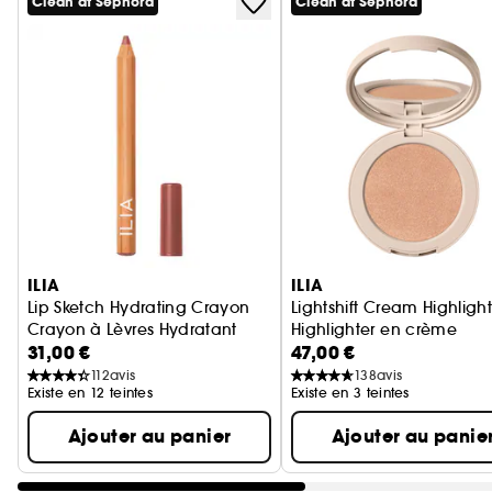
Clean at Sephora
Clean at Sephora
Ignorer le carrousel produits
ILIA
ILIA
Lip Sketch Hydrating Crayon
Lightshift Cream Highlight
Crayon à Lèvres Hydratant
Highlighter en crème
31,00 €
47,00 €
112
avis
138
avis
Existe en 12 teintes
Existe en 3 teintes
Ajouter au panier
Ajouter au panie