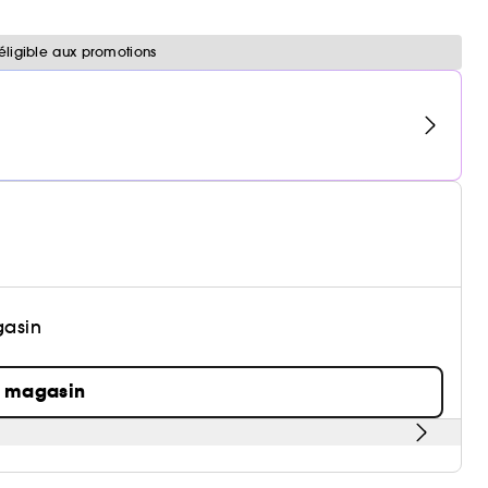
éligible aux promotions
gasin
n magasin