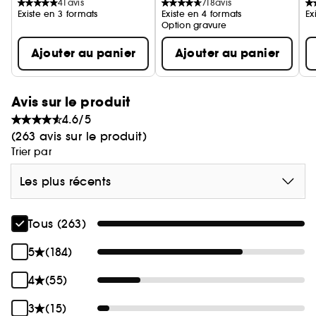
41
avis
718
avis
Existe en 3 formats
Existe en 4 formats
Ex
Option gravure
Ajouter au panier
Ajouter au panier
Avis sur le produit
4.6/5
(263 avis sur le produit)
Trier par
Les plus récents
Tous (263)
5
(184)
4
(55)
3
(15)