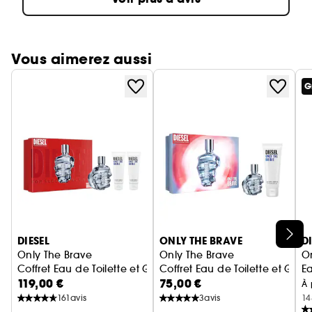
Vous aimerez aussi
G
Ignorer le carrousel produits
DIESEL
ONLY THE BRAVE
D
Only The Brave
Only The Brave
On
Coffret Eau de Toilette et Gels Douche
Coffret Eau de Toilette et Gel
E
119,00 €
75,00 €
À 
161
avis
3
avis
14