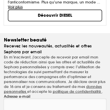
l’anticonformisme. Plus qu’une marque, un mode de
vie différent, mélange de raffinement, de
Voir plus
provocation et d’humour. Diesel réutilise les codes
Découvrir DIESEL
classiques...
Newsletter beauté
Recevez les nouveautés, actualités et offres
Sephora par email
En m’inscrivant, j’accepte de recevoir par email mon
code de réduction ainsi que les offres et actualités de
Sephora personnalisées y compris avec l’utilisation de
technologies de suivi permettant de mesurer la
performance des campagnes afin d'optimiser et
personnaliser nos communications. Je déclare avoir plus
de 16 ans et je consens au traitement de mes
données
personnelles
et accepte la
politique de confidentialité
.
Adresse e-mail