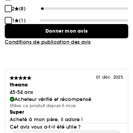
2
(8)
1
(1)
Donner mon avis
Conditions de publication des avis
01 déc. 2025
theana
45-54 ans
Acheteur vérifié et récompensé
Utilise ce produit depuis 6 mois
Super
Acheté à mon père, il adore !
Cet avis vous a-t-il été utile ?