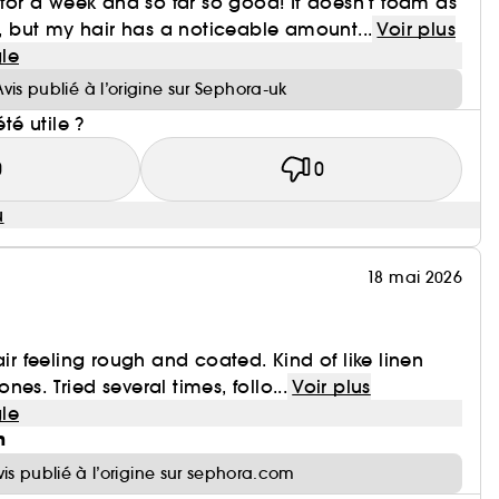
s for a week and so far so good! It doesn’t foam as
but my hair has a noticeable amount...
Voir plus
le
Avis publié à l’origine sur Sephora-uk
été utile ?
0
0
u
18 mai 2026
air feeling rough and coated. Kind of like linen
 ones. Tried several times, follo...
Voir plus
le
n
vis publié à l’origine sur sephora.com