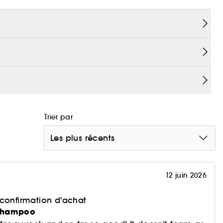
 les mèches tout en nettoyant les cheveux et le
nvient aux cheveux fins à moyens pour apporter de
olumineuse.
Trier par
Les plus récents
12 juin 2026
 confirmation d'achat
Shampoo