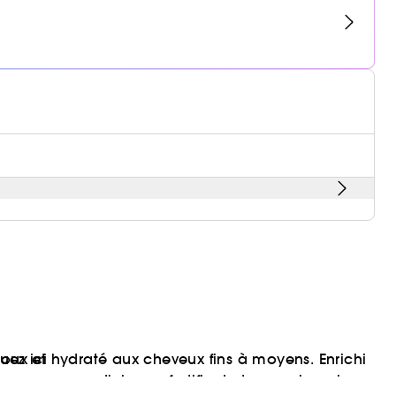
ux et hydraté aux cheveux fins à moyens. Enrichi
iquez
ici
, en essence d'oignon fortifiant et en amla qui