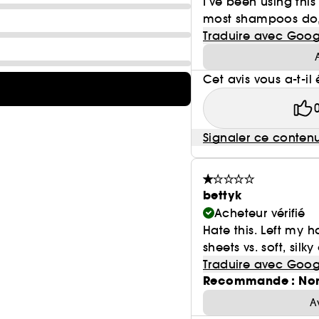
I’ve been using thi
most shampoos do, 
Traduire avec Goog
Cet avis vous a-t-il 
Signaler ce conten
bettyk
Acheteur vérifié
Hate this. Left my h
sheets vs. soft, silky
Traduire avec Goog
Recommande : No
A