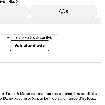
été utile ?
0
0
u
Vous avez vu 2 avis sur 598
Voir plus d'avis
ehta, Fable & Mane est une marque de bien-être capillaire
 l’Ayurveda. Inspirée par les rituels d’enfance d’huilage
eur grand-mère, la marque réinvente ces traditions pour