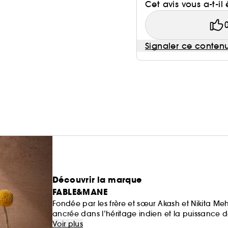
Cet avis vous a-t-il 
Signaler ce conten
Découvrir la marque
FABLE&MANE
Fondée par les frère et sœur Akash et Nikita M
ancrée dans l’héritage indien et la puissance de
des cheveux et les moments de narration avec l
Voir plus