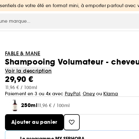
ssentiels de votre été en format mini, à emporter partout avec 
FABLE & MANE
Shampooing Volumateur - cheveux 
Voir la description
29,90 €
11,96 € / 100ml
Paiement en 3 ou 4x avec
PayPal
,
Oney
ou
Klarna
250ml
11,96 € / 100ml
Ajouter au panier
Le programme MY SEPHORA