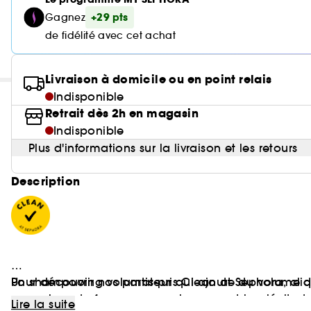
+29 pts
Gagnez
de fidélité avec cet achat
Livraison à domicile ou en point relais
Indisponible
Retrait dès 2h en magasin
Indisponible
Plus d'informations sur la livraison et les retours
Description
Un shampooing volumateur qui ajoute du volume do
Pour découvrir nos partis-pris Clean at Sephora, cl
en graines de fenugrec pour le corps et la plénitude
Lire la suite