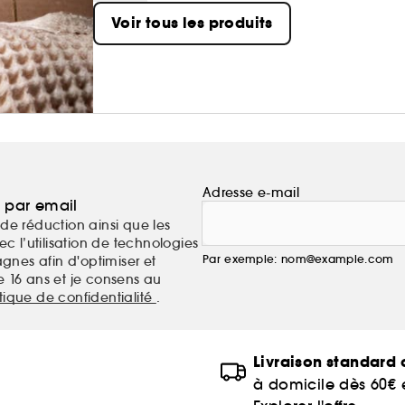
aujourd’hui. En associant des ingrédients ayu
Voir tous les produits
rituels capillaires sensoriels qui renforcent les ra
l’harmonie entre les cheveux et le cuir chevelu.
Adresse e-mail
a par email
de réduction ainsi que les
c l’utilisation de technologies
Par exemple: nom@example.com
nes afin d'optimiser et
e 16 ans et je consens au
itique de confidentialité
.
Livraison standard o
à domicile dès 60€