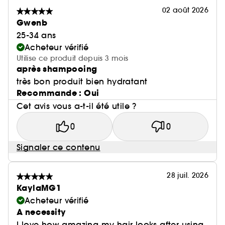
02 août 2026
Gwenb
25-34 ans
Acheteur vérifié
Utilise ce produit depuis 3 mois
après shampooing
très bon produit bien hydratant
Recommande : Oui
Cet avis vous a-t-il été utile ?
0
0
Signaler ce contenu
28 juil. 2026
KaylaMG1
Acheteur vérifié
A necessity
I love how amazing my hair looks after using