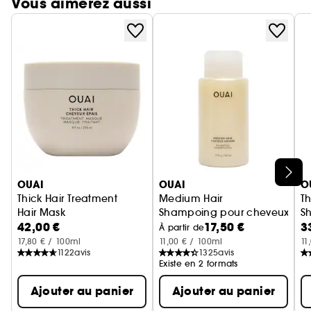
Vous aimerez aussi
Ignorer le carrousel produits
OUAI
OUAI
O
Thick Hair Treatment
Medium Hair
Th
Hair Mask
Shampoing pour cheveux mo
S
42,00 €
17,50 €
3
À partir de
17,80 € / 100ml
11,00 € / 100ml
11
1122
avis
1325
avis
Existe en 2 formats
Ajouter au panier
Ajouter au panier