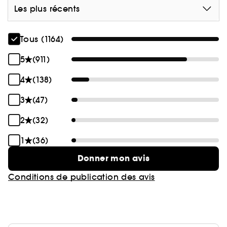
Les plus récents
Tous (1164)
5
(911)
4
(138)
3
(47)
2
(32)
1
(36)
Donner mon avis
Conditions de publication des avis