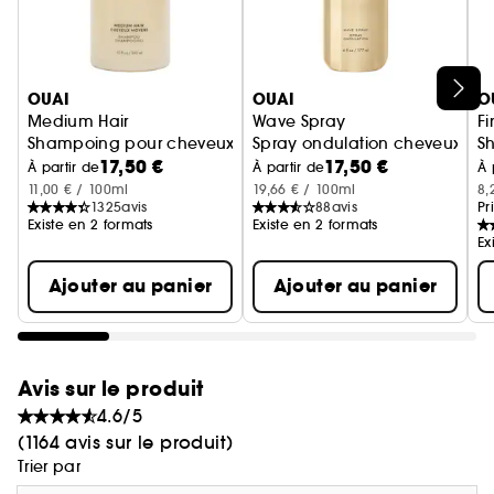
Ignorer le carrousel produits
OUAI
OUAI
O
Medium Hair
Wave Spray
Fi
Shampoing pour cheveux moyens
Spray ondulation cheveux
S
17,50 €
17,50 €
À partir de
À partir de
À 
11,00 € / 100ml
19,66 € / 100ml
8,
1325
avis
88
avis
Pr
Existe en 2 formats
Existe en 2 formats
Ex
Ajouter au panier
Ajouter au panier
Avis sur le produit
4.6/5
(1164 avis sur le produit)
Trier par