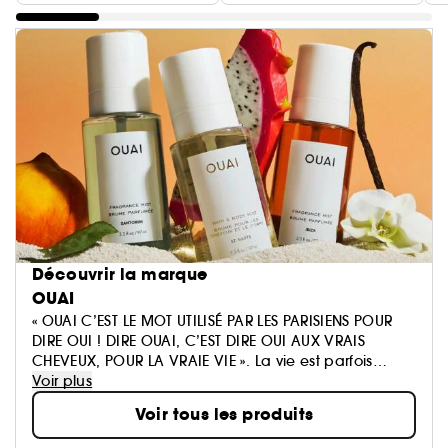
Découvrir la marque
OUAI
« OUAI C’EST LE MOT UTILISÉ PAR LES PARISIENS POUR
DIRE OUI ! DIRE OUAI, C’EST DIRE OUI AUX VRAIS
CHEVEUX, POUR LA VRAIE VIE ». La vie est parfois
parsemée d’embûches, c’est pourquoi nous
Voir plus
pensons que la beauté se doit d’être facile. Votre
Voir tous les produits
salle de bain est en passe de devenir très chic.