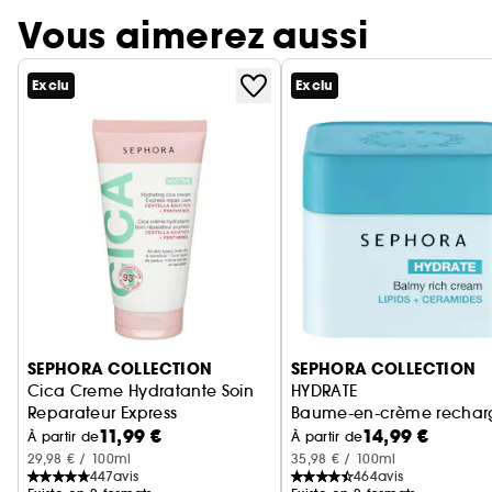
Vous aimerez aussi
Exclu
Exclu
Ignorer le carrousel produits
SEPHORA COLLECTION
SEPHORA COLLECTION
Cica Creme Hydratante Soin
HYDRATE
Reparateur Express
Baume-en-crème recharge
11,99 €
14,99 €
Hydrate + Apaise
À partir de
À partir de
29,98 € / 100ml
35,98 € / 100ml
447
avis
464
avis