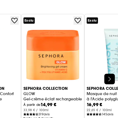
Exclu
Exclu
ON
SEPHORA COLLECTION
SEPHORA COLL
Confort
GLOW
Masque de nuit 
e
Gel-crème éclat rechargeable à la vitamine C et
à l'Acide polyg
14,99 €
16,99 €
À partir de
33,98 € / 100ml
22,65 € / 100ml
319
avis
145
avis