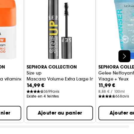
ique hydratants.
isant l'apparence des rides et ridules. Ils sont
tation.
ON
SEPHORA COLLECTION
SEPHORA COLL
Size up
Gelee Nettoyan
pée dans une démarche plus responsable
a vitamine C et à l'acide hyaluronique
Mascara Volume Extra Large Immédiat
Visage + Yeux
14,99 €
11,99 €
3699
avis
8,88 € / 100ml
Existe en 4 teintes
668
avis
).
nier
Ajouter au panier
Ajouter a
lement
s application. Mesure instrumentale.