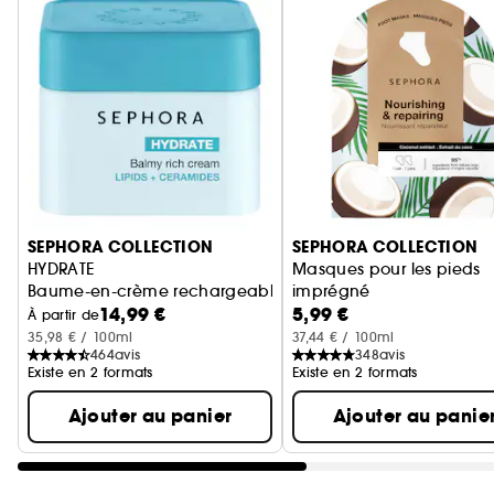
Ignorer le carrousel produits
SEPHORA COLLECTION
SEPHORA COLLECTION
HYDRATE
Masques pour les pieds
Baume-en-crème rechargeable réconfortant aux lipides e
imprégné
14,99 €
5,99 €
Hydratation intense en 2
À partir de
35,98 € / 100ml
37,44 € / 100ml
464
avis
348
avis
Existe en 2 formats
Existe en 2 formats
Ajouter au panier
Ajouter au panie