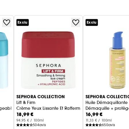
Exclu
Exclu
SEPHORA COLLECTION
SEPHORA COLLECTI
Lift & Firm
Huile Démaquillante 
able réconfortant aux lipides et céramides
Crème Yeux Lissante Et Raffermissante
Démaquille + protèg
18,99 €
16,99 €
94,95 € / 100ml
11,33 € / 100ml
504
avis
650
avis