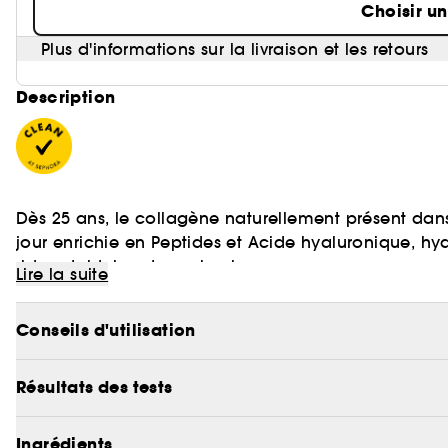
Choisir u
Plus d'informations sur la livraison et les retours
Description
Dès 25 ans, le collagène naturellement présent d
jour enrichie en Peptides et Acide hyaluronique, hy
rides et ridules et repulpe la peau.
Lire la suite
Conseils d'utilisation
- Texture : crème.
Résultats des tests
- Besoin : anti-rides, hydratante.
Ingrédients