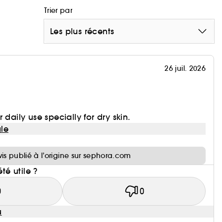
ns par rapport au produit standard*.
utilisation. Scorage clinique.
Trier par
recharge seule par rapport à l'achat d'un pot
Les plus récents
26 juil. 2026
 daily use specially for dry skin.
le
i
vis publié à l’origine sur sephora.com
iquez
ici
été utile ?
0
0
u