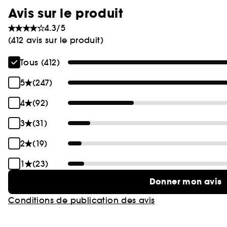
Avis sur le produit
4.3/5
(412 avis sur le produit)
Tous (412)
5
(247)
4
(92)
3
(31)
2
(19)
1
(23)
Donner mon avis
Conditions de publication des avis