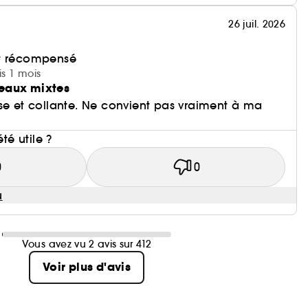
26 juil. 2026
et récompensé
is 1 mois
eaux mixtes
se et collante. Ne convient pas vraiment à ma
été utile ?
0
0
u
Vous avez vu 2 avis sur 412
Voir plus d'avis