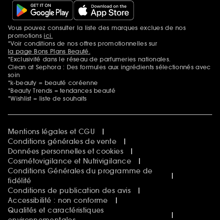
SEPHORA edit
Sephora Prize
Sephora Beautiful Club
Vous pouvez consulter la liste des marques exclues de nos
Mentions additionnelles
Clean at Sephora
promotions
ici.
Idées & Inspirations Beauté
*Voir conditions de nos offres promotionnelles sur
la page Bons Plans Beauté.
*Exclusivité dans le réseau de parfumeries nationales.
Clean at Sephora : Des formules aux ingrédients sélectionnés avec
soin
*k-beauty = beauté coréenne
*Beauty Trends = tendances beauté
*Wishlist = liste de souhaits
Mentions légales et CGU
Conditions générales de vente
Données personnelles et cookies
Cosmétovigilance et Nutrivigilance
Conditions Générales du programme de
fidélité
Conditions de publication des avis
Accessibilité : non conforme
Qualités et caractéristiques