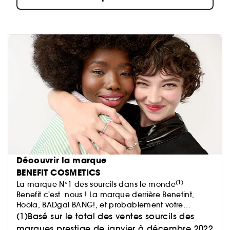
Découvrir la marque
BENEFIT COSMETICS
(1)
La marque N°1 des sourcils dans le monde
Benefit c'est nous ! La marque derrière Benetint,
Hoola, BADgal BANG!, et probablement votre
marque sourcils préférée !
(1)Basé sur le total des ventes sourcils des
Chez Benefit, nous pensons que la beauté doit être
marques prestige de janvier à décembre 2022