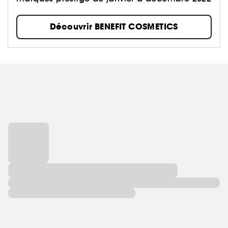
synonyme de plaisir et de bien-être. Parce que le
bien-être intérieur se voit à l'extérieur.​
Découvrir BENEFIT COSMETICS
Alors, que vous soyez à la recherche de votre produit
make-up favori ou que vous ayez simplement besoin
de vous amuser, on s'occupe de vous.