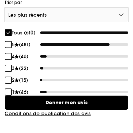
Trier par
Les plus récents
Tous (610)
5
(481)
4
(46)
3
(22)
2
(15)
1
(46)
Donner mon avis
Conditions de publication des avis