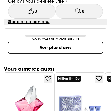
Cet avis vous a-t-il été utile ?
0
0
Signaler ce contenu
Vous avez vu 2 avis sur 610
Voir plus d'avis
Vous aimerez aussi
Edition limitée
N