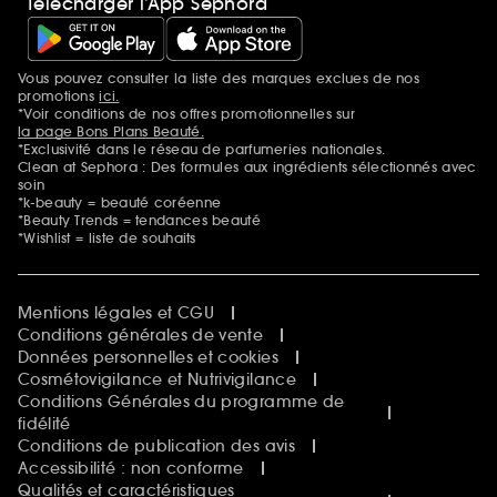
Télécharger l’App Sephora
Vous pouvez consulter la liste des marques exclues de nos
Mentions additionnelles
promotions
ici.
*Voir conditions de nos offres promotionnelles sur
la page Bons Plans Beauté.
*Exclusivité dans le réseau de parfumeries nationales.
Clean at Sephora : Des formules aux ingrédients sélectionnés avec
soin
*k-beauty = beauté coréenne
*Beauty Trends = tendances beauté
*Wishlist = liste de souhaits
Mentions légales et CGU
Conditions générales de vente
Données personnelles et cookies
Cosmétovigilance et Nutrivigilance
Conditions Générales du programme de
fidélité
Conditions de publication des avis
Accessibilité : non conforme
Qualités et caractéristiques