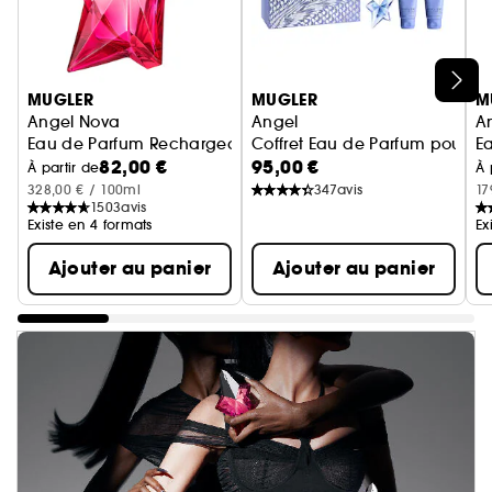
Ignorer le carrousel produits
MUGLER
MUGLER
M
Angel Nova
Angel
A
Eau de Parfum Rechargeable Pour Elle Fruitée Florale Bois
Coffret Eau de Parfum pour 
E
82,00 €
95,00 €
À partir de
À 
328,00 € / 100ml
347
avis
17
1503
avis
Existe en 4 formats
Ex
Ajouter au panier
Ajouter au panier