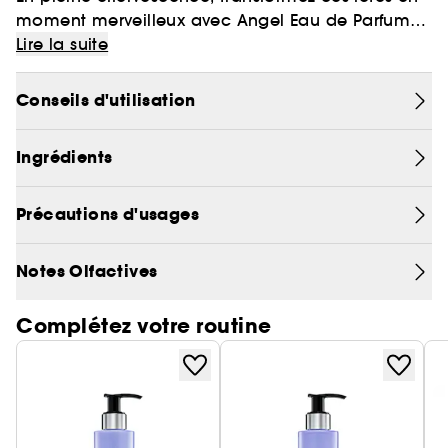
moment merveilleux avec Angel Eau de Parfum
de Mugler.
Lire la suite
Vivez l'extraordinaire, surprenez avec un parfum
addictif.
Conseils d'utilisation
Ingrédients
Précautions d'usages
Notes Olfactives
Complétez votre routine