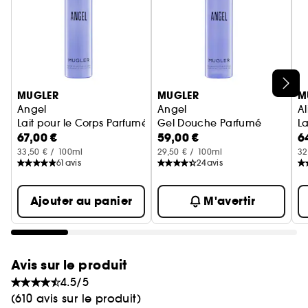
Ignorer le carrousel produits
MUGLER
MUGLER
M
Angel
Angel
Al
Lait pour le Corps Parfumé
Gel Douche Parfumé
La
67,00 €
59,00 €
6
33,50 € / 100ml
29,50 € / 100ml
32
61
avis
24
avis
Ajouter au panier
M'avertir
Avis sur le produit
4.5/5
(610 avis sur le produit)