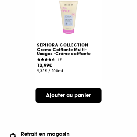
SEPHORA COLLECTION
Creme Coiffante Multi-
Usages -Crème coiffante
79
13,99€
9,33€
/
100ml
Ajouter au panier
Retrait en magasin