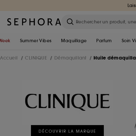
Lais
Week
Summer Vibes
Maquillage
Parfum
Soin V
Huile démaquill
Accueil
CLINIQUE
Démaquillant
DÉCOUVRIR LA MARQUE