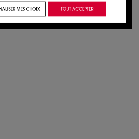
 de vous plaire via des publicités, y compris
NALISER MES CHOIX
TOUT ACCEPTER
e navigation, et de l'historique de vos
 de navigation sur notre site afin d’en
 les fraudes aux moyens de paiement et les
nctionnalités du site, tel que les cookies
us permettant d’accéder à votre compte lors
ous pouvez personnaliser vos choix concernant
cepter". Sephora pourra associer les
 personnelles collectées ou générées lors