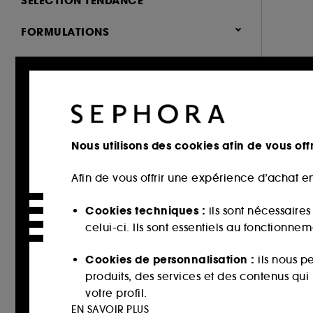
SÉLECTION TENDANCE
Démaquillant visage (5)
Nouveauté (1)
FORMULATIONS
Huile démaquillante (1)
Sans parfum (1)
TYPES DE PEAU
Tous type de peau (1)
NOTES
& plus (1)
TEXTURE
& plus (1)
Nous utilisons des cookies afin de vous offr
Huile (1)
& plus (1)
Afin de vous offrir une expérience d’achat en
& plus (1)
Cookies techniques :
ils sont nécessaire
celui-ci. Ils sont essentiels au fonctionne
Cookies de personnalisation :
ils nous p
produits, des services et des contenus qu
votre profil.
EN SAVOIR PLUS