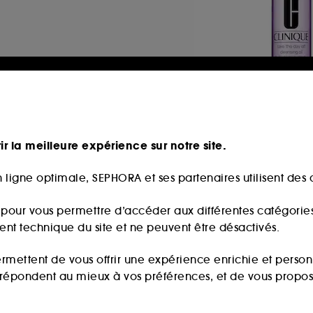
CLINIQUE
Take The Day Off™
Huile Démaquillan
ir la meilleure expérience sur notre site.
20
42,00€
 ligne optimale, SEPHORA et ses partenaires utilisent des c
21,00€
/
100ml
s pour vous permettre d’accéder aux différentes catégories, 
ment technique du site et ne peuvent être désactivés.
ermettent de vous offrir une expérience enrichie et per
i répondent au mieux à vos préférences, et de vous propo