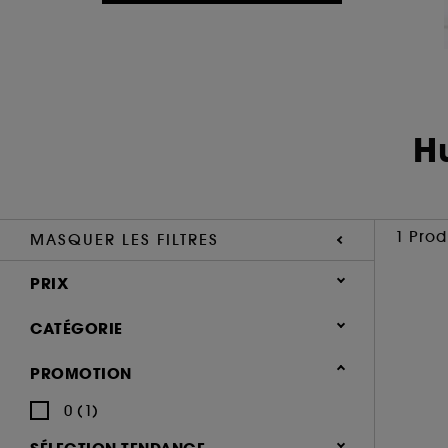
H
1 Prod
MASQUER LES FILTRES
PRIX
CATÉGORIE
Maquillage
PROMOTION
Démaquillant
0 (1)