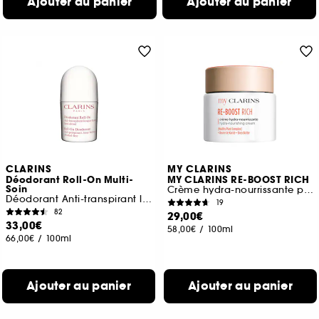
Ajouter au panier
Ajouter au panier
CLARINS
MY CLARINS
Déodorant Roll-On Multi-
MY CLARINS RE-BOOST RICH
Soin
Crème hydra-nourrissante peaux sèches
Déodorant Anti-transpirant longue durée
19
82
29,00€
33,00€
58,00€
/
100ml
66,00€
/
100ml
Ajouter au panier
Ajouter au panier