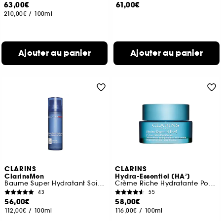
63,00€
61,00€
210,00€
/
100ml
Ajouter au panier
Ajouter au panier
CLARINS
CLARINS
ClarinsMen
Hydra-Essentiel [HA²]
Baume Super Hydratant Soin hydratant jour visage
Crème Riche Hydratante Pour Peaux très sèches
43
55
56,00€
58,00€
112,00€
/
100ml
116,00€
/
100ml