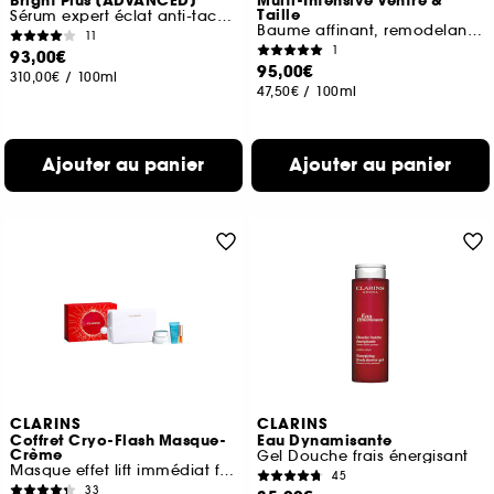
Bright Plus [ADVANCED]
Multi-Intensive Ventre &
Taille
Sérum expert éclat anti-taches
Baume affinant, remodelant, gainant
11
1
93,00€
95,00€
310,00€
/
100ml
47,50€
/
100ml
Ajouter au panier
Ajouter au panier
CLARINS
CLARINS
Coffret Cryo-Flash Masque-
Eau Dynamisante
Crème
Gel Douche frais énergisant
Masque effet lift immédiat fermeté & éclat
45
33