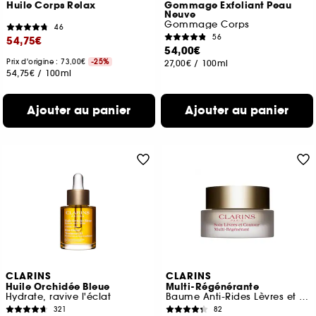
Huile Corps Relax
Gommage Exfoliant Peau
Neuve
Gommage Corps
46
56
54,75€
54,00€
Prix d'origine : 73,00€
-25%
27,00€
/
100ml
54,75€
/
100ml
Ajouter au panier
Ajouter au panier
CLARINS
CLARINS
Huile Orchidée Bleue
Multi-Régénérante
Hydrate, ravive l'éclat
Baume Anti-Rides Lèvres et Contour
321
82