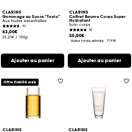
CLARINS
CLARINS
Gommage au Sucre "Tonic"
Coffret Baume Corps Super
Hydratant
Aux huiles essentielles
Soin corps
93
87
63,00€
55,00€
25,20€
/
100g
Valeur totale estimée :
77,95€
Ajouter au panier
Ajouter au panier
Offre fidélité web
CLARINS
CLARINS