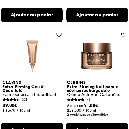
Ajouter au panier
Ajouter au panier
CLARINS
CLARINS
Extra-Firming Cou &
Extra-Firming Nuit peaux
Décolleté
sèches rechargeable
Soin jeunesse lift-regalbant
Crème Anti-Âge Collagène fermeté
333
41
89,00€
91,00€
À partir de
118,67€
/
100ml
228,00€
/
100ml
2 contenances disponibles