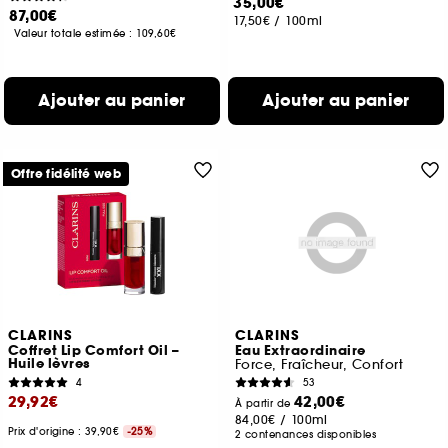
35,00€
87,00€
17,50€
/
100ml
Valeur totale estimée :
109,60€
Ajouter au panier
Ajouter au panier
Offre fidélité web
CLARINS
CLARINS
Coffret Lip Comfort Oil –
Eau Extraordinaire
Huile lèvres
Force, Fraîcheur, Confort
4
53
29,92€
42,00€
À partir de
84,00€
/
100ml
Prix d'origine : 39,90€
-25%
2 contenances disponibles