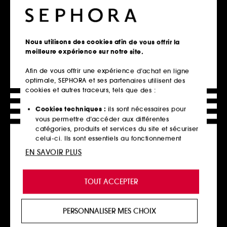
Accueil
Nouveautés & Tendances
Nouveautés par catégorie
Nous utilisons des cookies afin de vous offrir la
meilleure expérience sur notre site.
Retrait en magasin
Afin de vous offrir une expérience d’achat en ligne
Click & Collect en 2h offert
optimale, SEPHORA et ses partenaires utilisent des
En savoir plus
cookies et autres traceurs, tels que des :
Cookies techniques :
ils sont nécessaires pour
Livraison standard offerte
vous permettre d’accéder aux différentes
à domicile dès 60€ en France
catégories, produits et services du site et sécuriser
métropolitaine et Monaco
celui-ci. Ils sont essentiels au fonctionnement
technique du site et ne peuvent être désactivés.
EN SAVOIR PLUS
Explorer l'offre
Cookies de personnalisation :
ils nous permettent
de vous offrir une expérience enrichie et
Paiements sécurisés
TOUT ACCEPTER
personnalisée en vous recommandant des
et paiements en plusieurs fois
produits, des services et des contenus qui
répondent au mieux à vos préférences, et de vous
En savoir plus
PERSONNALISER MES CHOIX
proposer des offres promotionnelles adaptées à
votre profil.