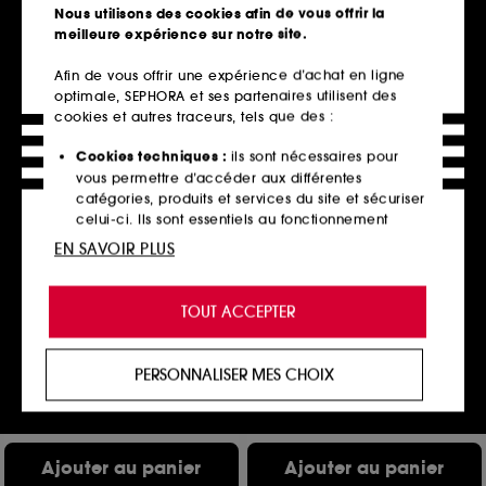
Nous utilisons des cookies afin de vous offrir la
Ajouter au panier
Ajouter au panier
meilleure expérience sur notre site.
Afin de vous offrir une expérience d’achat en ligne
optimale, SEPHORA et ses partenaires utilisent des
cookies et autres traceurs, tels que des :
Cookies techniques :
ils sont nécessaires pour
vous permettre d’accéder aux différentes
catégories, produits et services du site et sécuriser
celui-ci. Ils sont essentiels au fonctionnement
technique du site et ne peuvent être désactivés.
EN SAVOIR PLUS
Cookies de personnalisation :
ils nous permettent
NUXE
BVLGARI
de vous offrir une expérience enrichie et
MY PINK CRUSH
Bvlgari Man Wood Essence
TOUT ACCEPTER
Coffret Soin
Parfum
personnalisée en vous recommandant des
9
1
produits, des services et des contenus qui
27,00€
129,00€
répondent au mieux à vos préférences, et de vous
À partir de
PERSONNALISER MES CHOIX
215,00€
/
100ml
proposer des offres promotionnelles adaptées à
2 contenances disponibles
votre profil.
Cookies réseaux sociaux et publicité :
ils sont
Ajouter au panier
Ajouter au panier
utilisés pour vous présenter du contenu susceptible