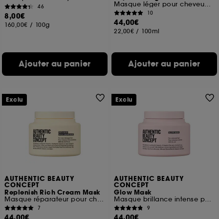
Masque léger pour cheveux fins et abîmés
46
10
8,00€
44,00€
160,00€
/
100g
22,00€
/
100ml
Ajouter au panier
Ajouter au panier
Exclu
Exclu
AUTHENTIC BEAUTY
AUTHENTIC BEAUTY
CONCEPT
CONCEPT
Replenish Rich Cream Mask
Glow Mask
Masque réparateur pour cheveux épais et crépus
Masque brillance intense pour cheveux colorés
7
9
44,00€
44,00€