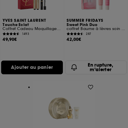
YVES SAINT LAURENT
SUMMER FRIDAYS
Touche Eclat
Sweet Pink Duo
Coffret Cadeau Maquillage Stylo Illuminateur de Teint
coffret Baume à lèvres soin hydratant
1493
287
49,90€
42,00€
En rupture,
Ajouter au panier
m’alerter