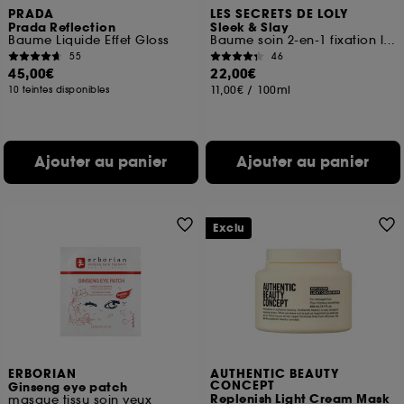
PRADA
LES SECRETS DE LOLY
Prada Reflection
Sleek & Slay
Baume Liquide Effet Gloss
Baume soin 2-en-1 fixation longue tenue et anti-casse
55
46
45,00€
22,00€
11,00€
/
100ml
10 teintes disponibles
Ajouter au panier
Ajouter au panier
Exclu
ERBORIAN
AUTHENTIC BEAUTY
CONCEPT
Ginseng eye patch
Replenish Light Cream Mask
masque tissu soin yeux