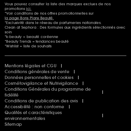
Sephora Beautiful Club
Vous pouvez consulter la liste des marques exclues de nos
Mentions additionnelles
Clean at Sephora
promotions
ici.
Idées & Inspirations Beauté
*Voir conditions de nos offres promotionnelles sur
la page Bons Plans Beauté.
*Exclusivité dans le réseau de parfumeries nationales.
Clean at Sephora : Des formules aux ingrédients sélectionnés avec
soin
*k-beauty = beauté coréenne
*Beauty Trends = tendances beauté
*Wishlist = liste de souhaits
Mentions légales et CGU
Conditions générales de vente
Données personnelles et cookies
Cosmétovigilance et Nutrivigilance
Conditions Générales du programme de
fidélité
Conditions de publication des avis
Accessibilité : non conforme
Qualités et caractéristiques
environnementales
Sitemap