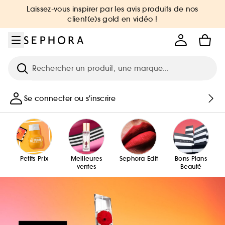
Aller au menu
Aller au contenu principal
Aller au pied de page
Laissez-vous inspirer par les avis produits de nos
client(e)s gold en vidéo !
Recherche
Se connecter ou s'inscrire
Petits Prix
Meilleures
Sephora Edit
Bons Plans
ventes
Beauté