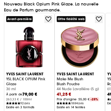
Nouveau Black Opium Pink Glaze. La nouvelle
Eau de Parfum gourmande.
Avant-première
Offre fidélité web
Ignorer le carrousel produits
YVES SAINT LAURENT
YVES SAINT LAURENT
Y
YSL BLACK OPIUM Pink
Make Me Blush
YS
Glaze
Blush Poudre
Ro
Eau de Parfum femme ambrée florale & note de fraise
30 ml
44 Nude Lavallière (5 g)
01
79,00 €
41,25 €
4
À partir de
263,33 € / 100ml
Prix d'origine :
55,00 €
-25%
92
avis
1884
avis
Ex
Existe en 3 formats
Existe en 14 teintes