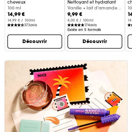
cheveux
Nettoyant et hydratant
c
Cerise + crème fouettée
100 ml
Vanille + lait d'amande
Va
1
14,99 €
9,99 €
1
(300 ml)
14,99 € / 100ml
4,00 € / 100ml
14
373
avis
174
avis
Existe en 5 formats
Découvrir
Découvrir