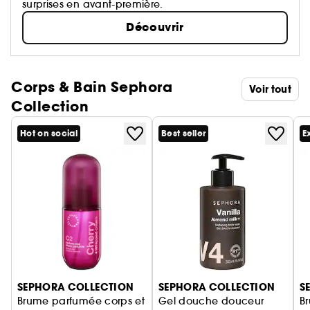
surprises en avant-première.
Découvrir
Corps & Bain Sephora
Voir tout
Collection
Hot on social
Best seller
E
Ignorer le carrousel produits
SEPHORA COLLECTION
SEPHORA COLLECTION
S
Brume parfumée corps et
Gel douche douceur
B