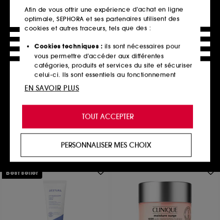
Afin de vous offrir une expérience d’achat en ligne
optimale, SEPHORA et ses partenaires utilisent des
cookies et autres traceurs, tels que des :
Cookies techniques :
ils sont nécessaires pour
GLOW RECIPE
vous permettre d’accéder aux différentes
Watermelon Glow
catégories, produits et services du site et sécuriser
Tonique Resserrant PHA + BHA Éclat Pastèque Mini
celui-ci. Ils sont essentiels au fonctionnement
8963
technique du site et ne peuvent être désactivés.
EN SAVOIR PLUS
16,00€
À partir de
2 contenances disponibles
Cookies de personnalisation :
ils nous permettent
de vous offrir une expérience enrichie et
TOUT ACCEPTER
personnalisée en vous recommandant des
produits, des services et des contenus qui
Ajouter au panier
répondent au mieux à vos préférences, et de vous
PERSONNALISER MES CHOIX
proposer des offres promotionnelles adaptées à
votre profil.
Best seller
Cookies réseaux sociaux et publicité :
ils sont
utilisés pour vous présenter du contenu susceptible
de vous plaire via des publicités, y compris sur des
sites tiers et sur les réseaux sociaux, sur la base
des pages que vous avez consultées, de votre