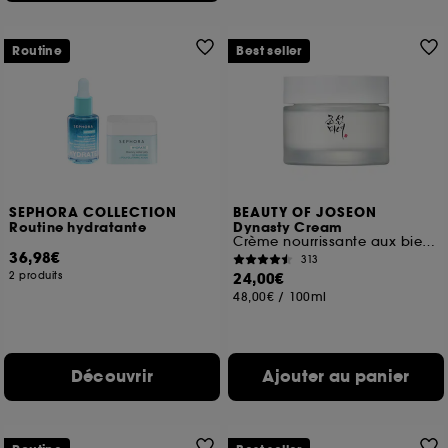
Routine
Best seller
SEPHORA COLLECTION
BEAUTY OF JOSEON
Routine hydratante
Dynasty Cream
Crème nourrissante aux bienfaits anti-âge
36,98€
313
2 produits
24,00€
48,00€
/
100ml
Découvrir
Ajouter au panier