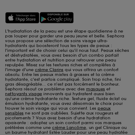
L'hydratation de la peau est une étape quotidienne à ne
pas louper pour garder une peau jeune et belle. Sephora
vous propose une sélection de soins visage ultra-
hydratants qui boosteront tous les types de peaux :
l'important est de choisir celui qu'il nous faut. Peaux sèches
et déshydratées, vous avez besoin d'un combo parfait
entre hydratation et nutrition pour retrouver une peau
repulpée. Misez sur les textures riches et complètes à
l'image d'une
crème Clarins
qui vous offrira un confort
absolu. Entre les peaux mixtes à grasses et la crème
hydratante, c'est parfois compliqué. Soin trop riche, fini
gras désagréable... ce n'est pas forcément le bonheur.
Sephora résout ce problème avec des
masques
et
nettoyants visage
innovants qui hydratent aussi bien
qu'une crème hydratante riche. Texture gel, fluide éclat ou
émulsion hydratante, vous avez désormais le choix pour
trouver le soin visage qui vous convient. Les
peaux
sensibles
ne sont pas oubliées. Sujette aux rougeurs et
picotements ? Vous avez besoin d'une hydratation
apaisante : adoptez un soin confort parmi vos marques
préférées comme une
crème Lancôme
, un gel Clinique ou
un baume hydratant Estée Lauder pour une peau hydratée