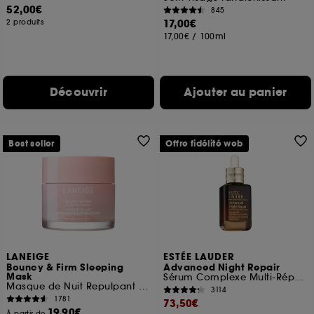
52,00€
845
17,00€
2 produits
17,00€
/
100ml
Découvrir
Ajouter au panier
Best seller
Offre fidélité web
LANEIGE
ESTÉE LAUDER
Bouncy & Firm Sleeping
Advanced Night Repair
Mask
Sérum Complexe Multi-Réparation Synchronisée
Masque de Nuit Repulpant & Raffermissant
3114
1781
73,50€
19,90€
À partir de