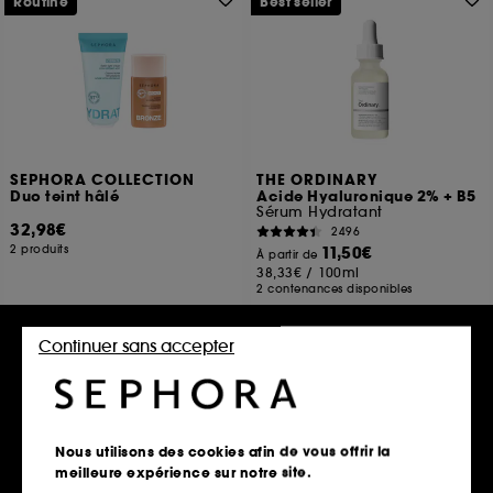
Routine
Best seller
SEPHORA COLLECTION
THE ORDINARY
Duo teint hâlé
Acide Hyaluronique 2% + B5
Sérum Hydratant
32,98€
2496
2 produits
11,50€
À partir de
38,33€
/
100ml
2 contenances disponibles
Continuer sans accepter
Découvrir
Ajouter au panier
Hot on social
Nous utilisons des cookies afin de vous offrir la
meilleure expérience sur notre site.