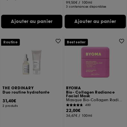
99,50€
/
100ml
3 contenances disponibles
Ajouter au panier
Ajouter au panier
Routine
Best seller
THE ORDINARY
BYOMA
Duo routine hydratante
Bio- Collagen Radiance
Facial Mask
Masque Bio-Collagen Radiance
31,40€
480
2 produits
22,00€
36,67€
/
100ml