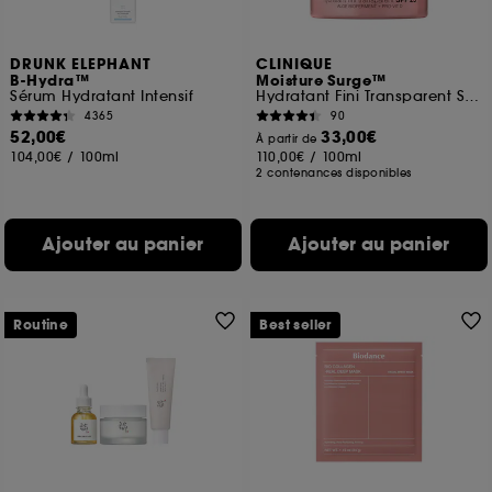
DRUNK ELEPHANT
CLINIQUE
B-Hydra™
Moisture Surge™
Sérum Hydratant Intensif
Hydratant Fini Transparent SPF 25
4365
90
52,00€
33,00€
À partir de
104,00€
/
100ml
110,00€
/
100ml
2 contenances disponibles
Ajouter au panier
Ajouter au panier
Routine
Best seller