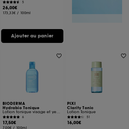
5
26,00€
173,33€
/
100ml
Ajouter au panier
BIODERMA
PIXI
Hydrabio Tonique
Clarity Tonic
Lotion tonique visage et yeux peaux sensibles déshydratées
Lotion Tonique
6
51
17,50€
16,00€
7,00€
/
100ml