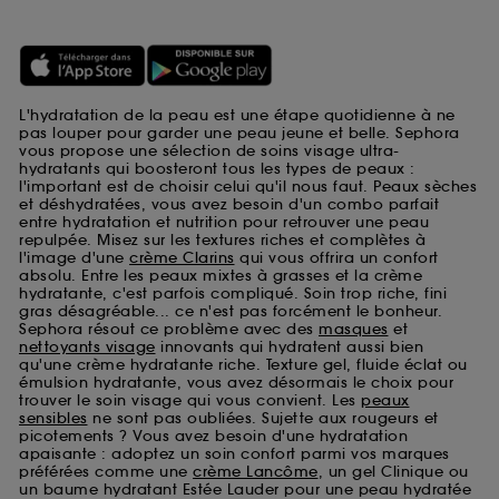
L'hydratation de la peau est une étape quotidienne à ne
pas louper pour garder une peau jeune et belle. Sephora
vous propose une sélection de soins visage ultra-
hydratants qui boosteront tous les types de peaux :
l'important est de choisir celui qu'il nous faut. Peaux sèches
et déshydratées, vous avez besoin d'un combo parfait
entre hydratation et nutrition pour retrouver une peau
repulpée. Misez sur les textures riches et complètes à
l'image d'une
crème Clarins
qui vous offrira un confort
absolu. Entre les peaux mixtes à grasses et la crème
hydratante, c'est parfois compliqué. Soin trop riche, fini
gras désagréable... ce n'est pas forcément le bonheur.
Sephora résout ce problème avec des
masques
et
nettoyants visage
innovants qui hydratent aussi bien
qu'une crème hydratante riche. Texture gel, fluide éclat ou
émulsion hydratante, vous avez désormais le choix pour
trouver le soin visage qui vous convient. Les
peaux
sensibles
ne sont pas oubliées. Sujette aux rougeurs et
picotements ? Vous avez besoin d'une hydratation
apaisante : adoptez un soin confort parmi vos marques
préférées comme une
crème Lancôme
, un gel Clinique ou
un baume hydratant Estée Lauder pour une peau hydratée