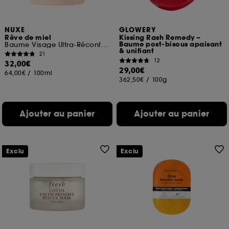
NUXE
GLOWERY
Rêve de miel
Kissing Rash Remedy –
Baume post-bisous apaisant
Baume Visage Ultra-Réconfortant
& unifiant
21
12
32,00€
29,00€
64,00€
/
100ml
362,50€
/
100g
Ajouter au panier
Ajouter au panier
Exclu
Exclu