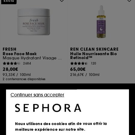
Exclu
FRESH
REN CLEAN SKINCARE
Rose Face Mask
Huile Nourrissante Bio
Retinoid™
Masque Hydratant Visage à La Rose
2684
120
28,00€
65,00€
93,33€
/
100ml
216,67€
/
100ml
2 contenances disponibles
Continuer sans accepter
Ajouter au panier
Ajouter au panier
Edition limitée
Nous utilisons des cookies afin de vous offrir la
meilleure expérience sur notre site.