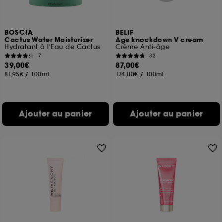
navigation, et de l'historique de vos interactions.
Cookies de mesure d’audience :
ils nous
BOSCIA
BELIF
permettent de réaliser des statistiques de
Cactus Water Moisturizer
Age knockdown V cream
fréquentation et de navigation sur notre site afin
Hydratant à l'Eau de Cactus
Crème Anti-âge
d’en améliorer la performance.
7
32
39,00€
87,00€
Cookies de sécurisation des paiements en ligne :
81,95€
/
100ml
174,00€
/
100ml
ils nous permettent de lutter notamment contre les
fraudes aux moyens de paiement et les
usurpations d’identité.
Ajouter au panier
Ajouter au panier
Cookies fonctionnels :
il s’agit de cookies
permettant l’affichage et/ou la fourniture de
certaines fonctionnalités du site, tel que les
cookies d’authentification qui sont utilisés afin de
vous faire bénéficier de l’authentification
prolongée vous permettant d’accéder à votre
compte lors de votre prochaine visite sur le site
sans saisir à nouveau votre identifiant et mot de
passe.