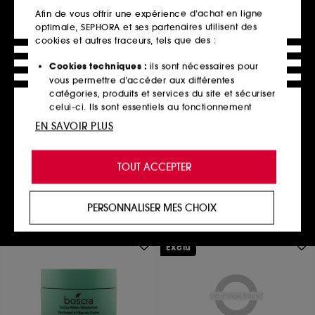
Afin de vous offrir une expérience d’achat en ligne
optimale, SEPHORA et ses partenaires utilisent des
cookies et autres traceurs, tels que des :
Cookies techniques :
ils sont nécessaires pour
CLINIQUE
vous permettre d’accéder aux différentes
Moisture Surge™
catégories, produits et services du site et sécuriser
Coffret Hydratation Eclat Visage et Lèvres
celui-ci. Ils sont essentiels au fonctionnement
68
technique du site et ne peuvent être désactivés.
EN SAVOIR PLUS
55,00€
Valeur totale estimée :
99,40€
Cookies de personnalisation :
ils nous permettent
de vous offrir une expérience enrichie et
TOUT ACCEPTER
personnalisée en vous recommandant des
produits, des services et des contenus qui
Ajouter au panier
répondent au mieux à vos préférences, et de vous
PERSONNALISER MES CHOIX
proposer des offres promotionnelles adaptées à
votre profil.
Exclu
Cookies réseaux sociaux et publicité :
ils sont
utilisés pour vous présenter du contenu susceptible
de vous plaire via des publicités, y compris sur des
sites tiers et sur les réseaux sociaux, sur la base
des pages que vous avez consultées, de votre