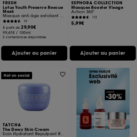
FRESH
SEPHORA COLLECTION
Lotus Youth Preserve Rescue
Masques Booster Visage
Mask
Action 360°
Masque anti-âge exfoliant au Lotus
113
19
5,99€
29,90€
À partir de
99,67€
/
100ml
2 contenances disponibles
Ajouter au panier
Ajouter au panier
Hot on social
TATCHA
The Dewy Skin Cream
Soin Hydratant Repulpant Riche Format Voyage