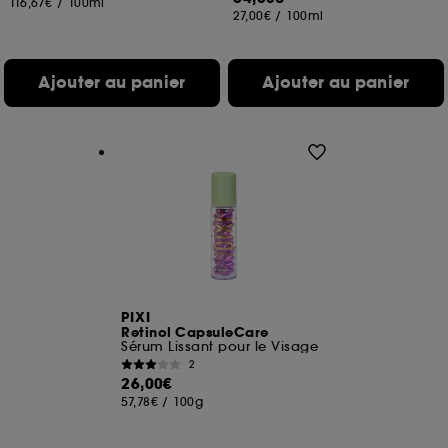
116,67€
/
100ml
27,00€
/
100ml
Ajouter au panier
Ajouter au panier
PIXI
Retinol CapsuleCare
Sérum Lissant pour le Visage
2
26,00€
57,78€
/
100g