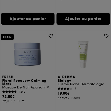
Ajouter au panier
Ajouter au panier
Exclu
FRESH
A-DERMA
Floral Recovery Calming
Biology
Mask
Crème Riche Dermatologique Hydratante
Masque De Nuit Apaisant Visage A La Vitamine C
1
1242
19,00€
72,00€
47,50€
/
100ml
72,00€
/
100ml