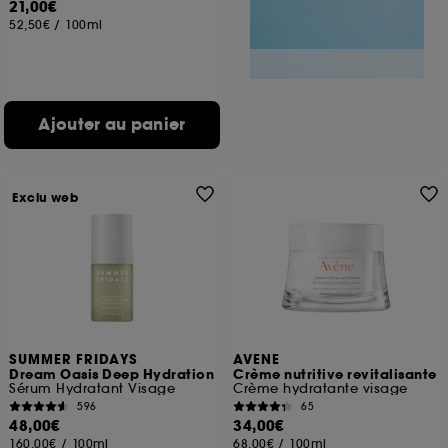
21,00€
52,50€
/
100ml
Ajouter au panier
Exclu web
SUMMER FRIDAYS
AVENE
Dream Oasis Deep Hydration
Crème nutritive revitalisante
Sérum Hydratant Visage
Crème hydratante visage
596
65
48,00€
34,00€
160,00€
/
100ml
68,00€
/
100ml