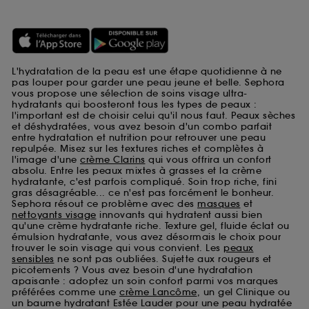
L'hydratation de la peau est une étape quotidienne à ne
pas louper pour garder une peau jeune et belle. Sephora
vous propose une sélection de soins visage ultra-
hydratants qui boosteront tous les types de peaux :
l'important est de choisir celui qu'il nous faut. Peaux sèches
et déshydratées, vous avez besoin d'un combo parfait
entre hydratation et nutrition pour retrouver une peau
repulpée. Misez sur les textures riches et complètes à
l'image d'une
crème Clarins
qui vous offrira un confort
absolu. Entre les peaux mixtes à grasses et la crème
hydratante, c'est parfois compliqué. Soin trop riche, fini
gras désagréable... ce n'est pas forcément le bonheur.
Sephora résout ce problème avec des
masques
et
nettoyants visage
innovants qui hydratent aussi bien
qu'une crème hydratante riche. Texture gel, fluide éclat ou
émulsion hydratante, vous avez désormais le choix pour
trouver le soin visage qui vous convient. Les
peaux
sensibles
ne sont pas oubliées. Sujette aux rougeurs et
picotements ? Vous avez besoin d'une hydratation
apaisante : adoptez un soin confort parmi vos marques
préférées comme une
crème Lancôme
, un gel Clinique ou
un baume hydratant Estée Lauder pour une peau hydratée