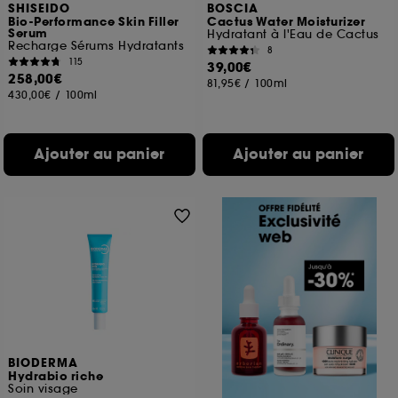
SHISEIDO
BOSCIA
Bio-Performance Skin Filler
Cactus Water Moisturizer
Serum
Hydratant à l'Eau de Cactus
Recharge Sérums Hydratants
8
115
39,00€
258,00€
81,95€
/
100ml
430,00€
/
100ml
Ajouter au panier
Ajouter au panier
BIODERMA
Hydrabio riche
Soin visage