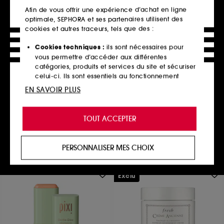
Afin de vous offrir une expérience d’achat en ligne
optimale, SEPHORA et ses partenaires utilisent des
cookies et autres traceurs, tels que des :
Cookies techniques :
ils sont nécessaires pour
PIXI
vous permettre d’accéder aux différentes
Milky Tonic
catégories, produits et services du site et sécuriser
Lait de Jojoba et Avoine Tonique Apaisant
celui-ci. Ils sont essentiels au fonctionnement
Format Voyage
technique du site et ne peuvent être désactivés.
33
EN SAVOIR PLUS
14,00€
Cookies de personnalisation :
ils nous permettent
de vous offrir une expérience enrichie et
TOUT ACCEPTER
personnalisée en vous recommandant des
produits, des services et des contenus qui
Ajouter au panier
répondent au mieux à vos préférences, et de vous
PERSONNALISER MES CHOIX
proposer des offres promotionnelles adaptées à
votre profil.
Exclu
Cookies réseaux sociaux et publicité :
ils sont
utilisés pour vous présenter du contenu susceptible
de vous plaire via des publicités, y compris sur des
sites tiers et sur les réseaux sociaux, sur la base
des pages que vous avez consultées, de votre