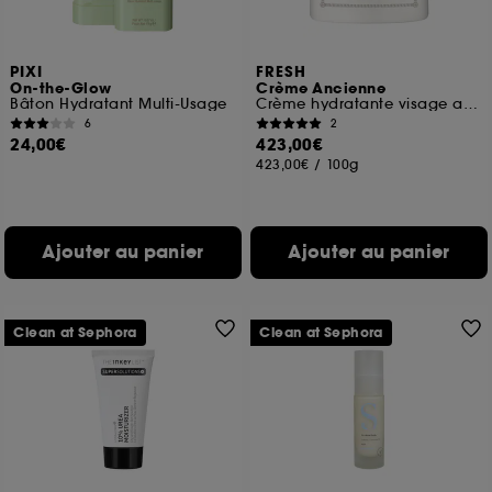
navigation, et de l'historique de vos interactions.
Cookies de mesure d’audience :
ils nous
PIXI
FRESH
permettent de réaliser des statistiques de
On-the-Glow
Crème Ancienne
fréquentation et de navigation sur notre site afin
Bâton Hydratant Multi-Usage
Crème hydratante visage anti-âge
d’en améliorer la performance.
6
2
24,00€
423,00€
Cookies de sécurisation des paiements en ligne :
423,00€
/
100g
ils nous permettent de lutter notamment contre les
fraudes aux moyens de paiement et les
usurpations d’identité.
Ajouter au panier
Ajouter au panier
Cookies fonctionnels :
il s’agit de cookies
permettant l’affichage et/ou la fourniture de
certaines fonctionnalités du site, tel que les
cookies d’authentification qui sont utilisés afin de
Clean at Sephora
Clean at Sephora
vous faire bénéficier de l’authentification
prolongée vous permettant d’accéder à votre
compte lors de votre prochaine visite sur le site
sans saisir à nouveau votre identifiant et mot de
passe.