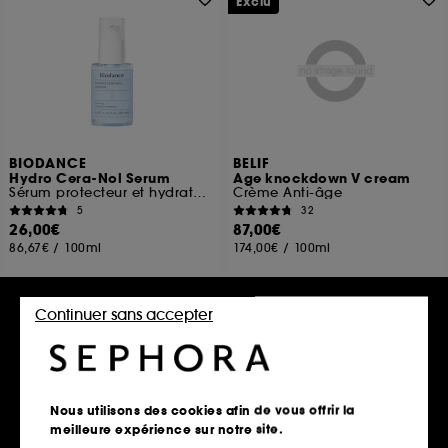
Exclu
BIODANCE
BELIF
Hydro Cera-Nol Serum
Age knockdown V cream
Sérum protecteur et hydratation intense
Crème Anti-âge
5
32
26,00€
87,00€
86,67€
/
100ml
174,00€
/
100ml
Continuer sans accepter
Ajouter au panier
Ajouter au panier
Nous utilisons des cookies afin de vous offrir la
meilleure expérience sur notre site.