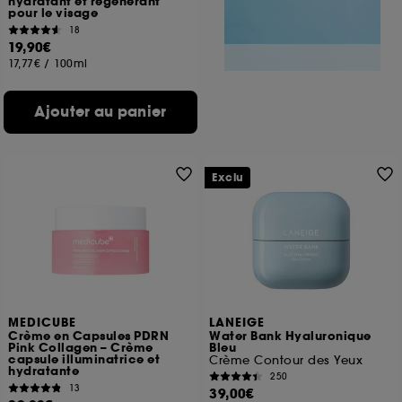
hydratant et régénérant
pour le visage
18
19,90€
17,77€
/
100ml
Ajouter au panier
Exclu
MEDICUBE
LANEIGE
Crème en Capsules PDRN
Water Bank Hyaluronique
Pink Collagen – Crème
Bleu
capsule illuminatrice et
Crème Contour des Yeux
hydratante
250
13
39,00€