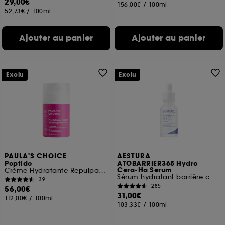
29,00€
156,00€
/
100ml
52,73€
/
100ml
Ajouter au panier
Ajouter au panier
Exclu
Exclu
PAULA'S CHOICE
AESTURA
Peptide
ATOBARRIER365 Hydro
Cera-Ha Serum
Crème Hydratante Repulpante Peptides Pro-Collagène
Sérum hydratant barrière cutanée
39
285
56,00€
31,00€
112,00€
/
100ml
103,33€
/
100ml