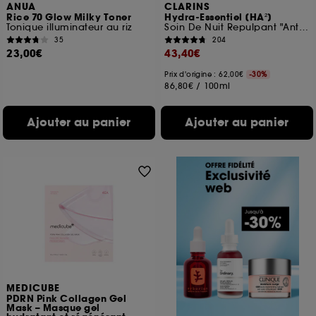
ANUA
CLARINS
Rice 70 Glow Milky Toner
Hydra-Essentiel [HA²]
Tonique illuminateur au riz
Soin De Nuit Repulpant "Anti-Soif"
35
204
23,00€
43,40€
Prix d'origine : 62,00€
-30%
86,80€
/
100ml
Ajouter au panier
Ajouter au panier
MEDICUBE
PDRN Pink Collagen Gel
Mask – Masque gel