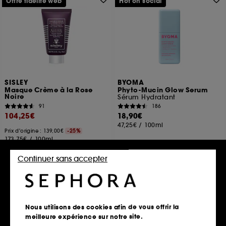
Offre fidélité web
Hot on social
SISLEY
BYOMA
Masque Crème à la Rose
Phyto-Mucin Glow Serum
Noire
Sérum Hydratant
91
186
104,25€
18,90€
47,25€
/
100ml
Prix d'origine : 139,00€
-25%
173,75€
/
100ml
Continuer sans accepter
Ajouter au panier
Ajouter au panier
Nous utilisons des cookies afin de vous offrir la
meilleure expérience sur notre site.