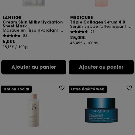
LANEIGE
MEDICUBE
Cream Skin Milky Hydration
Triple Collagen Serum 4.0
Sheet Mask
Sérum visage raffermissant et hydratant
Masque en Tissu Hydratant et Apaisant
23
53
25,00€
5,00€
45,45€
/
100ml
15,15€
/
100g
Ajouter au panier
Ajouter au panier
Hot on social
Offre fidélité web