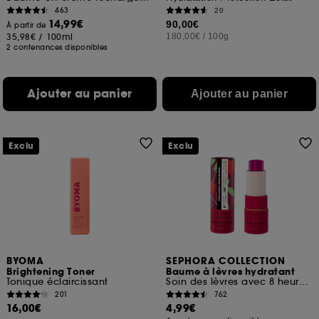
463
20
14,99€
90,00€
À partir de
35,98€
/
100ml
180,00€
/
100g
2 contenances disponibles
Ajouter au panier
Ajouter au panier
Exclu
Exclu
BYOMA
SEPHORA COLLECTION
Brightening Toner
Baume à lèvres hydratant
Tonique éclaircissant
Soin des lèvres avec 8 heures d'hydratation
201
762
16,00€
4,99€