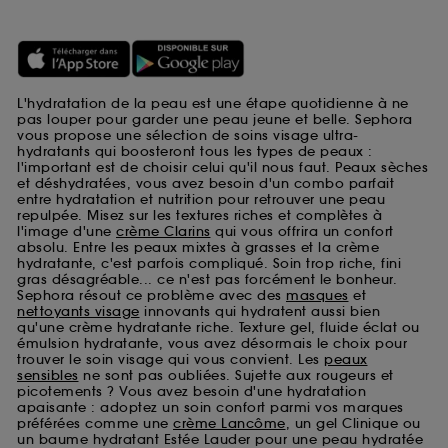
L'hydratation de la peau est une étape quotidienne à ne
pas louper pour garder une peau jeune et belle. Sephora
vous propose une sélection de soins visage ultra-
hydratants qui boosteront tous les types de peaux :
l'important est de choisir celui qu'il nous faut. Peaux sèches
et déshydratées, vous avez besoin d'un combo parfait
entre hydratation et nutrition pour retrouver une peau
repulpée. Misez sur les textures riches et complètes à
l'image d'une
crème Clarins
qui vous offrira un confort
absolu. Entre les peaux mixtes à grasses et la crème
hydratante, c'est parfois compliqué. Soin trop riche, fini
gras désagréable... ce n'est pas forcément le bonheur.
Sephora résout ce problème avec des
masques
et
nettoyants visage
innovants qui hydratent aussi bien
qu'une crème hydratante riche. Texture gel, fluide éclat ou
émulsion hydratante, vous avez désormais le choix pour
trouver le soin visage qui vous convient. Les
peaux
sensibles
ne sont pas oubliées. Sujette aux rougeurs et
picotements ? Vous avez besoin d'une hydratation
apaisante : adoptez un soin confort parmi vos marques
préférées comme une
crème Lancôme
, un gel Clinique ou
un baume hydratant Estée Lauder pour une peau hydratée