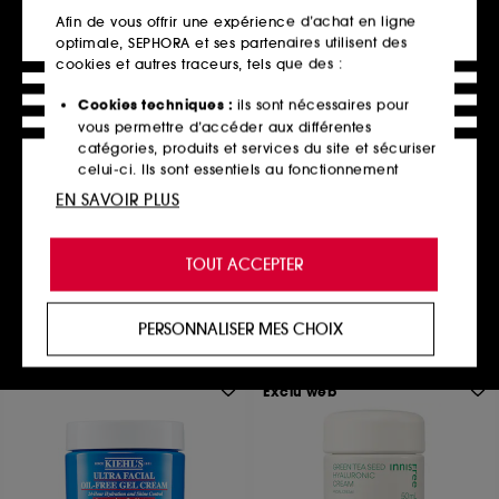
Afin de vous offrir une expérience d’achat en ligne
optimale, SEPHORA et ses partenaires utilisent des
cookies et autres traceurs, tels que des :
Cookies techniques :
ils sont nécessaires pour
CLARINS
vous permettre d’accéder aux différentes
Lotion Tonique Apaisante –
catégories, produits et services du site et sécuriser
Peaux très sèches ou
celui-ci. Ils sont essentiels au fonctionnement
sensibles
technique du site et ne peuvent être désactivés.
81
EN SAVOIR PLUS
31,00€
À partir de
Cookies de personnalisation :
ils nous permettent
15,50€
/
100ml
2 contenances disponibles
de vous offrir une expérience enrichie et
TOUT ACCEPTER
personnalisée en vous recommandant des
produits, des services et des contenus qui
Ajouter au panier
répondent au mieux à vos préférences, et de vous
PERSONNALISER MES CHOIX
proposer des offres promotionnelles adaptées à
votre profil.
Exclu web
Cookies réseaux sociaux et publicité :
ils sont
utilisés pour vous présenter du contenu susceptible
de vous plaire via des publicités, y compris sur des
sites tiers et sur les réseaux sociaux, sur la base
des pages que vous avez consultées, de votre