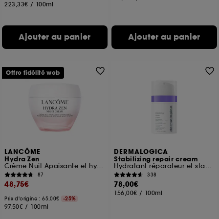
223,33€
/
100ml
Ajouter au panier
Ajouter au panier
Offre fidélité web
LANCÔME
DERMALOGICA
Hydra Zen
Stabilizing repair cream
Crème Nuit Apaisante et hydratante
Hydratant réparateur et stabilisant anti-rougeurs
87
338
48,75€
78,00€
156,00€
/
100ml
Prix d'origine : 65,00€
-25%
97,50€
/
100ml