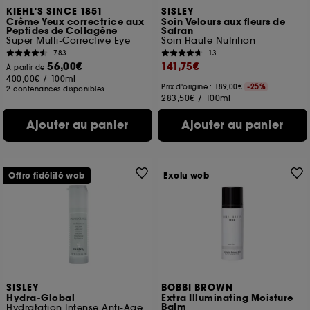
A l'exception des cookies techniques, le dépôt et la
KIEHL'S SINCE 1851
SISLEY
Crème Yeux correctrice aux
Soin Velours aux fleurs de
lecture de ces traceurs requiert votre accord. Vous
Peptides de Collagène
Safran
pouvez personnaliser vos choix concernant le dépôt
Super Multi-Corrective Eye
Soin Haute Nutrition
de ces cookies grâce au bouton "personnaliser mes
783
13
choix" ci-dessous ou décider de "tout accepter".
56,00€
141,75€
À partir de
Sephora pourra associer les informations de
400,00€
/
100ml
Prix d'origine : 189,00€
-25%
navigation collectées par ces Cookies, pour les
2 contenances disponibles
283,50€
/
100ml
finalités acceptées, avec les données personnelles
collectées ou générées lors de votre activité en ligne
Ajouter au panier
Ajouter au panier
ou en magasin. Pour refuser tous les cookies, cliques
sur "continuer sans accepter". Voous pouvez à tout
moment choisir de retirer votrte consentement. Si vous
souhaitez obtenir plus d'information sur les cookies
Offre fidélité web
Exclu web
utilisés,
cliquez
ici
.
SISLEY
BOBBI BROWN
Hydra-Global
Extra Illuminating Moisture
Balm
Hydratation Intense Anti-Age