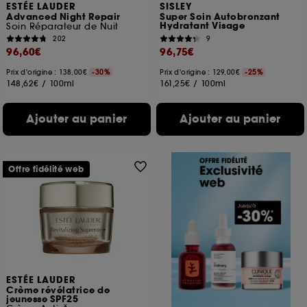
ESTÉE LAUDER
SISLEY
Advanced Night Repair
Super Soin Autobronzant
Hydratant Visage
Soin Réparateur de Nuit
202
9
96,60€
96,75€
Prix d'origine : 138,00€
-30%
Prix d'origine : 129,00€
-25%
148,62€
/
100ml
161,25€
/
100ml
Ajouter au panier
Ajouter au panier
Offre fidélité web
ESTÉE LAUDER
Crème révélatrice de
jeunesse SPF25