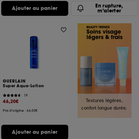
En rupture,
Ajouter au panier
m’alerter
GUERLAIN
Super Aqua-Lotion
19
Textures légères,
46,20€
confort longue durée.
Prix d'origine : 66,00€
Ajouter au panier