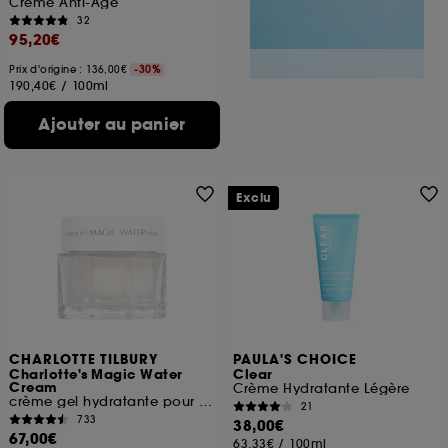
Crème Anti-Âge
32
95,20€
Prix d'origine : 136,00€
-30%
190,40€
/
100ml
Ajouter au panier
Exclu
CHARLOTTE TILBURY
PAULA'S CHOICE
Charlotte's Magic Water
Clear
Cream
Crème Hydratante Légère
crème gel hydratante pour le visage
21
733
38,00€
67,00€
63,33€
/
100ml