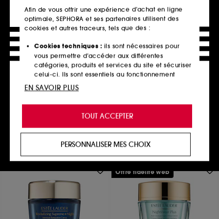
Afin de vous offrir une expérience d’achat en ligne
optimale, SEPHORA et ses partenaires utilisent des
cookies et autres traceurs, tels que des :
Cookies techniques :
ils sont nécessaires pour
111SKIN
vous permettre d’accéder aux différentes
Repair Day Cream Nac Y2
catégories, produits et services du site et sécuriser
Crème de Jour Pour Le Visage
celui-ci. Ils sont essentiels au fonctionnement
2
technique du site et ne peuvent être désactivés.
EN SAVOIR PLUS
222,00€
444,00€
/
100ml
Cookies de personnalisation :
ils nous permettent
de vous offrir une expérience enrichie et
TOUT ACCEPTER
personnalisée en vous recommandant des
produits, des services et des contenus qui
Ajouter au panier
répondent au mieux à vos préférences, et de vous
PERSONNALISER MES CHOIX
proposer des offres promotionnelles adaptées à
votre profil.
Offre fidélité web
Cookies réseaux sociaux et publicité :
ils sont
utilisés pour vous présenter du contenu susceptible
de vous plaire via des publicités, y compris sur des
sites tiers et sur les réseaux sociaux, sur la base
des pages que vous avez consultées, de votre