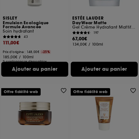
SISLEY
ESTÉE LAUDER
Emulsion Ecologique
DayWear Matte
Formule Avancée
Gel Crème Hydratant Mattifiant
Soin hydratant
197
43
67,00€
111,00€
134,00€
/
100ml
Prix d'origine : 148,00€
-25%
185,00€
/
100ml
2 contenances disponibles
Ajouter au panier
Ajouter au panier
Offre fidélité web
Offre fidélité web