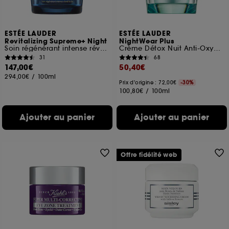
navigation, et de l'historique de vos interactions.
Cookies de mesure d’audience :
ils nous
ESTÉE LAUDER
ESTÉE LAUDER
permettent de réaliser des statistiques de
Revitalizing Supreme+ Night
NightWear Plus
fréquentation et de navigation sur notre site afin
Soin régénérant intense réveil éclat
Crème Détox Nuit Anti-Oxydante
d’en améliorer la performance.
31
68
147,00€
50,40€
Cookies de sécurisation des paiements en ligne :
294,00€
/
100ml
ils nous permettent de lutter notamment contre les
Prix d'origine : 72,00€
-30%
100,80€
/
100ml
fraudes aux moyens de paiement et les
usurpations d’identité.
Ajouter au panier
Ajouter au panier
Cookies fonctionnels :
il s’agit de cookies
permettant l’affichage et/ou la fourniture de
certaines fonctionnalités du site, tel que les
cookies d’authentification qui sont utilisés afin de
Offre fidélité web
vous faire bénéficier de l’authentification
prolongée vous permettant d’accéder à votre
compte lors de votre prochaine visite sur le site
sans saisir à nouveau votre identifiant et mot de
passe.