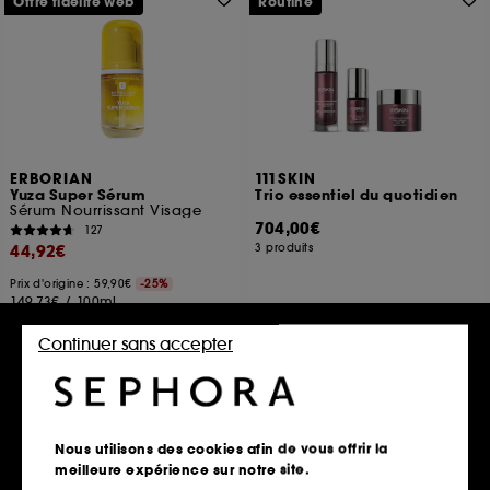
Offre fidélité web
Routine
ERBORIAN
111SKIN
Yuza Super Sérum
Trio essentiel du quotidien
Sérum Nourrissant Visage
704,00€
127
44,92€
3 produits
Prix d'origine : 59,90€
-25%
149,73€
/
100ml
Continuer sans accepter
Ajouter au panier
Découvrir
Nous utilisons des cookies afin de vous offrir la
meilleure expérience sur notre site.