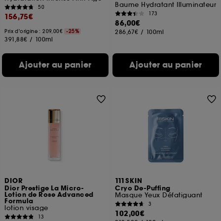
Baume Hydratant Illuminateur
50
173
156,75€
86,00€
Prix d'origine : 209,00€
-25%
286,67€
/
100ml
391,88€
/
100ml
Ajouter au panier
Ajouter au panier
DIOR
111SKIN
Dior Prestige La Micro-
Cryo De-Puffing
Lotion de Rose Advanced
Masque Yeux Défatiguant
Formula
3
lotion visage
102,00€
13