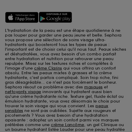
L'hydratation de la peau est une étape quotidienne à ne
pas louper pour garder une peau jeune et belle. Sephora
vous propose une sélection de soins visage ultra-
hydratants qui boosteront tous les types de peaux :
l'important est de choisir celui qu'il nous faut. Peaux sèches
et déshydratées, vous avez besoin d'un combo parfait
entre hydratation et nutrition pour retrouver une peau
repulpée. Misez sur les textures riches et complètes à
l'image d'une
crème Clarins
qui vous offrira un confort
absolu. Entre les peaux mixtes à grasses et la crème
hydratante, c'est parfois compliqué. Soin trop riche, fini
gras désagréable... ce n'est pas forcément le bonheur.
Sephora résout ce problème avec des
masques
et
nettoyants visage
innovants qui hydratent aussi bien
qu'une crème hydratante riche. Texture gel, fluide éclat ou
émulsion hydratante, vous avez désormais le choix pour
trouver le soin visage qui vous convient. Les
peaux
sensibles
ne sont pas oubliées. Sujette aux rougeurs et
picotements ? Vous avez besoin d'une hydratation
apaisante : adoptez un soin confort parmi vos marques
préférées comme une
crème Lancôme
, un gel Clinique ou
un baume hydratant Estée Lauder pour une peau hydratée