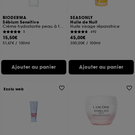
BIODERMA
SEASONLY
Sébium Sensitive
Huile de Nuit
Crème hydratante peau à tendance acnéique
Huile visage réparatrice
5
492
15,50€
45,00€
51,67€
/
100ml
300,00€
/
100ml
Ajouter au panier
Ajouter au panier
Exclu web