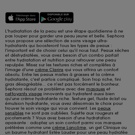
L'hydratation de la peau est une étape quotidienne à ne
pas louper pour garder une peau jeune et belle. Sephora
vous propose une sélection de soins visage ultra-
hydratants qui boosteront tous les types de peaux :
l'important est de choisir celui qu'il nous faut. Peaux sèches
et déshydratées, vous avez besoin d'un combo parfait
entre hydratation et nutrition pour retrouver une peau
repulpée. Misez sur les textures riches et complètes à
l'image d'une
crème Clarins
qui vous offrira un confort
absolu. Entre les peaux mixtes à grasses et la crème
hydratante, c'est parfois compliqué. Soin trop riche, fini
gras désagréable... ce n'est pas forcément le bonheur.
Sephora résout ce problème avec des
masques
et
nettoyants visage
innovants qui hydratent aussi bien
qu'une crème hydratante riche. Texture gel, fluide éclat ou
émulsion hydratante, vous avez désormais le choix pour
trouver le soin visage qui vous convient. Les
peaux
sensibles
ne sont pas oubliées. Sujette aux rougeurs et
picotements ? Vous avez besoin d'une hydratation
apaisante : adoptez un soin confort parmi vos marques
préférées comme une
crème Lancôme
, un gel Clinique ou
un baume hydratant Estée Lauder pour une peau hydratée