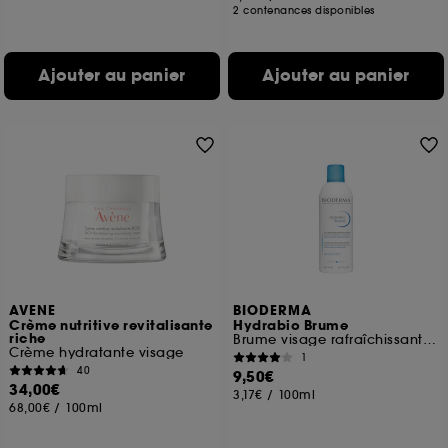
2 contenances disponibles
Ajouter au panier
Ajouter au panier
AVENE
BIODERMA
Crème nutritive revitalisante
Hydrabio Brume
riche
Brume visage rafraîchissante hydratante peaux sensibles
Crème hydratante visage
1
40
9,50€
34,00€
3,17€
/
100ml
68,00€
/
100ml