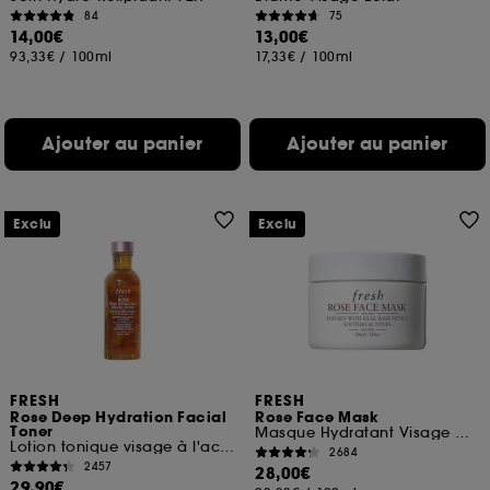
84
75
14,00€
13,00€
93,33€
/
100ml
17,33€
/
100ml
Ajouter au panier
Ajouter au panier
Exclu
Exclu
FRESH
FRESH
Rose Deep Hydration Facial
Rose Face Mask
Toner
Masque Hydratant Visage à La Rose
Lotion tonique visage à l'acide hyaluronique
2684
2457
28,00€
29,90€