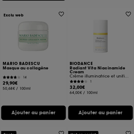
Exclu web
MARIO BADESCU
BIODANCE
Masque au collagène
Radiant Vita Niacinamide
Cream
Crème illuminatrice et unifiante
14
1
29,90€
32,00€
50,68€
/
100ml
64,00€
/
100ml
Ajouter au panier
Ajouter au panier