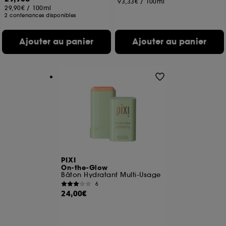
93,33€
/
100ml
29,90€
/
100ml
2 contenances disponibles
Ajouter au panier
Ajouter au panier
PIXI
On-the-Glow
Bâton Hydratant Multi-Usage
6
24,00€