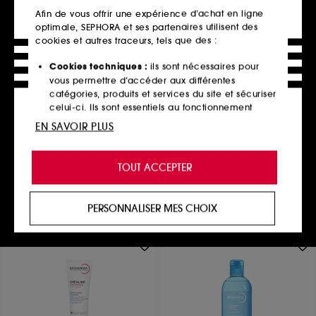
Afin de vous offrir une expérience d’achat en ligne
optimale, SEPHORA et ses partenaires utilisent des
cookies et autres traceurs, tels que des :
Cookies techniques :
ils sont nécessaires pour
BIODERMA
vous permettre d’accéder aux différentes
Hydrabio Perfecteur SPF30
catégories, produits et services du site et sécuriser
Soin visage
celui-ci. Ils sont essentiels au fonctionnement
4
technique du site et ne peuvent être désactivés.
EN SAVOIR PLUS
25,00€
62,50€
/
100ml
Cookies de personnalisation :
ils nous permettent
de vous offrir une expérience enrichie et
TOUT ACCEPTER
personnalisée en vous recommandant des
produits, des services et des contenus qui
Ajouter au panier
répondent au mieux à vos préférences, et de vous
PERSONNALISER MES CHOIX
proposer des offres promotionnelles adaptées à
votre profil.
Cookies réseaux sociaux et publicité :
ils sont
utilisés pour vous présenter du contenu susceptible
de vous plaire via des publicités, y compris sur des
sites tiers et sur les réseaux sociaux, sur la base
des pages que vous avez consultées, de votre