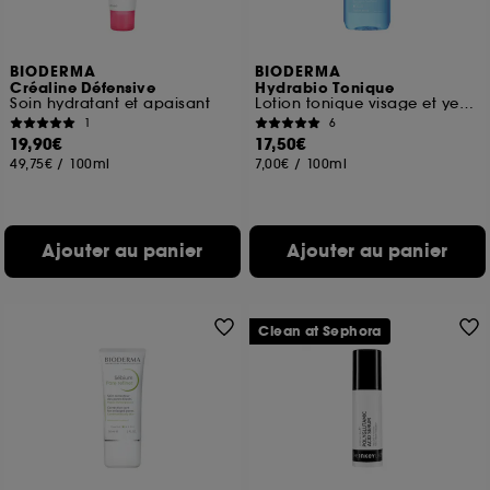
navigation, et de l'historique de vos interactions.
Cookies de mesure d’audience :
ils nous
BIODERMA
BIODERMA
permettent de réaliser des statistiques de
Créaline Défensive
Hydrabio Tonique
fréquentation et de navigation sur notre site afin
Soin hydratant et apaisant
Lotion tonique visage et yeux peaux sensibles déshydratées
d’en améliorer la performance.
1
6
19,90€
17,50€
Cookies de sécurisation des paiements en ligne :
49,75€
/
100ml
7,00€
/
100ml
ils nous permettent de lutter notamment contre les
fraudes aux moyens de paiement et les
usurpations d’identité.
Ajouter au panier
Ajouter au panier
Cookies fonctionnels :
il s’agit de cookies
permettant l’affichage et/ou la fourniture de
certaines fonctionnalités du site, tel que les
cookies d’authentification qui sont utilisés afin de
Clean at Sephora
vous faire bénéficier de l’authentification
prolongée vous permettant d’accéder à votre
compte lors de votre prochaine visite sur le site
sans saisir à nouveau votre identifiant et mot de
passe.