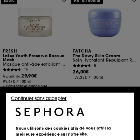
Exclu
Hot on social
FRESH
TATCHA
Lotus Youth Preserve Rescue
The Dewy Skin Cream
Mask
Soin Hydratant Repulpant Riche Format Voyage
Masque anti-âge exfoliant au Lotus
5
19
26,00€
29,90€
À partir de
173,33€
/
100ml
99,67€
/
100ml
2 contenances disponibles
Continuer sans accepter
Ajouter au panier
Ajouter au panier
Nous utilisons des cookies afin de vous offrir la
meilleure expérience sur notre site.