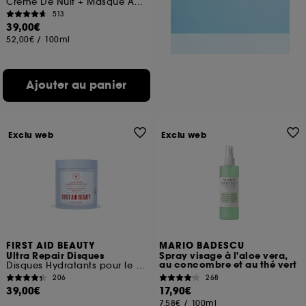
Crème De Nuit + Masque Aux Céramides
513
39,00€
52,00€
/
100ml
Ajouter au panier
Exclu web
Exclu web
FIRST AID BEAUTY
MARIO BADESCU
Ultra Repair Disques
Spray visage à l'aloe vera,
au concombre et au thé vert
Disques Hydratants pour le visage aux Céramides
206
268
39,00€
17,90€
7,58€
/
100ml