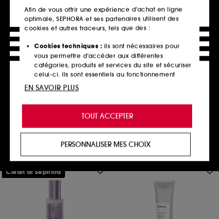
Afin de vous offrir une expérience d’achat en ligne
optimale, SEPHORA et ses partenaires utilisent des
cookies et autres traceurs, tels que des :
Cookies techniques :
ils sont nécessaires pour
DRUNK ELEPHANT
vous permettre d’accéder aux différentes
Protini™ Polypeptide Cream
catégories, produits et services du site et sécuriser
Crème Visage Aux Polypeptides
celui-ci. Ils sont essentiels au fonctionnement
8934
technique du site et ne peuvent être désactivés.
EN SAVOIR PLUS
64,00€
À partir de
138,00€
/
100ml
Cookies de personnalisation :
ils nous permettent
4 contenances disponibles
de vous offrir une expérience enrichie et
TOUT ACCEPTER
personnalisée en vous recommandant des
produits, des services et des contenus qui
Ajouter au panier
répondent au mieux à vos préférences, et de vous
PERSONNALISER MES CHOIX
proposer des offres promotionnelles adaptées à
votre profil.
Clean at Sephora
Cookies réseaux sociaux et publicité :
ils sont
utilisés pour vous présenter du contenu susceptible
de vous plaire via des publicités, y compris sur des
sites tiers et sur les réseaux sociaux, sur la base
des pages que vous avez consultées, de votre