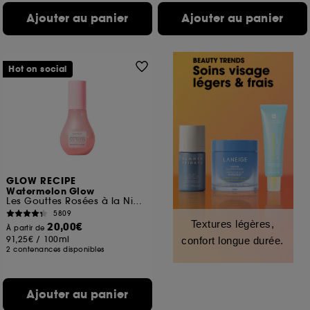
Ajouter au panier
Ajouter au panier
Hot on social
GLOW RECIPE
Watermelon Glow
Les Gouttes Rosées à la Niacinamide Jumbo
5809
Textures légères,
20,00€
À partir de
91,25€
/
100ml
confort longue durée.
2 contenances disponibles
Ajouter au panier