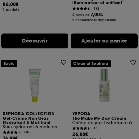
illuminateur et unifiant
86,00€
392
2 produits
7,00€
À partir de
2 contenances disponibles
Découvrir
Ajouter au panier
Exclu
Clean at Sephora
SEPHORA COLLECTION
YEPODA
Gel-Crème Non Gras
The Make My Day Cream
Hydratant & Matifiant
Crème de jour hydratante à la Centella Asiatica
Soin hydratant & matifiant
481
407
26,00€
16,99€