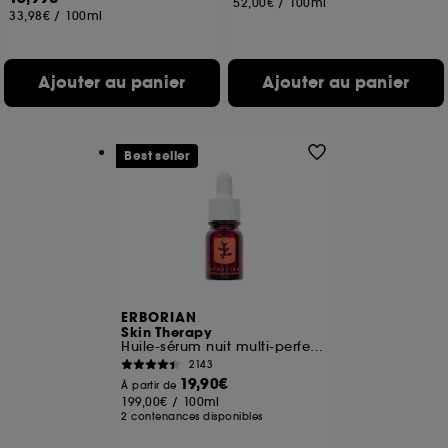
52,00€
/
100ml
33,98€
/
100ml
Ajouter au panier
Ajouter au panier
Best seller
ERBORIAN
Skin Therapy
Huile-sérum nuit multi-perfectrice
2143
19,90€
À partir de
199,00€
/
100ml
2 contenances disponibles