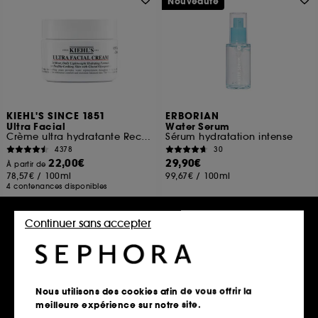
Nouveauté
KIEHL'S SINCE 1851
ERBORIAN
Ultra Facial
Water Serum
Crème ultra hydratante Rechargeable à la texture légère
Sérum hydratation intense
4378
30
22,00€
29,90€
À partir de
78,57€
/
100ml
99,67€
/
100ml
4 contenances disponibles
Continuer sans accepter
Ajouter au panier
Ajouter au panier
Clean at Sephora
Nous utilisons des cookies afin de vous offrir la
meilleure expérience sur notre site.