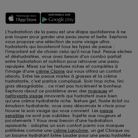
L'hydratation de la peau est une étape quotidienne à ne
pas louper pour garder une peau jeune et belle. Sephora
vous propose une sélection de soins visage ultra-
hydratants qui boosteront tous les types de peaux :
l'important est de choisir celui qu'il nous faut. Peaux sèches
et déshydratées, vous avez besoin d'un combo parfait
entre hydratation et nutrition pour retrouver une peau
repulpée. Misez sur les textures riches et complètes à
l'image d'une
crème Clarins
qui vous offrira un confort
absolu. Entre les peaux mixtes à grasses et la crème
hydratante, c'est parfois compliqué. Soin trop riche, fini
gras désagréable... ce n'est pas forcément le bonheur.
Sephora résout ce problème avec des
masques
et
nettoyants visage
innovants qui hydratent aussi bien
qu'une crème hydratante riche. Texture gel, fluide éclat ou
émulsion hydratante, vous avez désormais le choix pour
trouver le soin visage qui vous convient. Les
peaux
sensibles
ne sont pas oubliées. Sujette aux rougeurs et
picotements ? Vous avez besoin d'une hydratation
apaisante : adoptez un soin confort parmi vos marques
préférées comme une
crème Lancôme
, un gel Clinique ou
un baume hydratant Estée Lauder pour une peau hydratée