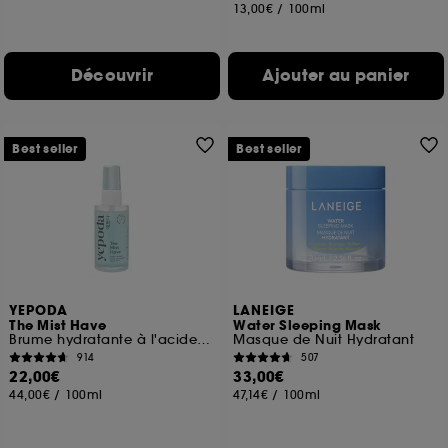
13,00€
/
100ml
Découvrir
Ajouter au panier
Best seller
Best seller
YEPODA
LANEIGE
The Mist Have
Water Sleeping Mask
Brume hydratante à l'acide hyaluronique et à la lavande
Masque de Nuit Hydratant
914
507
22,00€
33,00€
44,00€
/
100ml
47,14€
/
100ml