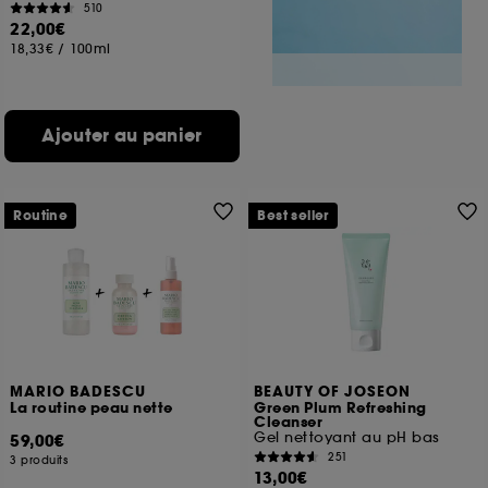
510
22,00€
18,33€
/
100ml
Ajouter au panier
Routine
Best seller
MARIO BADESCU
BEAUTY OF JOSEON
La routine peau nette
Green Plum Refreshing
Cleanser
Gel nettoyant au pH bas
59,00€
251
3 produits
13,00€