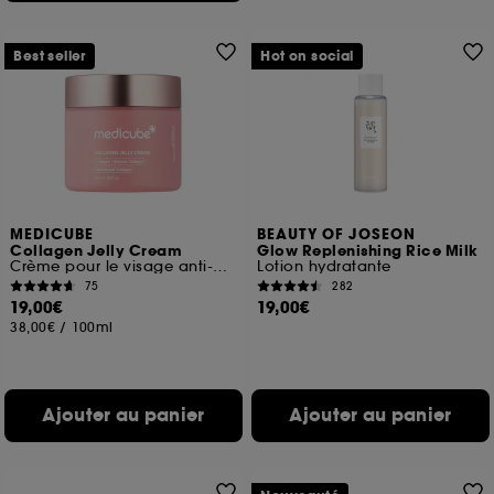
Best seller
Hot on social
MEDICUBE
BEAUTY OF JOSEON
Collagen Jelly Cream
Glow Replenishing Rice Milk
Crème pour le visage anti-âges
Lotion hydratante
75
282
19,00€
19,00€
38,00€
/
100ml
Ajouter au panier
Ajouter au panier