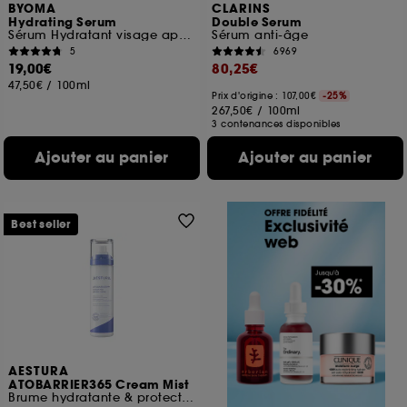
BYOMA
CLARINS
Hydrating Serum
Double Serum
Sérum Hydratant visage apaisant
Sérum anti-âge
5
6969
19,00€
80,25€
47,50€
/
100ml
Prix d'origine : 107,00€
-25%
267,50€
/
100ml
3 contenances disponibles
Ajouter au panier
Ajouter au panier
Best seller
AESTURA
ATOBARRIER365 Cream Mist
Brume hydratante & protectrice barrière cutanée