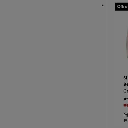
Offre
S
B
9
Pr
19