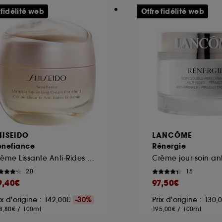
 fidélité web
Offre fidélité web
HISEIDO
LANCÔME
enefiance
Rénergie
Crème Lissante Anti-Rides Enrichie
Crème jour soin an
20
15
9,40€
97,50€
ix d'origine : 142,00€
-30%
Prix d'origine : 130
8,80€
/
100ml
195,00€
/
100ml