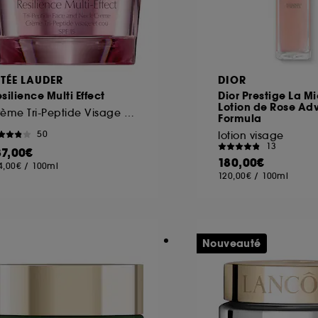
STÉE LAUDER
DIOR
silience Multi Effect
Dior Prestige La Mi
Lotion de Rose A
Crème Tri-Peptide Visage et Cou SPF 15
Formula
50
lotion visage
13
87,00€
180,00€
4,00€
/
100ml
120,00€
/
100ml
Nouveauté