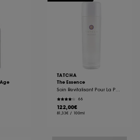
ous pouvez personnaliser vos choix concernant
cepter". Sephora pourra associer les
 personnelles collectées ou générées lors
ccepter". Voous pouvez à tout moment choisir
uez
ici
.
TATCHA
 Age
The Essence
Soin Revitalisant Pour La Peau
66
122,00€
81,33€
/
100ml