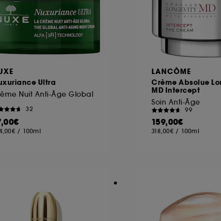
UXE
LANCÔME
uxuriance Ultra
Crème Absolue Lo
MD Intercept
ème Nuit Anti-Âge Global
Soin Anti-Âge
32
99
7,00€
159,00€
4,00€
/
100ml
318,00€
/
100ml