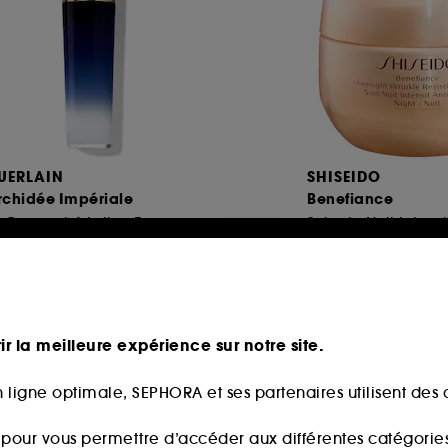
UERLAIN
SHISEIDO
rchidée Impériale
Benefiance
 Concentré Lotion Essence
49
23
99,00€
148,00€
2,14€
/
100ml
296,00€
/
100ml
ir la meilleure expérience sur notre site.
 ligne optimale, SEPHORA et ses partenaires utilisent des c
s pour vous permettre d’accéder aux différentes catégories, 