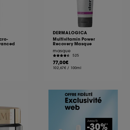
DERMALOGICA
cro-
Multivitamin Power
dvanced
Recovery Masque
masque
525
77,00€
102,67€
/
100ml