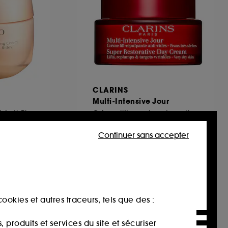
CLARINS
Multi-Intensive Jour
Soin de Nuit Intensif Anti-Rides
Crème lift-repulpante anti-rides
Peaux Très Sèches
38
Continuer sans accepter
132,00€
264,00€
/
100ml
ookies et autres traceurs, tels que des :
produits et services du site et sécuriser