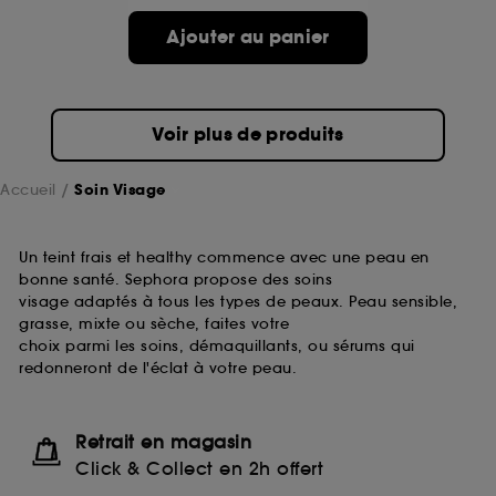
passe.
Ajouter au panier
A l'exception des cookies techniques, le dépôt et la
lecture de ces traceurs requiert votre accord. Vous
pouvez personnaliser vos choix concernant le dépôt
Voir plus de produits
de ces cookies grâce au bouton "personnaliser mes
choix" ci-dessous ou décider de "tout accepter".
Sephora pourra associer les informations de
Accueil
Soin Visage
navigation collectées par ces Cookies, pour les
finalités acceptées, avec les données personnelles
collectées ou générées lors de votre activité en ligne
Un teint frais et healthy commence avec une peau en
ou en magasin. Pour refuser tous les cookies, cliques
bonne santé. Sephora propose des soins
sur "continuer sans accepter". Voous pouvez à tout
visage adaptés à tous les types de peaux. Peau sensible,
moment choisir de retirer votrte consentement. Si vous
grasse, mixte ou sèche, faites votre
souhaitez obtenir plus d'information sur les cookies
choix parmi les soins, démaquillants, ou sérums qui
utilisés,
cliquez
ici
.
redonneront de l'éclat à votre peau.
Retrait en magasin
Click & Collect en 2h offert