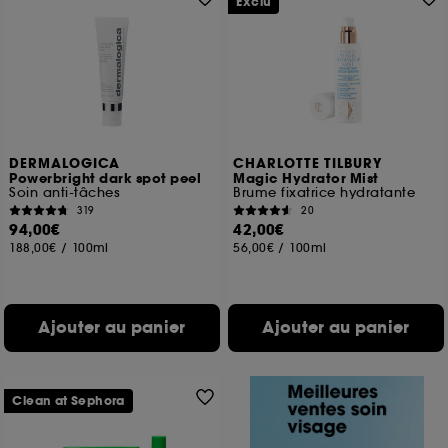
Exclu
DERMALOGICA
CHARLOTTE TILBURY
Powerbright dark spot peel
Magic Hydrator Mist
Soin anti-tâches
Brume fixatrice hydratante
319
20
94,00€
42,00€
188,00€
/
100ml
56,00€
/
100ml
Ajouter au panier
Ajouter au panier
Clean at Sephora