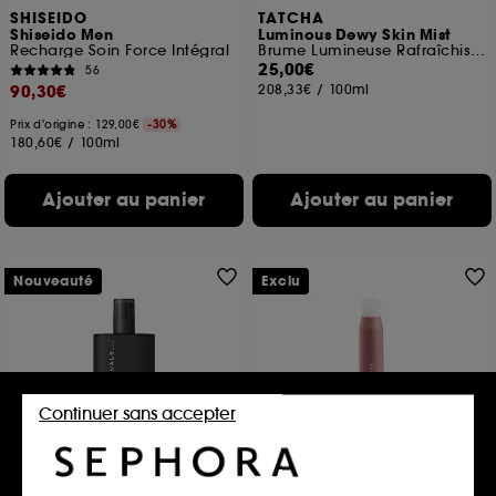
SHISEIDO
TATCHA
Shiseido Men
Luminous Dewy Skin Mist
Recharge Soin Force Intégral
Brume Lumineuse Rafraîchissante
25,00€
56
90,30€
208,33€
/
100ml
Prix d'origine : 129,00€
-30%
180,60€
/
100ml
Ajouter au panier
Ajouter au panier
Nouveauté
Exclu
Continuer sans accepter
RITUALS
RARE BEAUTY
Rituals Homme
Find Comfort Roll-on
apaisant aux huiles
Baume Apaisant Après-Rasage