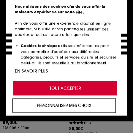
essentielles
25,00€
Nous utilisons des cookies afin de vous offrir la
738
25,00€
/
100ml
meilleure expérience sur notre site.
24,00€
480,00€
/
100ml
Afin de vous offrir une expérience d’achat en ligne
optimale, SEPHORA et ses partenaires utilisent des
cookies et autres traceurs, tels que des :
Ajouter au panier
Ajouter au panier
Cookies techniques :
ils sont nécessaires pour
vous permettre d’accéder aux différentes
catégories, produits et services du site et sécuriser
celui-ci. Ils sont essentiels au fonctionnement
technique du site et ne peuvent être désactivés.
EN SAVOIR PLUS
Cookies de personnalisation :
ils nous permettent
de vous offrir une expérience enrichie et
TOUT ACCEPTER
personnalisée en vous recommandant des
produits, des services et des contenus qui
répondent au mieux à vos préférences, et de vous
PERSONNALISER MES CHOIX
proposer des offres promotionnelles adaptées à
INSTITUT ESTHEDERM
CHANEL
Excellage NT
votre profil.
HYDRA BEAUTY
Recharge Crème
Micro Crème Yeux Hydratant Illuminateur
89,00€
4
Cookies réseaux sociaux et publicité :
ils sont
178,00€
/
100ml
89,00€
utilisés pour vous présenter du contenu susceptible