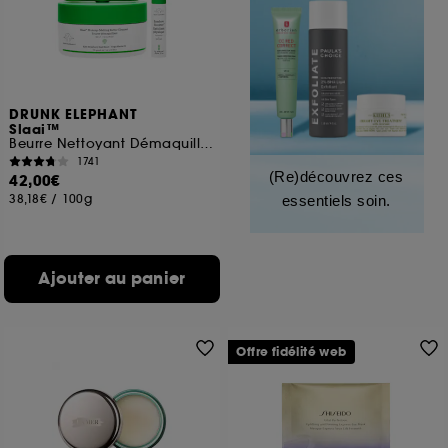
DRUNK ELEPHANT
Slaai™
Beurre Nettoyant Démaquillant
1741
(Re)découvrez ces
42,00€
38,18€
/
100g
essentiels soin.
Ajouter au panier
Offre fidélité web