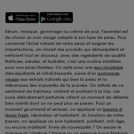
Sérum, masque, gommage ou crème de jour, l'essentiel est
de choisir un soin visage adapté à son type de peau. Pour
conserver l'éclat naturel de notre peau et soigner les
imperfections, on choisit des produits qui démaquillent et
nettoient tout en douceur, avec des ingrédients de qualité.
Nettoyer, exfolier, et hydrater, c'est une routine infaillible
pour une peau flawless. On opte pour une
eau micellaire
démaquillante et rafraîchissante, suivie d'un
gommage
visage
aux extraits naturels qui lisse la peau et la
débarrasse des impuretés de la journée. On raffole de ce
sentiment de fraîcheur, vivifiant et purifiant à la fois. Les
soins délicatement parfumés offrent un moment de détente
bien mérité dont on ne peut plus se passer. Pour un
moment gourmand et sensuel, on applique un
baume à
lèvres Fresh
, réparateur et hydratant. En fonction de notre
besoin, on applique un soin hydratant, purifiant, anti-âge,
ou encore matifiant. Envie de nouveautés ? On essaie le
masque au charbon Clinique
ou un
masque boue Sephora