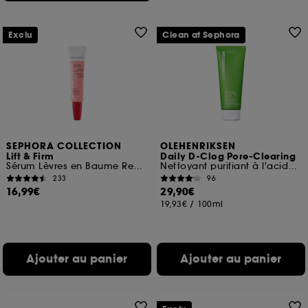
Exclu
Clean at Sephora
SEPHORA COLLECTION
OLEHENRIKSEN
Lift & Firm
Daily D-Clog Pore-Clearing
Sérum Lèvres en Baume Repulpant
Nettoyant purifiant à l'acide salicylique
233
96
16,99€
29,90€
19,93€
/
100ml
Ajouter au panier
Ajouter au panier