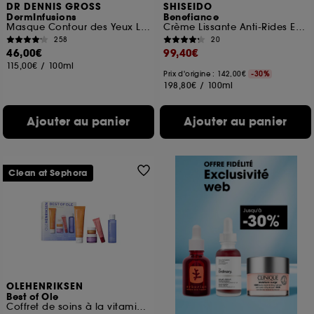
DR DENNIS GROSS
SHISEIDO
DermInfusions
Benefiance
Masque Contour des Yeux Liftant + Régénérant
Crème Lissante Anti-Rides Enrichie
258
20
46,00€
99,40€
115,00€
/
100ml
Prix d'origine : 142,00€
-30%
198,80€
/
100ml
Ajouter au panier
Ajouter au panier
Clean at Sephora
OLEHENRIKSEN
Best of Ole
Coffret de soins à la vitamine C et aux peptides