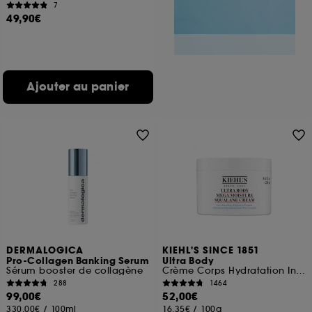
7
49,90€
Ajouter au panier
DERMALOGICA
KIEHL'S SINCE 1851
Pro-Collagen Banking Serum
Ultra Body
Sérum booster de collagène
Crème Corps Hydratation Intense au Squalane
288
1464
99,00€
52,00€
330,00€
/
100ml
16,35€
/
100g