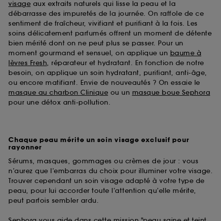
visage
aux extraits naturels qui lisse la peau et la
débarrasse des impuretés de la journée. On raffole de ce
sentiment de fraîcheur, vivifiant et purifiant à la fois. Les
soins délicatement parfumés offrent un moment de détente
bien mérité dont on ne peut plus se passer. Pour un
moment gourmand et sensuel, on applique un
baume à
lèvres Fresh
, réparateur et hydratant. En fonction de notre
besoin, on applique un soin hydratant, purifiant, anti-âge,
ou encore matifiant. Envie de nouveautés ? On essaie le
masque au charbon Clinique
ou un
masque boue Sephora
pour une détox anti-pollution.
Chaque peau mérite un soin visage exclusif pour
rayonner
Sérums, masques, gommages ou crèmes de jour : vous
n’aurez que l’embarras du choix pour illuminer votre visage.
Trouver cependant un soin visage adapté à votre type de
peau, pour lui accorder toute l’attention qu’elle mérite,
peut parfois sembler ardu.
Sephora vous aide dans cette mission "peau saine et teint