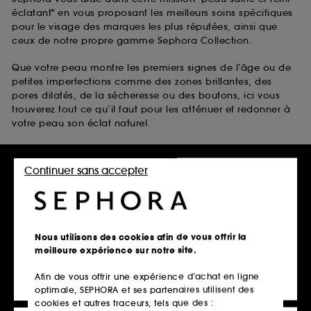
éclatant" en vous proposant les meilleurs soins spécifiques
pour le visage des marques les plus réputées, ainsi que
ceux de notre propre gamme Sephora Collection.
Que votre peau montre les premiers signes de l’âge ou de
petites imperfections comme des zones brillantes, des
pores dilatés, de la sécheresse ou des boutons, ici vous
trouverez tout ce qu’il faut pour les atténuer et redonner à
votre peau son éclat naturel.
Laissez-vous inspirer par :
Continuer sans accepter
les soins anti-taches visage anti-âge de Clarins
les soins pour peaux grasses de The Inkey List
les soins pour peaux sèches de belif
les soins pour peaux à tendance acnéique de Fenty Skin
Nous utilisons des cookies afin de vous offrir la
Disponibles avec bien d’autres soins pour la peau du
meilleure expérience sur notre site.
visage dans notre vitrine en ligne scintillante.
Afin de vous offrir une expérience d’achat en ligne
optimale, SEPHORA et ses partenaires utilisent des
cookies et autres traceurs, tels que des :