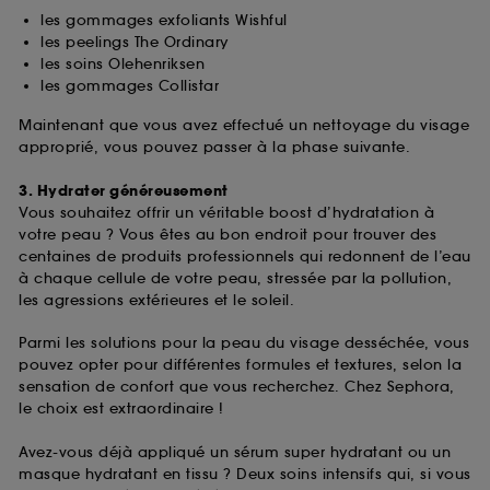
fréquentation et de navigation sur notre site afin
les gommages exfoliants Wishful
d’en améliorer la performance.
les peelings The Ordinary
les soins Olehenriksen
Cookies de sécurisation des paiements en ligne :
les gommages Collistar
ils nous permettent de lutter notamment contre les
fraudes aux moyens de paiement et les
Maintenant que vous avez effectué un nettoyage du visage
usurpations d’identité.
approprié, vous pouvez passer à la phase suivante.
Cookies fonctionnels :
il s’agit de cookies
3. Hydrater généreusement
permettant l’affichage et/ou la fourniture de
Vous souhaitez offrir un véritable boost d’hydratation à
certaines fonctionnalités du site, tel que les
votre peau ? Vous êtes au bon endroit pour trouver des
cookies d’authentification qui sont utilisés afin de
centaines de produits professionnels qui redonnent de l’eau
vous faire bénéficier de l’authentification
à chaque cellule de votre peau, stressée par la pollution,
prolongée vous permettant d’accéder à votre
les agressions extérieures et le soleil.
compte lors de votre prochaine visite sur le site
sans saisir à nouveau votre identifiant et mot de
Parmi les solutions pour la peau du visage desséchée, vous
passe.
pouvez opter pour différentes formules et textures, selon la
sensation de confort que vous recherchez. Chez Sephora,
le choix est extraordinaire !
A l'exception des cookies techniques, le dépôt et la
lecture de ces traceurs requiert votre accord. Vous
Avez-vous déjà appliqué un sérum super hydratant ou un
pouvez personnaliser vos choix concernant le dépôt
masque hydratant en tissu ? Deux soins intensifs qui, si vous