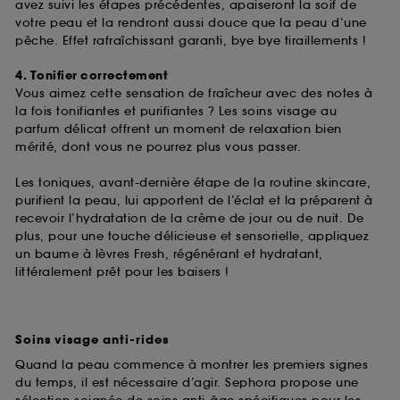
de ces cookies grâce au bouton "personnaliser mes
avez suivi les étapes précédentes, apaiseront la soif de
choix" ci-dessous ou décider de "tout accepter".
votre peau et la rendront aussi douce que la peau d’une
Sephora pourra associer les informations de
pêche. Effet rafraîchissant garanti, bye bye tiraillements !
navigation collectées par ces Cookies, pour les
finalités acceptées, avec les données personnelles
4. Tonifier correctement
collectées ou générées lors de votre activité en ligne
Vous aimez cette sensation de fraîcheur avec des notes à
ou en magasin. Pour refuser tous les cookies, cliques
la fois tonifiantes et purifiantes ? Les soins visage au
sur "continuer sans accepter". Voous pouvez à tout
parfum délicat offrent un moment de relaxation bien
moment choisir de retirer votrte consentement. Si vous
mérité, dont vous ne pourrez plus vous passer.
souhaitez obtenir plus d'information sur les cookies
utilisés,
cliquez
ici
.
Les toniques, avant-dernière étape de la routine skincare,
purifient la peau, lui apportent de l’éclat et la préparent à
recevoir l’hydratation de la crème de jour ou de nuit. De
plus, pour une touche délicieuse et sensorielle, appliquez
un baume à lèvres Fresh, régénérant et hydratant,
littéralement prêt pour les baisers !
Soins visage anti-rides
Quand la peau commence à montrer les premiers signes
du temps, il est nécessaire d’agir. Sephora propose une