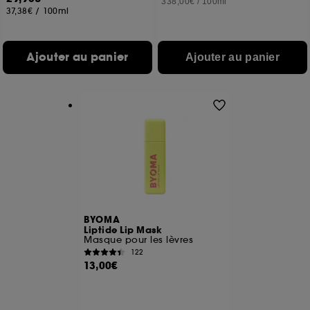
338,00€
/
100ml
de vous plaire via des publicités, y compris sur des
37,38€
/
100ml
sites tiers et sur les réseaux sociaux, sur la base
des pages que vous avez consultées, de votre
navigation, et de l'historique de vos interactions.
Ajouter au panier
Ajouter au panier
Cookies de mesure d’audience :
ils nous
permettent de réaliser des statistiques de
fréquentation et de navigation sur notre site afin
d’en améliorer la performance.
Cookies de sécurisation des paiements en ligne :
ils nous permettent de lutter notamment contre les
fraudes aux moyens de paiement et les
usurpations d’identité.
Cookies fonctionnels :
il s’agit de cookies
permettant l’affichage et/ou la fourniture de
BYOMA
Liptide Lip Mask
certaines fonctionnalités du site, tel que les
Masque pour les lèvres
cookies d’authentification qui sont utilisés afin de
122
vous faire bénéficier de l’authentification
13,00€
prolongée vous permettant d’accéder à votre
compte lors de votre prochaine visite sur le site
sans saisir à nouveau votre identifiant et mot de