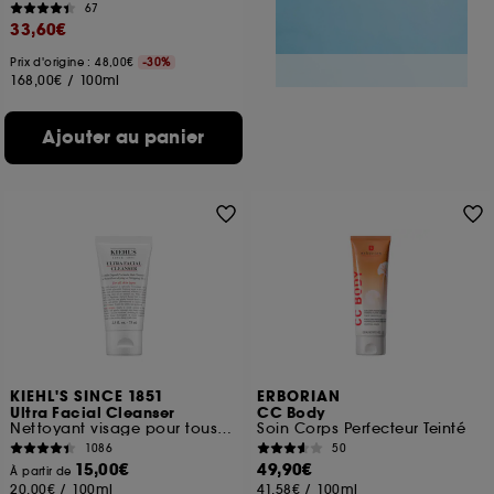
67
33,60€
Prix d'origine : 48,00€
-30%
168,00€
/
100ml
Ajouter au panier
KIEHL'S SINCE 1851
ERBORIAN
Ultra Facial Cleanser
CC Body
Nettoyant visage pour tous types de peaux
Soin Corps Perfecteur Teinté
1086
50
15,00€
49,90€
À partir de
20,00€
/
100ml
41,58€
/
100ml