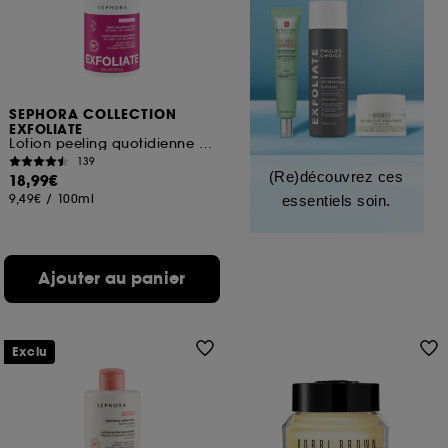
SEPHORA COLLECTION
EXFOLIATE
Lotion peeling quotidienne avec 3% AHA + 2% vitamine C
139
(Re)découvrez ces
18,99€
9,49€
/
100ml
essentiels soin.
Ajouter au panier
Exclu