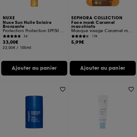
NUXE
SEPHORA COLLECTION
Nuxe Sun Huile Solaire
Face mask Caramel
Bronzante
macchiato
Protection Protection SPF50 visage et corps
Masque visage Caramel macchiato
34
174
33,00€
5,99€
22,00€
/
100ml
Ajouter au panier
Ajouter au panier