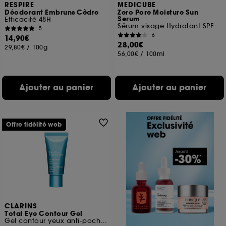
RESPIRE
MEDICUBE
Déodorant Embruns Cèdre
Zero Pore Moisture Sun
Serum
Efficacité 48H
Sérum visage Hydratant SPF50+
5
6
14,90€
28,00€
29,80€
/
100g
56,00€
/
100ml
Ajouter au panier
Ajouter au panier
Offre fidélité web
CLARINS
Total Eye Contour Gel
Gel contour yeux anti-poches anti-cernes