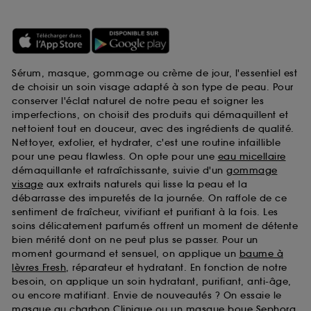
Sérum, masque, gommage ou crème de jour, l'essentiel est
de choisir un soin visage adapté à son type de peau. Pour
conserver l'éclat naturel de notre peau et soigner les
imperfections, on choisit des produits qui démaquillent et
nettoient tout en douceur, avec des ingrédients de qualité.
Nettoyer, exfolier, et hydrater, c'est une routine infaillible
pour une peau flawless. On opte pour une
eau micellaire
démaquillante et rafraîchissante, suivie d'un
gommage
visage
aux extraits naturels qui lisse la peau et la
débarrasse des impuretés de la journée. On raffole de ce
sentiment de fraîcheur, vivifiant et purifiant à la fois. Les
soins délicatement parfumés offrent un moment de détente
bien mérité dont on ne peut plus se passer. Pour un
moment gourmand et sensuel, on applique un
baume à
lèvres Fresh
, réparateur et hydratant. En fonction de notre
besoin, on applique un soin hydratant, purifiant, anti-âge,
ou encore matifiant. Envie de nouveautés ? On essaie le
masque au charbon Clinique
ou un
masque boue Sephora