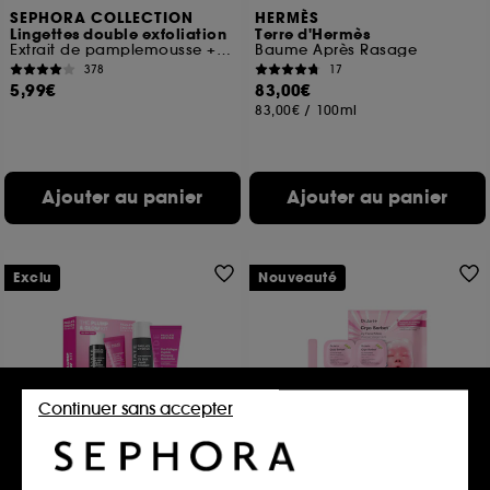
SEPHORA COLLECTION
HERMÈS
Lingettes double exfoliation
Terre d'Hermès
Extrait de pamplemousse + Acides de fruits
Baume Après Rasage
378
17
5,99€
83,00€
83,00€
/
100ml
Ajouter au panier
Ajouter au panier
Exclu
Nouveauté
Continuer sans accepter
PAULA'S CHOICE
DR.JART+
The Plump & Glow Kit
Cryo Rubber™
Duo Eclat et Repulpant
Masque Givré