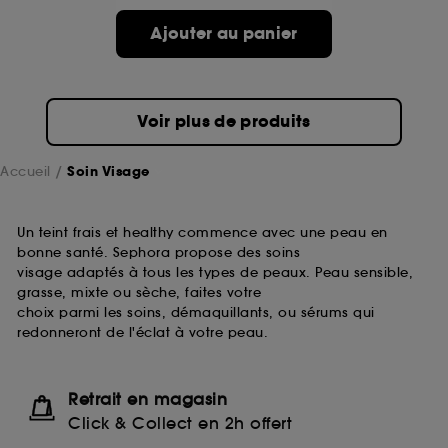
passe.
Ajouter au panier
A l'exception des cookies techniques, le dépôt et la
lecture de ces traceurs requiert votre accord. Vous
pouvez personnaliser vos choix concernant le dépôt
Voir plus de produits
de ces cookies grâce au bouton "personnaliser mes
choix" ci-dessous ou décider de "tout accepter".
Sephora pourra associer les informations de
Accueil
Soin Visage
navigation collectées par ces Cookies, pour les
finalités acceptées, avec les données personnelles
collectées ou générées lors de votre activité en ligne
Un teint frais et healthy commence avec une peau en
ou en magasin. Pour refuser tous les cookies, cliques
bonne santé. Sephora propose des soins
sur "continuer sans accepter". Voous pouvez à tout
visage adaptés à tous les types de peaux. Peau sensible,
moment choisir de retirer votrte consentement. Si vous
grasse, mixte ou sèche, faites votre
souhaitez obtenir plus d'information sur les cookies
choix parmi les soins, démaquillants, ou sérums qui
utilisés,
cliquez
ici
.
redonneront de l'éclat à votre peau.
Retrait en magasin
Click & Collect en 2h offert