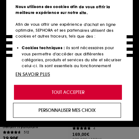
14
161
Nous utilisons des cookies afin de vous offrir la
29,90€
25,00€
meilleure expérience sur notre site.
25,00€
/
100g
Afin de vous offrir une expérience d’achat en ligne
optimale, SEPHORA et ses partenaires utilisent des
cookies et autres traceurs, tels que des :
Ajouter au panier
Ajouter au panier
Cookies techniques :
ils sont nécessaires pour
vous permettre d’accéder aux différentes
catégories, produits et services du site et sécuriser
Exclu web
celui-ci. Ils sont essentiels au fonctionnement
technique du site et ne peuvent être désactivés.
EN SAVOIR PLUS
Cookies de personnalisation :
ils nous permettent
de vous offrir une expérience enrichie et
TOUT ACCEPTER
personnalisée en vous recommandant des
produits, des services et des contenus qui
répondent au mieux à vos préférences, et de vous
PERSONNALISER MES CHOIX
proposer des offres promotionnelles adaptées à
INNISFREE
CHANEL
Sérum Acide Hyaluronique
votre profil.
LE LIFT CREME RICHE
au Thé Vert
Lisse Raffermit
Sérum Hydratant
4
Cookies réseaux sociaux et publicité :
ils sont
512
169,00€
utilisés pour vous présenter du contenu susceptible
29,90€