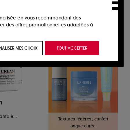
sonnalisée en vous recommandant des
ser des offres promotionnelles adaptées à
 de vous plaire via des publicités, y compris
NALISER MES CHOIX
TOUT ACCEPTER
e navigation, et de l'historique de vos
 de navigation sur notre site afin d’en
 les fraudes aux moyens de paiement et les
51
nctionnalités du site, tel que les cookies
Crème ultra hydratante Rechargeable à la texture légère
Textures légères, confort
us permettant d’accéder à votre compte lors
longue durée.