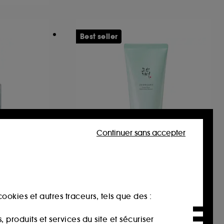
Best seller
Continuer sans accepter
BEAUTY OF JOSEON
Green Plum Refreshing
Cleanser
Brume hydratante à l'acide hyaluronique et à la lavande
Gel nettoyant au pH bas
ookies et autres traceurs, tels que des :
250
13,00€
produits et services du site et sécuriser
13,00€
/
100ml