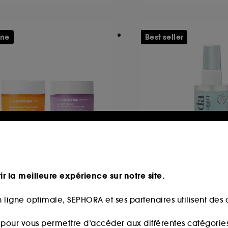
ine
Best seller
LEHENRIKSEN
YEPODA
utine Éclat et Fermeté
The Mist Have
ir la meilleure expérience sur notre site.
 ligne optimale, SEPHORA et ses partenaires utilisent des c
4,00€
898
produits
22,00€
s pour vous permettre d’accéder aux différentes catégories, 
44,00€
/
100ml