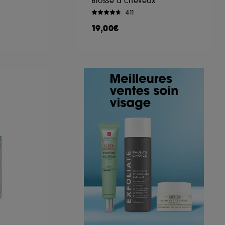
Brosse à cheveux
411
19,00€