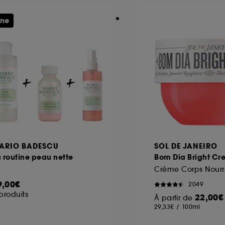
ine
ARIO BADESCU
SOL DE JANEIRO
 routine peau nette
Bom Dia Bright C
9,00€
2049
produits
22,00€
À partir de
29,33€
/
100ml