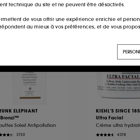
ment technique du site et ne peuvent être désactivés.
ermettent de vous offrir une expérience enrichie et per
i répondent au mieux à vos préférences, et de vous propo
seller
ls sont utilisés pour vous présenter du contenu susceptible
PERSON
aux, sur la base des pages que vous avez consultées, de votr
 permettent de réaliser des statistiques de fréquentation et
n ligne :
ils nous permettent de lutter notamment contre
RUNK ELEPHANT
KIEHL'S SINCE 18
-Bronzi™
Ultra Facial
es permettant l’affichage et/ou la fourniture de certaines fo
uttes Soleil Antipollution
de vous faire bénéficier de l’authentification prolongée vo
3730
4378
saisir à nouveau votre identifiant et mot de passe.