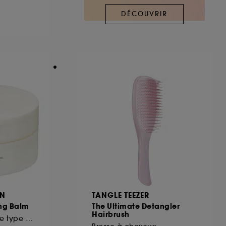
DÉCOUVRIR
ous pouvez personnaliser vos choix concernant
cepter". Sephora pourra associer les
 personnelles collectées ou générées lors
ccepter". Voous pouvez à tout moment choisir
uez
ici
.
ON
TANGLE TEEZER
ng Balm
The Ultimate Detangler
Hairbrush
Huile démaquillante type baume