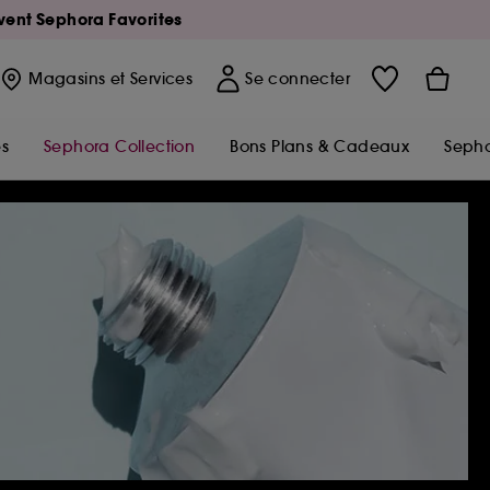
Avent Sephora Favorites
Magasins
et Services
Se connecter
s
Sephora Collection
Bons Plans & Cadeaux
Sepho