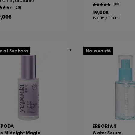
tion hydratante
199
281
19,00€
9,00€
19,00€
/
100ml
n at Sephora
Nouveauté
EPODA
ERBORIAN
he Midnight Magic
Water Serum