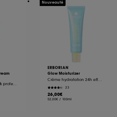
Nouveauté
ERBORIAN
ream
Glow Moisturizer
Crème hydratation 24h effet glass skin
Brume hydratante & protectrice barrière cutanée
23
26,00€
52,00€
/
100ml