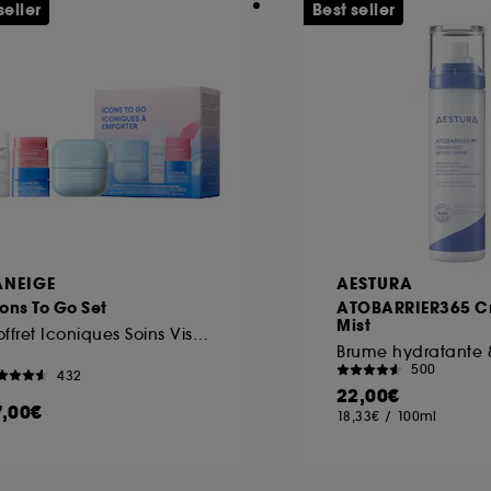
seller
Best seller
ANEIGE
AESTURA
ons To Go Set
ATOBARRIER365 C
Mist
Coffret Iconiques Soins Visage
500
432
22,00€
7,00€
18,33€
/
100ml