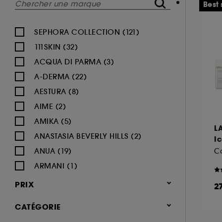
Best 
SEPHORA COLLECTION (121)
111SKIN (32)
ACQUA DI PARMA (3)
A-DERMA (22)
AESTURA (8)
AIME (2)
AMIKA (5)
L
ANASTASIA BEVERLY HILLS (2)
Ic
ANUA (19)
ARMANI (1)
AUGUSTINUS BADER (26)
PRIX
2
AVENE (47)
CATÉGORIE
BALI BODY (5)