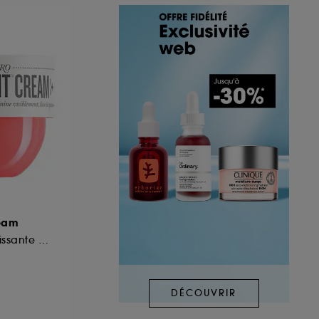
ream
Crème Corps Nourrissante et Exfoliante
DÉCOUVRIR