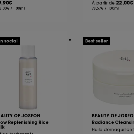
9,90€
22,00€
À partir de
3,00€
/
100ml
78,57€
/
100ml
ôt et la lecture de ces traceurs requiert votre accord. V
rsonnaliser mes choix" ci-dessous ou décider de "tout ac
s Cookies, pour les finalités acceptées, avec les données
n social
Best seller
ur refuser tous les cookies, cliques sur "continuer sans a
tez obtenir plus d'information sur les cookies utilisés,
cliq
EAUTY OF JOSEON
BEAUTY OF JOSE
low Replenishing Rice
Radiance Cleansi
lk