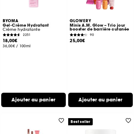
BYOMA
GLOWERY
Gel-Crème Hydratant
Minis A.M. Glow – Trio jour
booster de barrière cutanée
Crème hydratante
2251
90
18,00€
25,00€
36,00€
/
100ml
Ajouter au panier
Ajouter au panier
Best seller