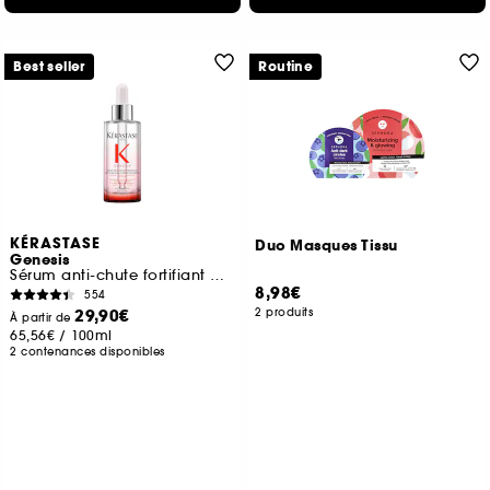
Best seller
Routine
KÉRASTASE
Duo Masques Tissu
Genesis
Sérum anti-chute fortifiant pour cheveux affinés et fragiles
8,98€
554
29,90€
2 produits
À partir de
65,56€
/
100ml
2 contenances disponibles