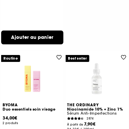
Ajouter au panier
Routine
Best seller
BYOMA
THE ORDINARY
Duo essentiels soin visage
Niacinamide 10% + Zinc 1%
Sérum Anti-Imperfections
34,00€
2874
2 produits
7,90€
À partir de