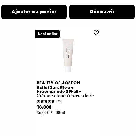
Ajouter au panier
Découvrir
Best seller
BEAUTY OF JOSEON
Relief Sun: Rice +
Niacinamide SPF50+
Crème solaire à base de riz
721
18,00€
36,00€
/
100ml