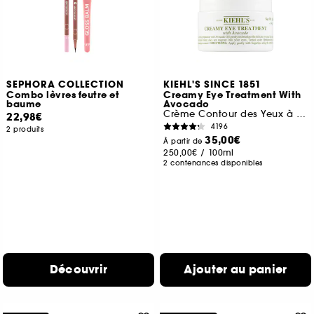
SEPHORA COLLECTION
KIEHL'S SINCE 1851
Combo lèvres feutre et
Creamy Eye Treatment With
baume
Avocado
Crème Contour des Yeux à l’Avocat
22,98€
4196
2 produits
35,00€
À partir de
250,00€
/
100ml
2 contenances disponibles
Découvrir
Ajouter au panier