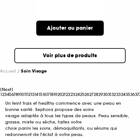
Ajouter au panier
Voir plus de produits
Accueil
Soin Visage
[
Next
]
1
2
3
4
5
6
7
8
9
10
11
12
13
14
15
16
17
18
19
20
21
22
23
24
25
26
27
28
29
30
31
32
33
34
35
36
37
Un teint frais et healthy commence avec une peau en
bonne santé. Sephora propose des soins
visage adaptés à tous les types de peaux. Peau sensible,
grasse, mixte ou sèche, faites votre
choix parmi les soins, démaquillants, ou sérums qui
redonneront de l'éclat à votre peau.