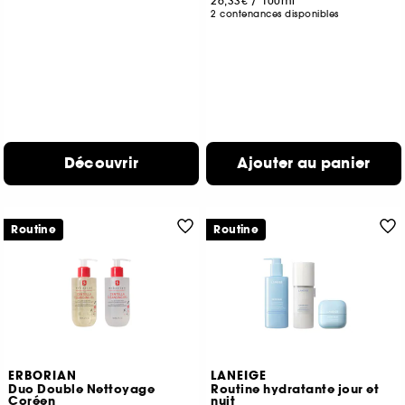
26,33€
/
100ml
2 contenances disponibles
Découvrir
Ajouter au panier
Routine
Routine
ERBORIAN
LANEIGE
Duo Double Nettoyage
Routine hydratante jour et
Coréen
nuit