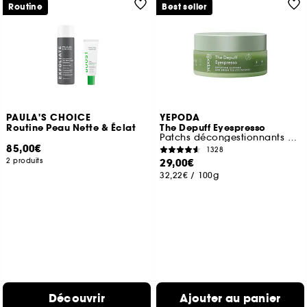
Routine
Best seller
PAULA'S CHOICE
YEPODA
Routine Peau Nette & Éclat
The Depuff Eyespresso
Patchs décongestionnants à la caféine et au thé vert
85,00€
1328
2 produits
29,00€
32,22€
/
100g
Découvrir
Ajouter au panier