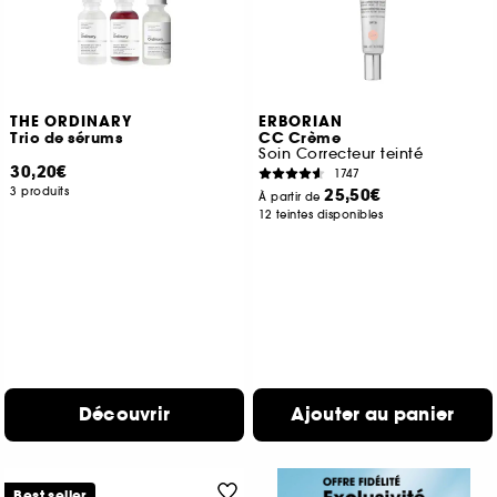
THE ORDINARY
ERBORIAN
Trio de sérums
CC Crème
Soin Correcteur teinté
30,20€
1747
3 produits
25,50€
À partir de
12 teintes disponibles
Découvrir
Ajouter au panier
Best seller