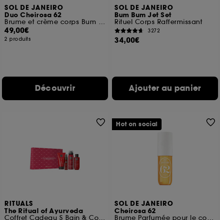
SOL DE JANEIRO
SOL DE JANEIRO
Duo Cheirosa 62
Bum Bum Jet Set
Brume et crème corps Bum Bum
Rituel Corps Raffermissant
49,00€
3272
34,00€
2 produits
Découvrir
Ajouter au panier
Hot on social
RITUALS
SOL DE JANEIRO
The Ritual of Ayurveda
Cheirosa 62
Coffret Cadeau S Bain & Corps
Brume Parfumée pour le corps et les cheveux