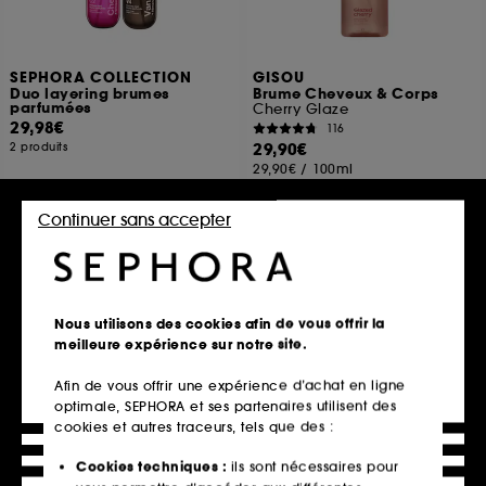
SEPHORA COLLECTION
GISOU
Duo layering brumes
Brume Cheveux & Corps
parfumées
Cherry Glaze
29,98€
116
29,90€
2 produits
29,90€
/
100ml
Continuer sans accepter
Découvrir
Ajouter au panier
Nous utilisons des cookies afin de vous offrir la
Best seller
Best seller
meilleure expérience sur notre site.
Afin de vous offrir une expérience d’achat en ligne
optimale, SEPHORA et ses partenaires utilisent des
cookies et autres traceurs, tels que des :
Cookies techniques :
ils sont nécessaires pour