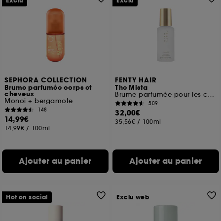
Exclu
Exclu
SEPHORA COLLECTION
FENTY HAIR
Brume parfumée corps et
The Mista
cheveux
Brume parfumée pour les cheveux et le corps
Monoi + bergamote
509
148
32,00€
14,99€
35,56€
/
100ml
14,99€
/
100ml
Ajouter au panier
Ajouter au panier
Hot on social
Exclu web