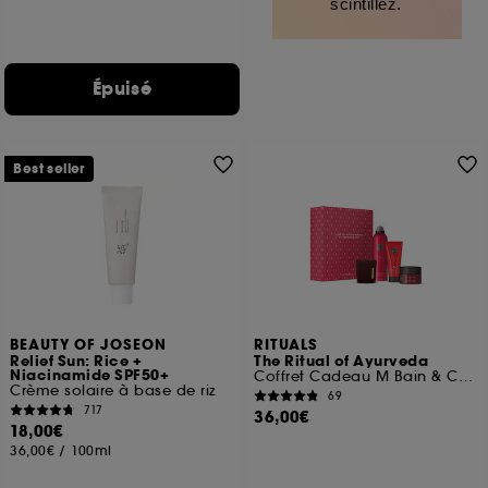
scintillez.
Épuisé
Best seller
BEAUTY OF JOSEON
RITUALS
Relief Sun: Rice +
The Ritual of Ayurveda
Niacinamide SPF50+
Coffret Cadeau M Bain & Corps
Crème solaire à base de riz
69
717
36,00€
18,00€
36,00€
/
100ml