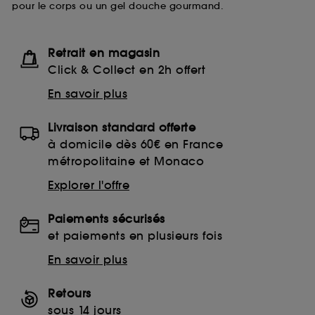
pour le corps ou un gel douche gourmand.
navigation collectées par ces Cookies, pour les
finalités acceptées, avec les données personnelles
collectées ou générées lors de votre activité en ligne
ou en magasin. Pour refuser tous les cookies, cliques
Retrait en magasin
sur "continuer sans accepter". Voous pouvez à tout
Click & Collect en 2h offert
moment choisir de retirer votrte consentement. Si vous
souhaitez obtenir plus d'information sur les cookies
En savoir plus
utilisés,
cliquez
ici
.
Livraison standard offerte
à domicile dès 60€ en France
métropolitaine et Monaco
Explorer l'offre
Paiements sécurisés
et paiements en plusieurs fois
En savoir plus
Retours
sous 14 jours