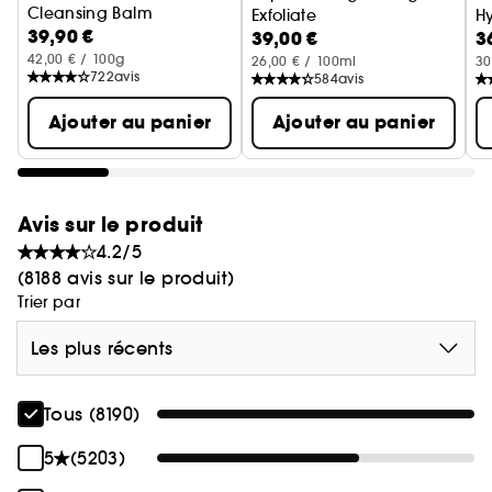
Cleansing Balm
Exfoliate
Hy
39,90 €
Baume Nettoyant Démaquillant
39,00 €
3
Papaya + Vitamin C
B
42,00 € / 100g
26,00 € / 100ml
30
722
avis
584
avis
Ajouter au panier
Ajouter au panier
Avis sur le produit
4.2/5
(8188 avis sur le produit)
Trier par
Les plus récents
Tous (8190)
5
(5203)