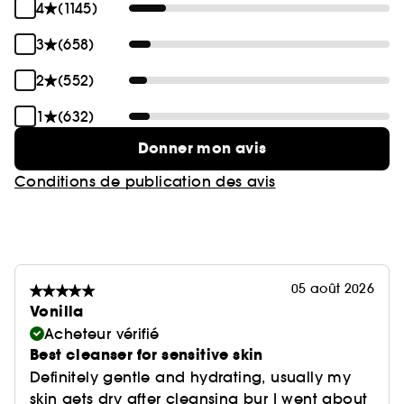
4
(1145)
3
(658)
2
(552)
1
(632)
Donner mon avis
Conditions de publication des avis
05 août 2026
Vonilla
Acheteur vérifié
Best cleanser for sensitive skin
Definitely gentle and hydrating, usually my
skin gets dry after cleansing bur I went about