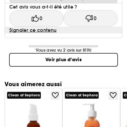
Cet avis vous a-t-il été utile ?
0
0
Signaler ce contenu
Vous avez vu 2 avis sur 8190
Voir plus d'avis
Vous aimerez aussi
Clean at Sephora
Clean at Sephora
C