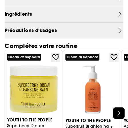
déloger les impuretés jusque dans les pores et
animale.
équilibrer le pH sans assécher la peau – Le tout
en 30 secondes.
Ingrédients
Précautions d'usages
Complétez votre routine
Clean at Sephora
Clean at Sephora
C
Ignorer le carrousel produits
YOUTH TO THE PEOPLE
YOUTH TO THE PEOPLE
Y
Superberry Dream
Superfruit Brightening +
A