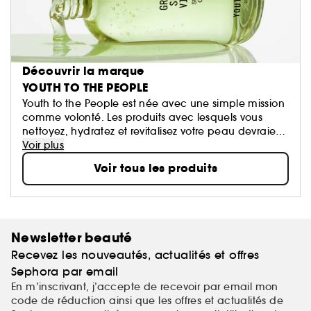
Découvrir la marque
YOUTH TO THE PEOPLE
Youth to the People est née avec une simple mission
comme volonté. Les produits avec lesquels vous
nettoyez, hydratez et revitalisez votre peau devraient
être aussi naturels et riches que ceux présents dans
Voir plus
votre corps. La marque combine science
Voir tous les produits
et aliments, formulations précises et personnalisées.
Newsletter beauté
Recevez les nouveautés, actualités et offres
Sephora par email
En m’inscrivant, j’accepte de recevoir par email mon
code de réduction ainsi que les offres et actualités de