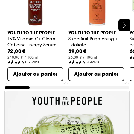
Ignorer le carrousel produits
YOUTH TO THE PEOPLE
YOUTH TO THE PEOPLE
Y
15% Vitamin C+ Clean
Superfruit Brightening +
S
Caffeine Energy Serum
Exfoliate
co
72,00 €
39,00 €
6
Sérum énergisant à la caféine
Papaya + Vitamin C
240,00 € / 100ml
26,00 € / 100ml
1575
avis
584
avis
Ajouter au panier
Ajouter au panier