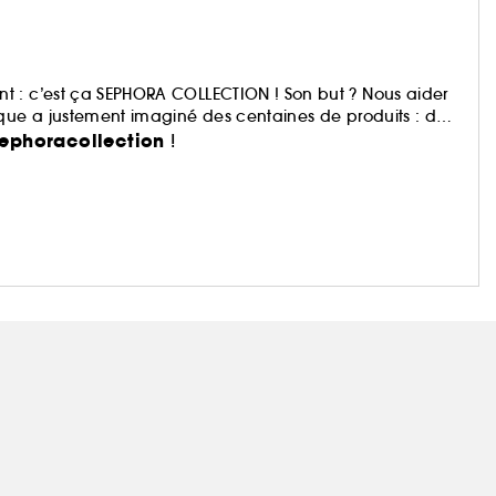
t : c’est ça SEPHORA COLLECTION ! Son but ? Nous aider
rque a justement imaginé des centaines de produits : du
, du bain aux compléments alimentaires,… Avec pour
ephoracollection
!
te.