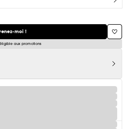
venez-moi !
éligible aux promotions