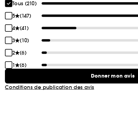
Tous (210)
5
(147)
4
(41)
3
(10)
2
(6)
1
(6)
Donner mon avis
Conditions de publication des avis