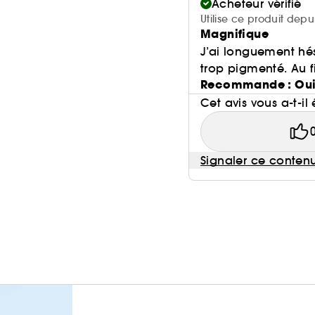
Acheteur vérifié
Utilise ce produit depu
Magnifique
J’ai longuement hés
trop pigmenté. Au fina
Recommande : Ou
Cet avis vous a-t-il 
Signaler ce conten