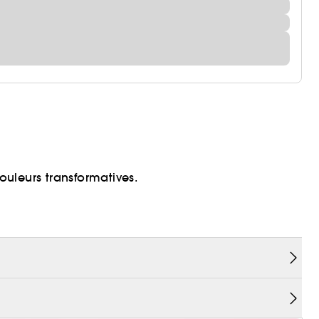
couleurs transformatives.
après application.
'hydratation
nsformatives
et lèvres qui se transforme au contact de la peau.