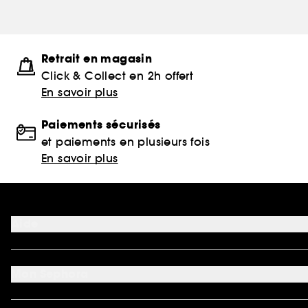
Retrait en magasin
Click & Collect en 2h offert
En savoir plus
Paiements sécurisés
et paiements en plusieurs fois
En savoir plus
Aide
FAQ
Moyens de paiement acceptés
Mon Sephora
Nous contacter
Conditions de livraison
Mon compte
Retourner un produit