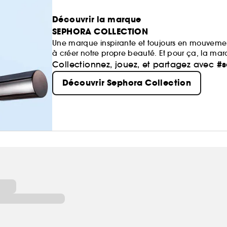
Découvrir la marque
SEPHORA COLLECTION
Une marque inspirante et toujours en mouvemen
à créer notre propre beauté. Et pour ça, la ma
maquillage aux soins, du capillaire au parfum
#s
Collectionnez, jouez, et partagez avec
mission de démocratiser une beauté performan
Découvrir Sephora Collection