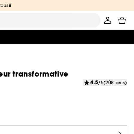
vous🧳
leur transformative
4.5
/5
(208 avis)