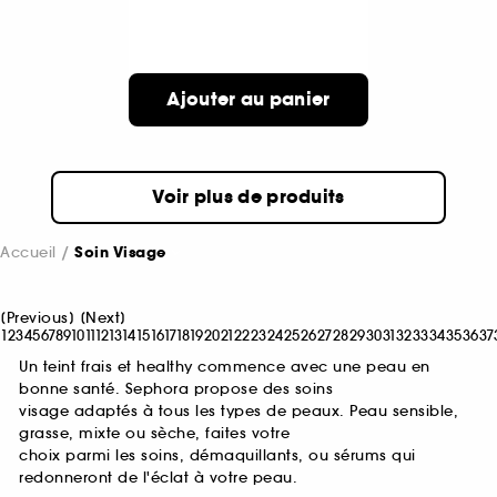
Ajouter au panier
Voir plus de produits
Accueil
Soin Visage
[
Previous
]
[
Next
]
1
2
3
4
5
6
7
8
9
10
11
12
13
14
15
16
17
18
19
20
21
22
23
24
25
26
27
28
29
30
31
32
33
34
35
36
37
Un teint frais et healthy commence avec une peau en
bonne santé. Sephora propose des soins
visage adaptés à tous les types de peaux. Peau sensible,
grasse, mixte ou sèche, faites votre
choix parmi les soins, démaquillants, ou sérums qui
redonneront de l'éclat à votre peau.