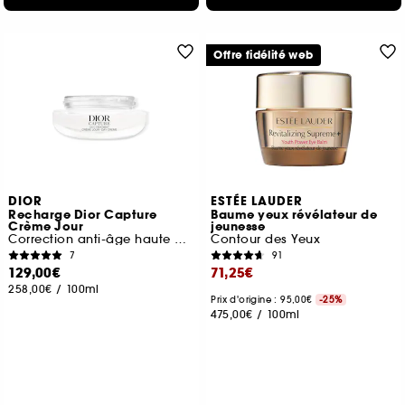
Offre fidélité web
DIOR
ESTÉE LAUDER
Recharge Dior Capture
Baume yeux révélateur de
Crème Jour
jeunesse
Correction anti-âge haute performance
Contour des Yeux
7
91
129,00€
71,25€
258,00€
/
100ml
Prix d'origine : 95,00€
-25%
475,00€
/
100ml