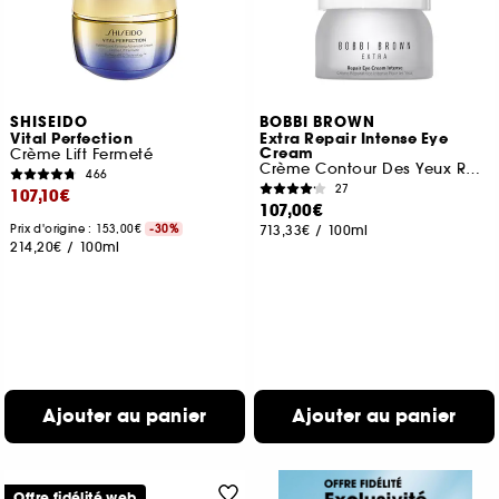
SHISEIDO
BOBBI BROWN
Vital Perfection
Extra Repair Intense Eye
Cream
Crème Lift Fermeté
Crème Contour Des Yeux Réparation Intense
466
27
107,10€
107,00€
Prix d'origine : 153,00€
-30%
713,33€
/
100ml
214,20€
/
100ml
Ajouter au panier
Ajouter au panier
Offre fidélité web