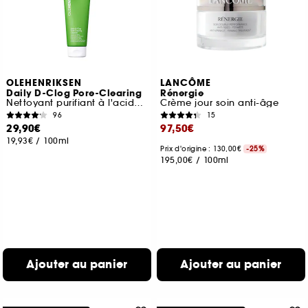
OLEHENRIKSEN
LANCÔME
Daily D-Clog Pore-Clearing
Rénergie
Nettoyant purifiant à l'acide salicylique
Crème jour soin anti-âge
96
15
29,90€
97,50€
19,93€
/
100ml
Prix d'origine : 130,00€
-25%
195,00€
/
100ml
Ajouter au panier
Ajouter au panier