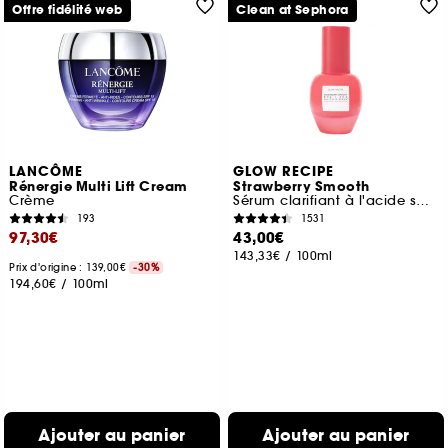
Offre fidélité web
Clean at Sephora
LANCÔME
GLOW RECIPE
Rénergie Multi Lift Cream
Strawberry Smooth
Crème
Sérum clarifiant à l'acide salicylique, aux AHA et BHA
193
1531
97,30€
43,00€
143,33€
/
100ml
Prix d'origine : 139,00€
-30%
194,60€
/
100ml
Ajouter au panier
Ajouter au panier