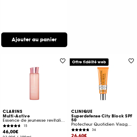
Ajouter au panier
Offre fidélité web
CLARINS
CLINIQUE
Multi-Active
Superdefense City Block SPF
50
Essence de jeunesse revitalisante
Protecteur Quotidien Visage Énergisant SPF 50
15
36
46,00€
26,60€