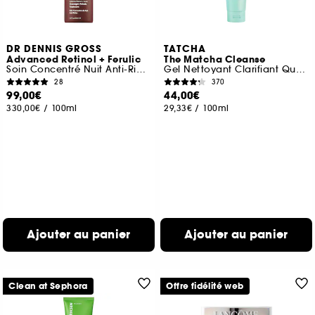
DR DENNIS GROSS
TATCHA
Advanced Retinol + Ferulic
The Matcha Cleanse
Soin Concentré Nuit Anti-Rides
Gel Nettoyant Clarifiant Quotidien
28
370
99,00€
44,00€
330,00€
/
100ml
29,33€
/
100ml
Ajouter au panier
Ajouter au panier
Clean at Sephora
Offre fidélité web