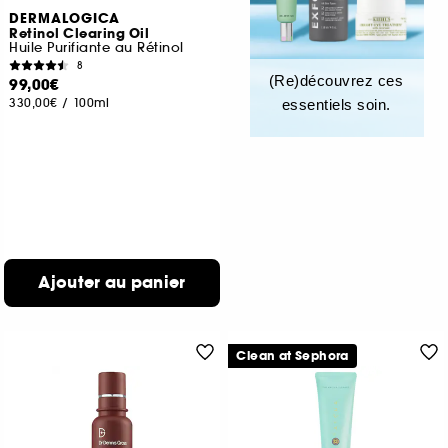
DERMALOGICA
Retinol Clearing Oil
Huile Purifiante au Rétinol
8
(Re)découvrez ces
99,00€
330,00€
/
100ml
essentiels soin.
Ajouter au panier
Clean at Sephora