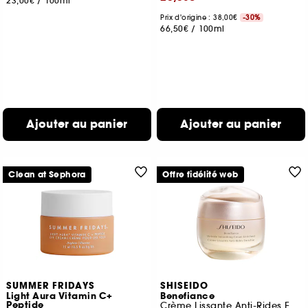
23,00€
/
100ml
Prix d'origine : 38,00€
-30%
66,50€
/
100ml
Ajouter au panier
Ajouter au panier
Clean at Sephora
Offre fidélité web
SUMMER FRIDAYS
SHISEIDO
Light Aura Vitamin C+
Benefiance
Peptide
Crème Lissante Anti-Rides Enrichie