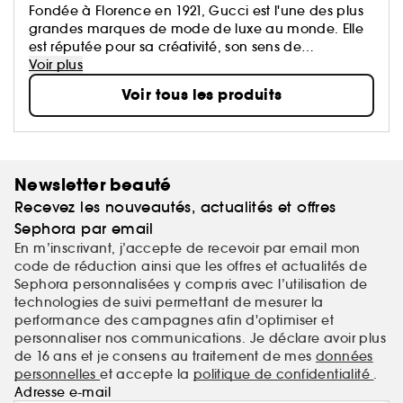
Fondée à Florence en 1921, Gucci est l'une des plus
grandes marques de mode de luxe au monde. Elle
est réputée pour sa créativité, son sens de
l’innovation et son savoir-faire artisanal italien. Gucci
Voir plus
est membre du groupe Kering, leader mondial dans
Voir tous les produits
le domaine du prêt-à-porter et des accessoires, qui
possède un large portefolio de grandes marques du
luxe, du sport et art de vivre.
Newsletter beauté
Recevez les nouveautés, actualités et offres
Sephora par email
En m’inscrivant, j’accepte de recevoir par email mon
code de réduction ainsi que les offres et actualités de
Sephora personnalisées y compris avec l’utilisation de
technologies de suivi permettant de mesurer la
performance des campagnes afin d'optimiser et
personnaliser nos communications. Je déclare avoir plus
de 16 ans et je consens au traitement de mes
données
personnelles
et accepte la
politique de confidentialité
.
Adresse e-mail