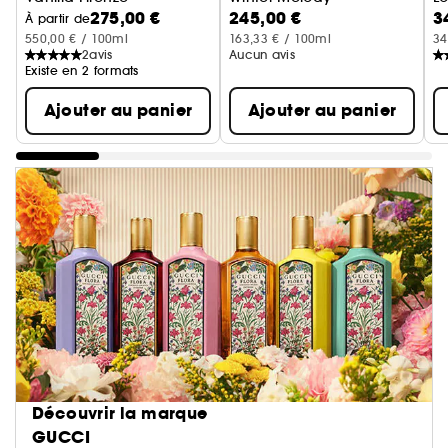
275,00 €
245,00 €
3
Eau de Parfum
Eau parfumée
À partir de
550,00 € / 100ml
163,33 € / 100ml
34
2
avis
Aucun avis
Existe en 2 formats
Ajouter au panier
Ajouter au panier
Découvrir la marque
GUCCI