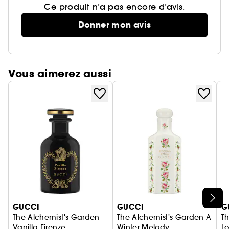
Ce produit n’a pas encore d’avis.
Donner mon avis
Vous aimerez aussi
Ignorer le carrousel produits
GUCCI
GUCCI
G
The Alchemist's Garden
The Alchemist's Garden A
T
Vanilla Firenze
Winter Melody
Lo