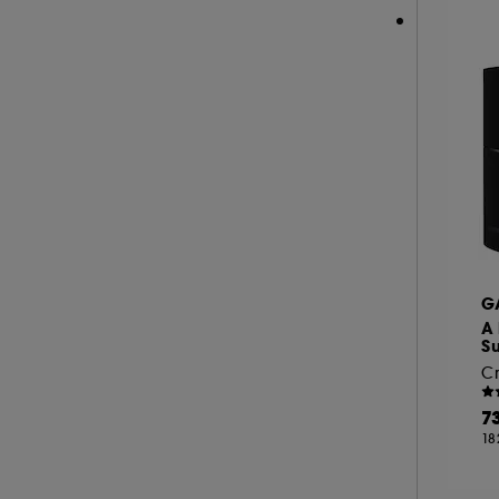
SEASONLY (12)
SHISEIDO (50)
SISLEY (55)
SUMMER FRIDAYS (10)
TAN LUXE (1)
TATCHA (12)
THE INKEY LIST (26)
THE ORDINARY (36)
ULTRA VIOLETTE (2)
G
WESTMAN ATELIER (3)
A 
S
YEPODA (18)
C
YOUTH TO THE PEOPLE (3)
7
18