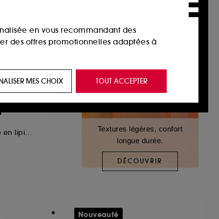
sonnalisée en vous recommandant des
ser des offres promotionnelles adaptées à
 de vous plaire via des publicités, y compris
NALISER MES CHOIX
TOUT ACCEPTER
e navigation, et de l'historique de vos
e
 de navigation sur notre site afin d’en
Textures légères, confort
Crème visage riche en lipides & céramides
longue durée.
 les fraudes aux moyens de paiement et les
DÉCOUVRIR
nctionnalités du site, tel que les cookies
us permettant d’accéder à votre compte lors
Nouveauté