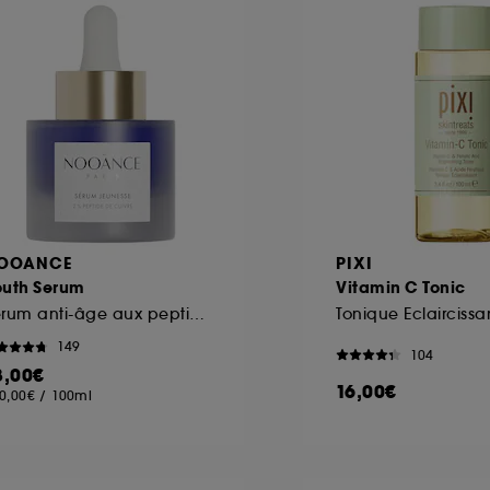
ôt et la lecture de ces traceurs requiert votre accord. V
rsonnaliser mes choix" ci-dessous ou décider de "tout ac
s Cookies, pour les finalités acceptées, avec les données
ur refuser tous les cookies, cliques sur "continuer sans a
tez obtenir plus d'information sur les cookies utilisés,
cliq
OOANCE
PIXI
outh Serum
Vitamin C Tonic
Sérum anti-âge aux peptides de cuivre
149
104
8,00€
16,00€
0,00€
/
100ml