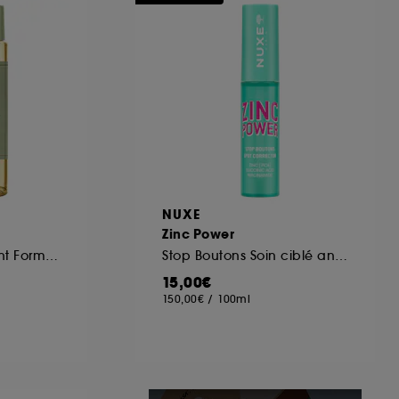
ous pouvez personnaliser vos choix concernant
cepter". Sephora pourra associer les
 personnelles collectées ou générées lors
ccepter". Voous pouvez à tout moment choisir
uez
ici
.
NUXE
Zinc Power
Tonique Eclaircissant Format Voyage
Stop Boutons Soin ciblé anti-imperfection
15,00€
150,00€
/
100ml