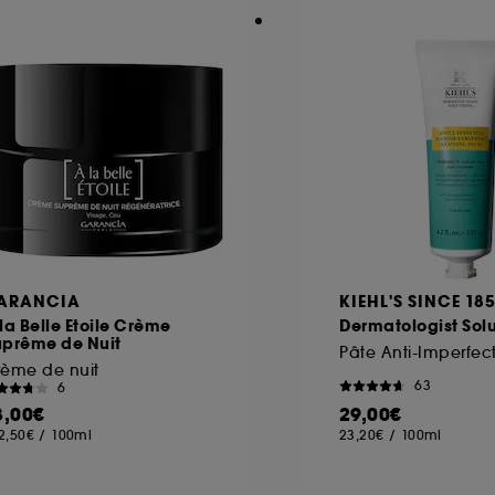
ARANCIA
KIEHL'S SINCE 18
la Belle Etoile Crème
Dermatologist Solu
uprême de Nuit
rème de nuit
63
6
3,00€
29,00€
2,50€
/
100ml
23,20€
/
100ml