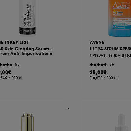
HE INKEY LIST
AVENE
0 Skin Clearing Serum –
ULTRA SERUM SPF5
érum Anti-Imperfections
HYDRATE DURABLEM
55
35
9,00€
35,00€
,33€
/
100ml
116,67€
/
100ml