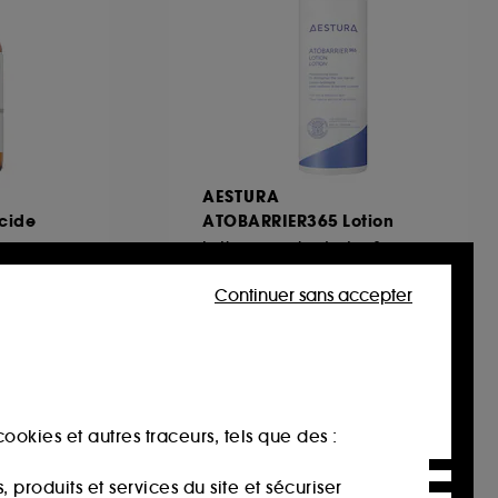
AESTURA
Acide
ATOBARRIER365 Lotion
Lotion pour hydrater & renforcer la barrière cutanée
366
Continuer sans accepter
32,00€
21,33€
/
100ml
ookies et autres traceurs, tels que des :
produits et services du site et sécuriser