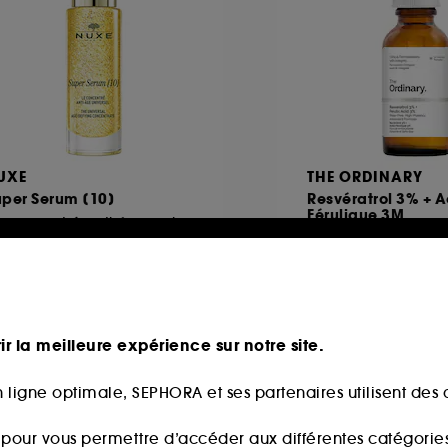
UXE
THE ORDINARY
uper Serum [10]
Resvératrol 3% + 
Férulique 3M
Le concentré anti-âge universel
Sérum Antioxydant
123
18
79,00€
16,50€
partir de
3,33€
/
100ml
55,00€
/
100ml
ir la meilleure expérience sur notre site.
 ligne optimale, SEPHORA et ses partenaires utilisent des c
Clean at Sephora
s pour vous permettre d’accéder aux différentes catégories, 