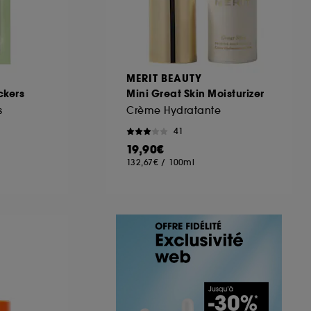
MERIT BEAUTY
ckers
Mini Great Skin Moisturizer
s
Crème Hydratante
41
19,90€
132,67€
/
100ml