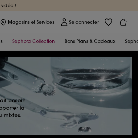
 vidéo !
Magasins
et Services
Se connecter
s
Sephora Collection
Bons Plans & Cadeaux
Sepho
ait besoin
pporter la
u mixtes.