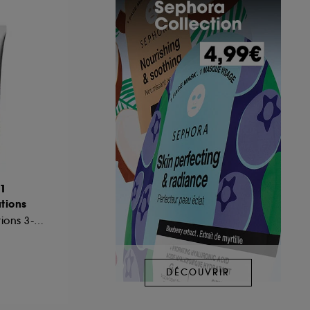
51
tions
Pâte Anti-Imperfections 3-en-1
DÉCOUVRIR