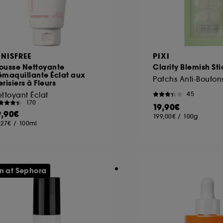
NNISFREE
PIXI
ousse Nettoyante
Clarity Blemish Sti
émaquillante Éclat aux
Patchs Anti-Bouton
risiers à Fleurs
45
ttoyant Éclat
170
19,90€
9,90€
199,00€
/
100g
,27€
/
100ml
n at Sephora