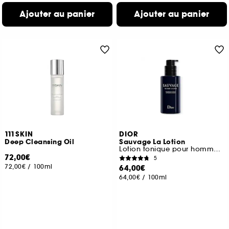
Ajouter au panier
Ajouter au panier
111SKIN
DIOR
Deep Cleansing Oil
Sauvage La Lotion
Lotion tonique pour homme à l'extrait de cactus
72,00€
5
72,00€
/
100ml
64,00€
64,00€
/
100ml