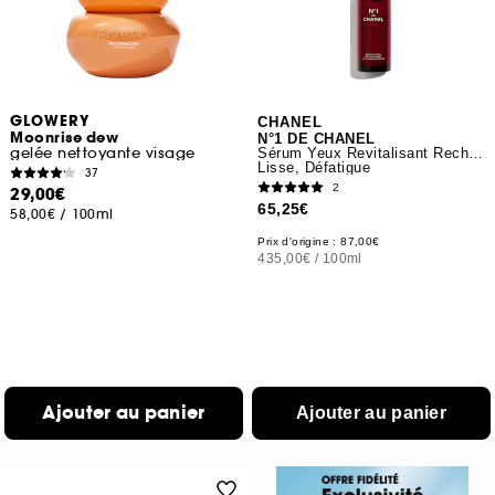
GLOWERY
CHANEL
Moonrise dew
N°1 DE CHANEL
gelée nettoyante visage
Sérum Yeux Revitalisant Recharge
Lisse, Défatigue
37
2
29,00€
65,25€
58,00€
/
100ml
Prix d'origine : 87,00€
435,00€
/
100ml
Ajouter au panier
Ajouter au panier