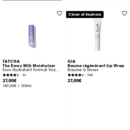
Clean at Sephora
TATCHA
ILIA
The Dewy Milk Moisturizer
Baume régénérant Lip Wrap
Soin Hydratant Format Voyage
Baume à lèvres
36
544
27,00€
27,00€
180,00€
/
100ml