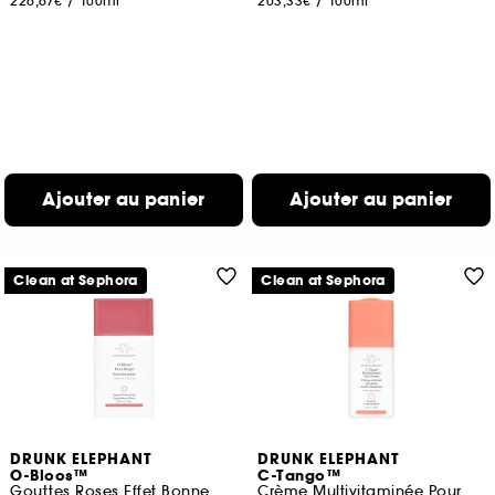
226,67€
/
100ml
203,33€
/
100ml
Ajouter au panier
Ajouter au panier
Clean at Sephora
Clean at Sephora
DRUNK ELEPHANT
DRUNK ELEPHANT
O-Bloos™
C-Tango™
Gouttes Roses Effet Bonne Mine
Crème Multivitaminée Pour Le Contour Des Yeux