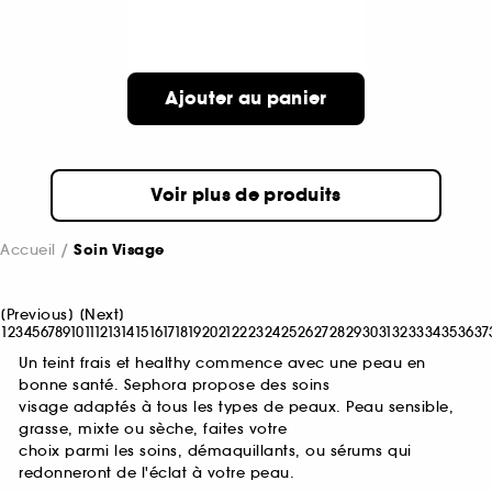
Ajouter au panier
Voir plus de produits
Accueil
Soin Visage
[
Previous
]
[
Next
]
1
2
3
4
5
6
7
8
9
10
11
12
13
14
15
16
17
18
19
20
21
22
23
24
25
26
27
28
29
30
31
32
33
34
35
36
37
Un teint frais et healthy commence avec une peau en
bonne santé. Sephora propose des soins
visage adaptés à tous les types de peaux. Peau sensible,
grasse, mixte ou sèche, faites votre
choix parmi les soins, démaquillants, ou sérums qui
redonneront de l'éclat à votre peau.