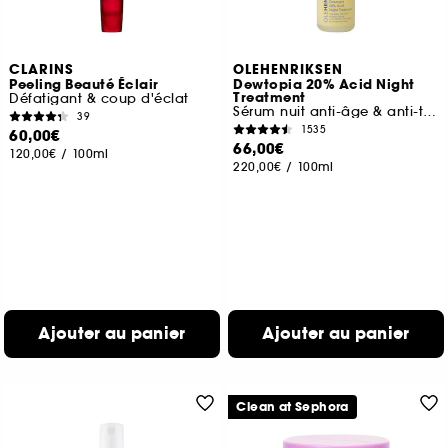
CLARINS
OLEHENRIKSEN
Peeling Beauté Éclair
Dewtopia 20% Acid Night
Treatment
Défatigant & coup d'éclat
Sérum nuit anti-âge & anti-taches AHA + PHA
39
1535
60,00€
66,00€
120,00€
/
100ml
220,00€
/
100ml
Ajouter au panier
Ajouter au panier
Clean at Sephora