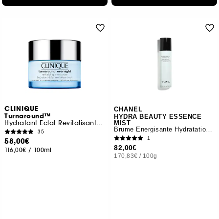
CLINIQUE
CHANEL
Turnaround™
HYDRA BEAUTY ESSENCE
Hydratant Éclat Revitalisant Nuit
MIST
Brume Énergisante Hydratation Protection Éclat
35
1
58,00€
82,00€
116,00€
/
100ml
170,83€
/
100g