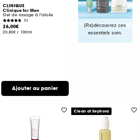
CLINIQUE
Clinique for Men
Gel de rasage à l'aloès
53
(Re)découvrez ces
26,00€
20,80€
/
100ml
essentiels soin.
Ajouter au panier
Clean at Sephora