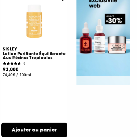
SISLEY
Lotion Purifiante Équilibrante
Aux Résines Tropicales
8
93,00€
74,40€
/
100ml
Ajouter au panier