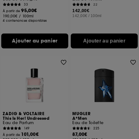
33
22
95,00€
142,00€
À partir de
190,00€
/
100ml
142,00€
/
100ml
4 contenances disponibles
Ajouter au panier
Ajouter au panier
ZADIG & VOLTAIRE
MUGLER
This Is Her! Undressed
A*Men
Eau de Parfum
Eau de Toilette
149
225
101,00€
87,00€
À partir de