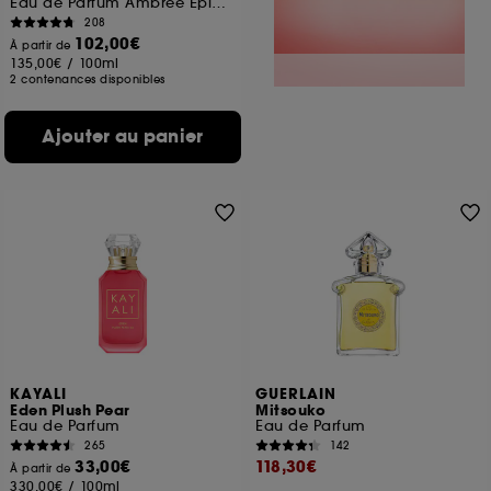
Eau de Parfum Ambrée Epicée pour Homme
208
102,00€
À partir de
135,00€
/
100ml
2 contenances disponibles
Ajouter au panier
KAYALI
GUERLAIN
Eden Plush Pear
Mitsouko
Eau de Parfum
Eau de Parfum
265
142
33,00€
118,30€
À partir de
330,00€
/
100ml