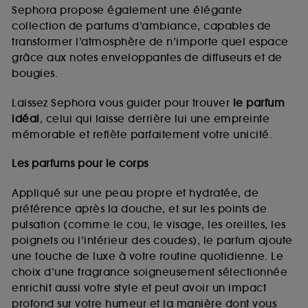
de vous plaire via des publicités, y compris sur des
Sephora propose également une élégante
sites tiers et sur les réseaux sociaux, sur la base
collection de parfums d’ambiance, capables de
des pages que vous avez consultées, de votre
transformer l’atmosphère de n’importe quel espace
navigation, et de l'historique de vos interactions.
grâce aux notes enveloppantes de diffuseurs et de
Cookies de mesure d’audience :
ils nous
bougies.
permettent de réaliser des statistiques de
fréquentation et de navigation sur notre site afin
Laissez Sephora vous guider pour trouver
le parfum
d’en améliorer la performance.
idéal
, celui qui laisse derrière lui une empreinte
Cookies de sécurisation des paiements en ligne :
mémorable et reflète parfaitement votre unicité.
ils nous permettent de lutter notamment contre les
fraudes aux moyens de paiement et les
Les parfums pour le corps
usurpations d’identité.
Appliqué sur une peau propre et hydratée, de
Cookies fonctionnels :
il s’agit de cookies
préférence après la douche, et sur les points de
permettant l’affichage et/ou la fourniture de
pulsation (comme le cou, le visage, les oreilles, les
certaines fonctionnalités du site, tel que les
cookies d’authentification qui sont utilisés afin de
poignets ou l’intérieur des coudes), le parfum ajoute
vous faire bénéficier de l’authentification
une touche de luxe à votre routine quotidienne. Le
prolongée vous permettant d’accéder à votre
choix d’une fragrance soigneusement sélectionnée
compte lors de votre prochaine visite sur le site
enrichit aussi votre style et peut avoir un impact
sans saisir à nouveau votre identifiant et mot de
profond sur votre humeur et la manière dont vous
passe.