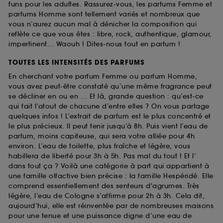
funs pour les adultes. Rassurez-vous, les parfums Femme et
parfums Homme sont tellement variés et nombreux que
vous n’aurez aucun mal à dénicher la composition qui
reflète ce que vous êtes : libre, rock, authentique, glamour,
impertinent... Waouh ! Dites-nous tout en parfum !
TOUTES LES INTENSITÉS DES PARFUMS
En cherchant votre parfum Femme ou parfum Homme,
vous avez peut-être constaté qu’une même fragrance peut
se décliner en ou en ... Et là, grande question : qu’est-ce
qui fait l’atout de chacune d’entre elles ? On vous partage
quelques infos ! L’extrait de parfum est le plus concentré et
le plus précieux. Il peut tenir jusqu’à 8h. Puis vient l’eau de
parfum, moins capiteuse, qui sera votre alliée pour 4h
environ. L’eau de toilette, plus fraîche et légère, vous
habillera de liberté pour 3h à 5h. Pas mal du tout ! Et l’
dans tout ça ? Voilà une catégorie à part qui appartient à
une famille olfactive bien précise : la famille Hespéridé. Elle
comprend essentiellement des senteurs d'agrumes. Très
légère, l’eau de Cologne s’affirme pour 2h à 3h. Cela dit,
aujourd’hui, elle est réinventée par de nombreuses maisons
pour une tenue et une puissance digne d’une eau de