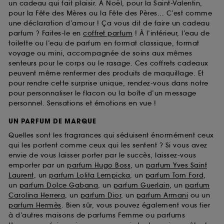
un cadeau qui fait plaisir. À Noël, pour la Saint-Valentin,
pour la Fête des Mères ou la Fête des Pères... C’est comme
une déclaration d’amour ! Ça vous dit de faire un cadeau
parfum ? Faites-le en
coffret parfum
! À l’intérieur, l’eau de
toilette ou l’eau de parfum en format classique, format
voyage ou mini, accompagnée de soins aux mêmes
senteurs pour le corps ou le rasage. Ces coffrets cadeaux
peuvent même renfermer des produits de maquillage. Et
pour rendre cette surprise unique, rendez-vous dans notre
pour personnaliser le flacon ou la boîte d’un message
personnel. Sensations et émotions en vue !
UN PARFUM DE MARQUE
Quelles sont les fragrances qui séduisent énormément ceux
qui les portent comme ceux qui les sentent ? Si vous avez
envie de vous laisser porter par le succès, laissez-vous
emporter par un
parfum Hugo Boss
, un
parfum Yves Saint
Laurent
, un
parfum Lolita Lempicka
, un
parfum Tom Ford
,
un
parfum Dolce Gabana
, un
parfum Guerlain
, un
parfum
Carolina Herrera
, un
parfum Dior
, un
parfum Armani
ou un
parfum Hermès
. Bien sûr, vous pouvez également vous fier
à d’autres maisons de parfums Femme ou parfums