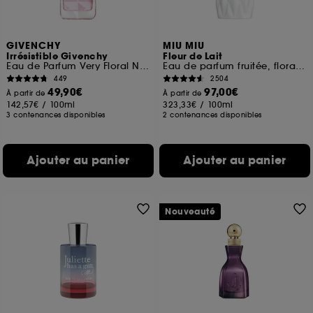
GIVENCHY
MIU MIU
Irrésistible Givenchy
Fleur de Lait
Eau de Parfum Very Floral Notes Florales Boisées
Eau de parfum fruitée, florale et ambrée pour femme
449
2504
49,90€
97,00€
À partir de
À partir de
142,57€
/
100ml
323,33€
/
100ml
3 contenances disponibles
2 contenances disponibles
Ajouter au panier
Ajouter au panier
Nouveauté