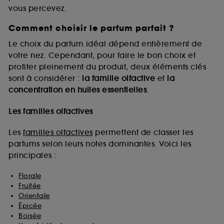
vous percevez.
Comment choisir le parfum parfait ?
A l'exception des cookies techniques, le dépôt et la
lecture de ces traceurs requiert votre accord. Vous
Le choix du parfum idéal dépend entièrement de
pouvez personnaliser vos choix concernant le dépôt
votre nez. Cependant, pour faire le bon choix et
de ces cookies grâce au bouton "personnaliser mes
profiter pleinement du produit, deux éléments clés
choix" ci-dessous ou décider de "tout accepter".
sont à considérer :
la famille olfactive
et
la
Sephora pourra associer les informations de
concentration en huiles essentielles
.
navigation collectées par ces Cookies, pour les
finalités acceptées, avec les données personnelles
collectées ou générées lors de votre activité en ligne
Les familles olfactives
ou en magasin. Pour refuser tous les cookies, cliques
sur "continuer sans accepter". Voous pouvez à tout
Les
familles olfactives
permettent de classer les
moment choisir de retirer votrte consentement. Si vous
parfums selon leurs notes dominantes. Voici les
souhaitez obtenir plus d'information sur les cookies
principales :
utilisés,
cliquez
ici
.
Florale
Fruitée
Orientale
Épicée
Boisée