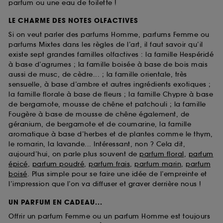
parfum ou une eau de toilette !
LE CHARME DES NOTES OLFACTIVES
Si on veut parler des parfums Homme, parfums Femme ou
parfums Mixtes dans les règles de l’art, il faut savoir qu’il
existe sept grandes familles olfactives : la famille Hespéridé
à base d’agrumes ; la famille boisée à base de bois mais
aussi de musc, de cèdre... ; la famille orientale, très
sensuelle, à base d’ambre et autres ingrédients exotiques ;
la famille florale à base de fleurs ; la famille Chypre à base
de bergamote, mousse de chêne et patchouli ; la famille
Fougère à base de mousse de chêne également, de
géranium, de bergamote et de coumarine, la famille
aromatique à base d’herbes et de plantes comme le thym,
le romarin, la lavande... Intéressant, non ? Cela dit,
aujourd’hui, on parle plus souvent de
parfum floral
,
parfum
épicé
,
parfum poudré
,
parfum frais
,
parfum marin
,
parfum
boisé
. Plus simple pour se faire une idée de l’empreinte et
l’impression que l’on va diffuser et graver derrière nous !
UN PARFUM EN CADEAU...
Offrir un parfum Femme ou un parfum Homme est toujours