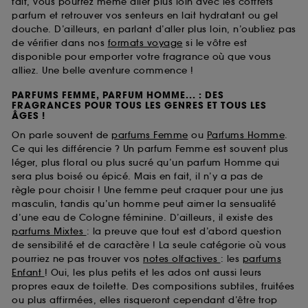
fait, vous pourrez même aller plus loin avec les coffrets
parfum et retrouver vos senteurs en lait hydratant ou gel
douche. D’ailleurs, en parlant d’aller plus loin, n’oubliez pas
de vérifier dans nos
formats voyage
si le vôtre est
disponible pour emporter votre fragrance où que vous
alliez. Une belle aventure commence !
PARFUMS FEMME, PARFUM HOMME... : DES
FRAGRANCES POUR TOUS LES GENRES ET TOUS LES
ÂGES !
On parle souvent de
parfums Femme
ou
Parfums Homme
.
Ce qui les différencie ? Un parfum Femme est souvent plus
léger, plus floral ou plus sucré qu’un parfum Homme qui
sera plus boisé ou épicé. Mais en fait, il n’y a pas de
règle pour choisir ! Une femme peut craquer pour une jus
masculin, tandis qu’un homme peut aimer la sensualité
d’une eau de Cologne féminine. D’ailleurs, il existe des
parfums Mixtes
: la preuve que tout est d’abord question
de sensibilité et de caractère ! La seule catégorie où vous
pourriez ne pas trouver vos
notes olfactives
: les
parfums
Enfant
! Oui, les plus petits et les ados ont aussi leurs
propres eaux de toilette. Des compositions subtiles, fruitées
ou plus affirmées, elles risqueront cependant d’être trop