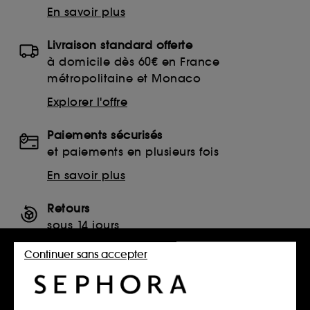
En savoir plus
Livraison standard offerte
à domicile dès 60€ en France
métropolitaine et Monaco
Explorer l'offre
Paiements sécurisés
et paiements en plusieurs fois
En savoir plus
Retours
sous 14 jours
Retourner mon article
Continuer sans accepter
SERVICES, CONTACT ET CONDITIONS DES OFFRES