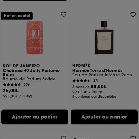
Hot on social
SOL DE JANEIRO
HERMÈS
Cheirosa 40 Jelly Perfume
Hermès Terre d'Hermès
Balm
Eau de Parfum Intense Rechargeable
Baume de Parfum Solide
277
336
88,00€
À partir de
25,00€
293,33€
/
100ml
625,00€
/
100g
5 contenances disponibles
Ajouter au panier
Ajouter au panier