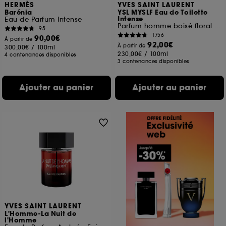
HERMÈS
YVES SAINT LAURENT
Barénia
YSL MYSLF Eau de Toilette
Intense
Eau de Parfum Intense
Parfum homme boisé floral musqué
95
1756
90,00€
À partir de
92,00€
À partir de
300,00€
/
100ml
230,00€
/
100ml
4 contenances disponibles
3 contenances disponibles
Ajouter au panier
Ajouter au panier
YVES SAINT LAURENT
L'Homme-La Nuit de
l'Homme