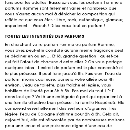
funs pour les adultes. Rassurez-vous, les parfums Femme et
parfums Homme sont tellement variés et nombreux que
vous n’aurez aucun mal à dénicher la composition qui
reflète ce que vous êtes : libre, rock, authentique, glamour,
impertinent... Waouh ! Dites-nous tout en parfum !
TOUTES LES INTENSITÉS DES PARFUMS
En cherchant votre parfum Femme ou parfum Homme,
vous avez peut-être constaté qu’une même fragrance peut
se décliner en ou en ... Et là, grande question : qu’est-ce
qui fait l’atout de chacune d’entre elles ? On vous partage
quelques infos ! L’extrait de parfum est le plus concentré et
le plus précieux. Il peut tenir jusqu’à 8h. Puis vient l’eau de
parfum, moins capiteuse, qui sera votre alliée pour 4h
environ. L’eau de toilette, plus fraîche et légère, vous
habillera de liberté pour 3h à 5h. Pas mal du tout ! Et l’
dans tout ça ? Voilà une catégorie à part qui appartient à
une famille olfactive bien précise : la famille Hespéridé. Elle
comprend essentiellement des senteurs d'agrumes. Très
légère, l’eau de Cologne s’affirme pour 2h à 3h. Cela dit,
aujourd’hui, elle est réinventée par de nombreuses maisons
pour une tenue et une puissance digne d’une eau de