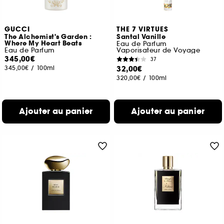
GUCCI
THE 7 VIRTUES
The Alchemist's Garden :
Santal Vanille
Where My Heart Beats
Eau de Parfum
Eau de Parfum
Vaporisateur de Voyage
345,00€
37
345,00€
/
100ml
32,00€
320,00€
/
100ml
Ajouter au panier
Ajouter au panier