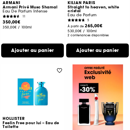
ARMANI
KILIAN PARIS
Armani Privé Musc Shamal
Straight to heaven, white
cristal
Eau De Parfum Intense
Eau de Parfum
11
5
350,00€
265,00€
À partir de
350,00€
/
100ml
530,00€
/
100ml
2 contenances disponibles
Ajouter au panier
Ajouter au panier
HOLLISTER
Feelin Free pour lui – Eau de
Toilette