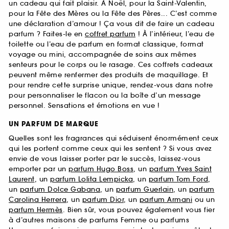
un cadeau qui fait plaisir. À Noël, pour la Saint-Valentin,
pour la Fête des Mères ou la Fête des Pères... C’est comme
une déclaration d’amour ! Ça vous dit de faire un cadeau
parfum ? Faites-le en
coffret parfum
! À l’intérieur, l’eau de
toilette ou l’eau de parfum en format classique, format
voyage ou mini, accompagnée de soins aux mêmes
senteurs pour le corps ou le rasage. Ces coffrets cadeaux
peuvent même renfermer des produits de maquillage. Et
pour rendre cette surprise unique, rendez-vous dans notre
pour personnaliser le flacon ou la boîte d’un message
personnel. Sensations et émotions en vue !
UN PARFUM DE MARQUE
Quelles sont les fragrances qui séduisent énormément ceux
qui les portent comme ceux qui les sentent ? Si vous avez
envie de vous laisser porter par le succès, laissez-vous
emporter par un
parfum Hugo Boss
, un
parfum Yves Saint
Laurent
, un
parfum Lolita Lempicka
, un
parfum Tom Ford
,
un
parfum Dolce Gabana
, un
parfum Guerlain
, un
parfum
Carolina Herrera
, un
parfum Dior
, un
parfum Armani
ou un
parfum Hermès
. Bien sûr, vous pouvez également vous fier
à d’autres maisons de parfums Femme ou parfums