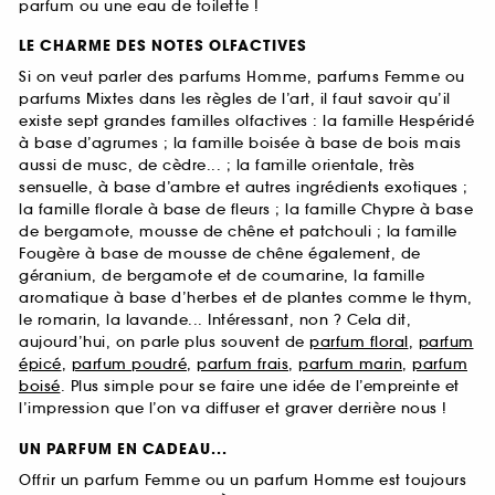
parfum ou une eau de toilette !
LE CHARME DES NOTES OLFACTIVES
Si on veut parler des parfums Homme, parfums Femme ou
parfums Mixtes dans les règles de l’art, il faut savoir qu’il
existe sept grandes familles olfactives : la famille Hespéridé
à base d’agrumes ; la famille boisée à base de bois mais
aussi de musc, de cèdre... ; la famille orientale, très
sensuelle, à base d’ambre et autres ingrédients exotiques ;
la famille florale à base de fleurs ; la famille Chypre à base
de bergamote, mousse de chêne et patchouli ; la famille
Fougère à base de mousse de chêne également, de
géranium, de bergamote et de coumarine, la famille
aromatique à base d’herbes et de plantes comme le thym,
le romarin, la lavande... Intéressant, non ? Cela dit,
aujourd’hui, on parle plus souvent de
parfum floral
,
parfum
épicé
,
parfum poudré
,
parfum frais
,
parfum marin
,
parfum
boisé
. Plus simple pour se faire une idée de l’empreinte et
l’impression que l’on va diffuser et graver derrière nous !
UN PARFUM EN CADEAU...
Offrir un parfum Femme ou un parfum Homme est toujours