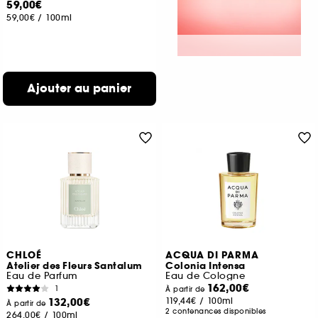
59,00€
59,00€
/
100ml
Ajouter au panier
CHLOÉ
ACQUA DI PARMA
Atelier des Fleurs Santalum
Colonia Intensa
Eau de Parfum
Eau de Cologne
162,00€
1
À partir de
132,00€
119,44€
/
100ml
À partir de
2 contenances disponibles
264,00€
/
100ml