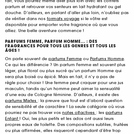
fait, vous pourrez même aller plus loin avec les coffrets
parfum et retrouver vos senteurs en lait hydratant ou gel
douche. D’ailleurs, en parlant d’aller plus loin, n’oubliez pas
de vérifier dans nos
formats voyage
si le vôtre est
disponible pour emporter votre fragrance où que vous
alliez. Une belle aventure commence !
PARFUMS FEMME, PARFUM HOMME... : DES
FRAGRANCES POUR TOUS LES GENRES ET TOUS LES
ÂGES !
On parle souvent de
parfums Femme
ou
Parfums Homme
.
Ce qui les différencie ? Un parfum Femme est souvent plus
léger, plus floral ou plus sucré qu’un parfum Homme qui
sera plus boisé ou épicé. Mais en fait, il n’y a pas de
règle pour choisir ! Une femme peut craquer pour une jus
masculin, tandis qu’un homme peut aimer la sensualité
d’une eau de Cologne féminine. D’ailleurs, il existe des
parfums Mixtes
: la preuve que tout est d’abord question
de sensibilité et de caractère ! La seule catégorie où vous
pourriez ne pas trouver vos
notes olfactives
: les
parfums
Enfant
! Oui, les plus petits et les ados ont aussi leurs
propres eaux de toilette. Des compositions subtiles, fruitées
ou plus affirmées, elles risqueront cependant d’être trop