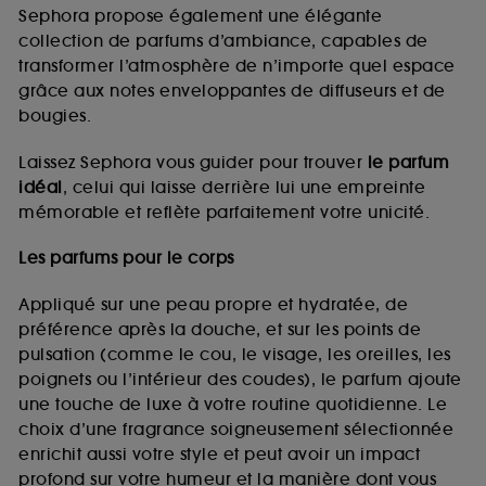
de vous plaire via des publicités, y compris sur des
Sephora propose également une élégante
sites tiers et sur les réseaux sociaux, sur la base
collection de parfums d’ambiance, capables de
des pages que vous avez consultées, de votre
transformer l’atmosphère de n’importe quel espace
navigation, et de l'historique de vos interactions.
grâce aux notes enveloppantes de diffuseurs et de
Cookies de mesure d’audience :
ils nous
bougies.
permettent de réaliser des statistiques de
fréquentation et de navigation sur notre site afin
Laissez Sephora vous guider pour trouver
le parfum
d’en améliorer la performance.
idéal
, celui qui laisse derrière lui une empreinte
Cookies de sécurisation des paiements en ligne :
mémorable et reflète parfaitement votre unicité.
ils nous permettent de lutter notamment contre les
fraudes aux moyens de paiement et les
Les parfums pour le corps
usurpations d’identité.
Appliqué sur une peau propre et hydratée, de
Cookies fonctionnels :
il s’agit de cookies
préférence après la douche, et sur les points de
permettant l’affichage et/ou la fourniture de
pulsation (comme le cou, le visage, les oreilles, les
certaines fonctionnalités du site, tel que les
cookies d’authentification qui sont utilisés afin de
poignets ou l’intérieur des coudes), le parfum ajoute
vous faire bénéficier de l’authentification
une touche de luxe à votre routine quotidienne. Le
prolongée vous permettant d’accéder à votre
choix d’une fragrance soigneusement sélectionnée
compte lors de votre prochaine visite sur le site
enrichit aussi votre style et peut avoir un impact
sans saisir à nouveau votre identifiant et mot de
profond sur votre humeur et la manière dont vous
passe.