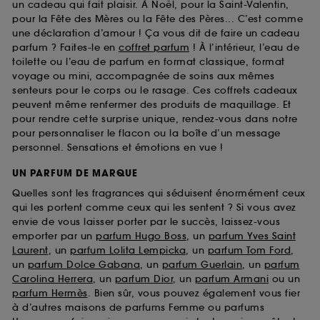
un cadeau qui fait plaisir. À Noël, pour la Saint-Valentin,
pour la Fête des Mères ou la Fête des Pères... C’est comme
une déclaration d’amour ! Ça vous dit de faire un cadeau
parfum ? Faites-le en
coffret parfum
! À l’intérieur, l’eau de
toilette ou l’eau de parfum en format classique, format
voyage ou mini, accompagnée de soins aux mêmes
senteurs pour le corps ou le rasage. Ces coffrets cadeaux
peuvent même renfermer des produits de maquillage. Et
pour rendre cette surprise unique, rendez-vous dans notre
pour personnaliser le flacon ou la boîte d’un message
personnel. Sensations et émotions en vue !
UN PARFUM DE MARQUE
Quelles sont les fragrances qui séduisent énormément ceux
qui les portent comme ceux qui les sentent ? Si vous avez
envie de vous laisser porter par le succès, laissez-vous
emporter par un
parfum Hugo Boss
, un
parfum Yves Saint
Laurent
, un
parfum Lolita Lempicka
, un
parfum Tom Ford
,
un
parfum Dolce Gabana
, un
parfum Guerlain
, un
parfum
Carolina Herrera
, un
parfum Dior
, un
parfum Armani
ou un
parfum Hermès
. Bien sûr, vous pouvez également vous fier
à d’autres maisons de parfums Femme ou parfums