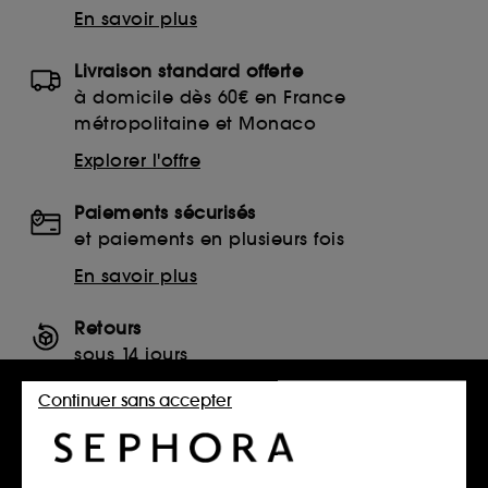
En savoir plus
Livraison standard offerte
à domicile dès 60€ en France
métropolitaine et Monaco
Explorer l'offre
Paiements sécurisés
et paiements en plusieurs fois
En savoir plus
Retours
sous 14 jours
Retourner mon article
Continuer sans accepter
SERVICES, CONTACT ET CONDITIONS DES OFFRES