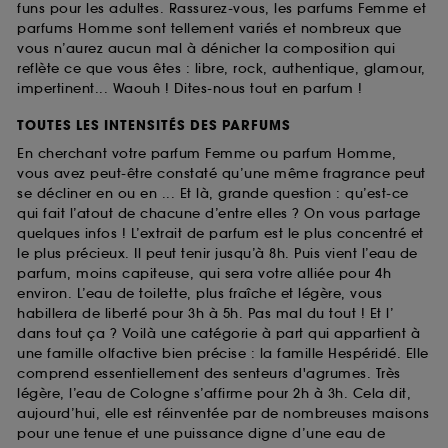
funs pour les adultes. Rassurez-vous, les parfums Femme et
parfums Homme sont tellement variés et nombreux que
vous n’aurez aucun mal à dénicher la composition qui
reflète ce que vous êtes : libre, rock, authentique, glamour,
impertinent... Waouh ! Dites-nous tout en parfum !
TOUTES LES INTENSITÉS DES PARFUMS
En cherchant votre parfum Femme ou parfum Homme,
vous avez peut-être constaté qu’une même fragrance peut
se décliner en ou en ... Et là, grande question : qu’est-ce
qui fait l’atout de chacune d’entre elles ? On vous partage
quelques infos ! L’extrait de parfum est le plus concentré et
le plus précieux. Il peut tenir jusqu’à 8h. Puis vient l’eau de
parfum, moins capiteuse, qui sera votre alliée pour 4h
environ. L’eau de toilette, plus fraîche et légère, vous
habillera de liberté pour 3h à 5h. Pas mal du tout ! Et l’
dans tout ça ? Voilà une catégorie à part qui appartient à
une famille olfactive bien précise : la famille Hespéridé. Elle
comprend essentiellement des senteurs d'agrumes. Très
légère, l’eau de Cologne s’affirme pour 2h à 3h. Cela dit,
aujourd’hui, elle est réinventée par de nombreuses maisons
pour une tenue et une puissance digne d’une eau de