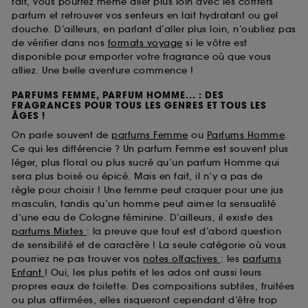
fait, vous pourrez même aller plus loin avec les coffrets
parfum et retrouver vos senteurs en lait hydratant ou gel
douche. D’ailleurs, en parlant d’aller plus loin, n’oubliez pas
de vérifier dans nos
formats voyage
si le vôtre est
disponible pour emporter votre fragrance où que vous
alliez. Une belle aventure commence !
PARFUMS FEMME, PARFUM HOMME... : DES
FRAGRANCES POUR TOUS LES GENRES ET TOUS LES
ÂGES !
On parle souvent de
parfums Femme
ou
Parfums Homme
.
Ce qui les différencie ? Un parfum Femme est souvent plus
léger, plus floral ou plus sucré qu’un parfum Homme qui
sera plus boisé ou épicé. Mais en fait, il n’y a pas de
règle pour choisir ! Une femme peut craquer pour une jus
masculin, tandis qu’un homme peut aimer la sensualité
d’une eau de Cologne féminine. D’ailleurs, il existe des
parfums Mixtes
: la preuve que tout est d’abord question
de sensibilité et de caractère ! La seule catégorie où vous
pourriez ne pas trouver vos
notes olfactives
: les
parfums
Enfant
! Oui, les plus petits et les ados ont aussi leurs
propres eaux de toilette. Des compositions subtiles, fruitées
ou plus affirmées, elles risqueront cependant d’être trop