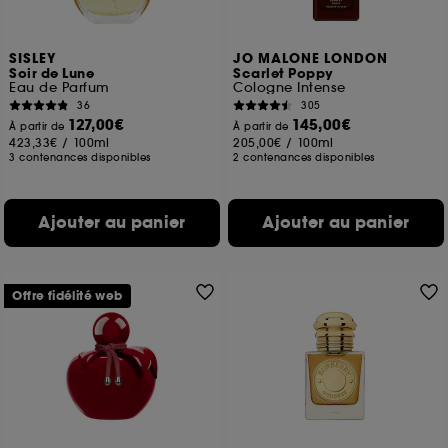
SISLEY
JO MALONE LONDON
Soir de Lune
Scarlet Poppy
Eau de Parfum
Cologne Intense
36
305
127,00€
145,00€
À partir de
À partir de
423,33€
/
100ml
205,00€
/
100ml
3 contenances disponibles
2 contenances disponibles
Ajouter au panier
Ajouter au panier
Offre fidélité web