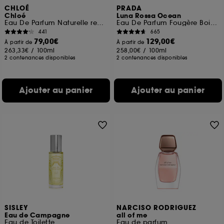
CHLOÉ
PRADA
Chloé
Luna Rossa Ocean
Eau De Parfum Naturelle rechargeable
Eau De Parfum Fougère Boisée Ambrée Pour Homme
441
665
79,00€
129,00€
À partir de
À partir de
263,33€
/
100ml
258,00€
/
100ml
2 contenances disponibles
2 contenances disponibles
Ajouter au panier
Ajouter au panier
SISLEY
NARCISO RODRIGUEZ
Eau de Campagne
all of me
Eau de Toilette
Eau de parfum