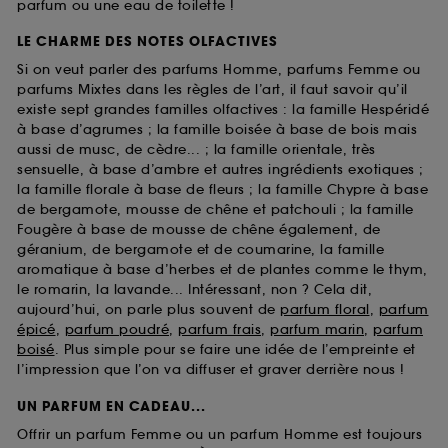
parfum ou une eau de toilette !
LE CHARME DES NOTES OLFACTIVES
Si on veut parler des parfums Homme, parfums Femme ou
parfums Mixtes dans les règles de l’art, il faut savoir qu’il
existe sept grandes familles olfactives : la famille Hespéridé
à base d’agrumes ; la famille boisée à base de bois mais
aussi de musc, de cèdre... ; la famille orientale, très
sensuelle, à base d’ambre et autres ingrédients exotiques ;
la famille florale à base de fleurs ; la famille Chypre à base
de bergamote, mousse de chêne et patchouli ; la famille
Fougère à base de mousse de chêne également, de
géranium, de bergamote et de coumarine, la famille
aromatique à base d’herbes et de plantes comme le thym,
le romarin, la lavande... Intéressant, non ? Cela dit,
aujourd’hui, on parle plus souvent de
parfum floral
,
parfum
épicé
,
parfum poudré
,
parfum frais
,
parfum marin
,
parfum
boisé
. Plus simple pour se faire une idée de l’empreinte et
l’impression que l’on va diffuser et graver derrière nous !
UN PARFUM EN CADEAU...
Offrir un parfum Femme ou un parfum Homme est toujours