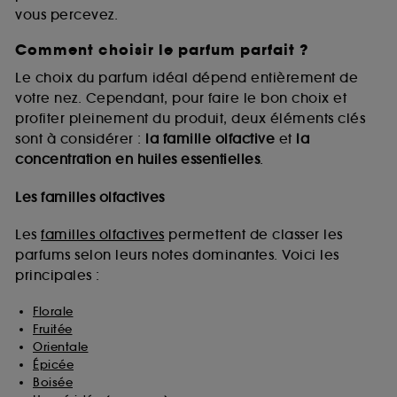
vous percevez.
Comment choisir le parfum parfait ?
A l'exception des cookies techniques, le dépôt et la
lecture de ces traceurs requiert votre accord. Vous
Le choix du parfum idéal dépend entièrement de
pouvez personnaliser vos choix concernant le dépôt
votre nez. Cependant, pour faire le bon choix et
de ces cookies grâce au bouton "personnaliser mes
profiter pleinement du produit, deux éléments clés
choix" ci-dessous ou décider de "tout accepter".
sont à considérer :
la famille olfactive
et
la
Sephora pourra associer les informations de
concentration en huiles essentielles
.
navigation collectées par ces Cookies, pour les
finalités acceptées, avec les données personnelles
collectées ou générées lors de votre activité en ligne
Les familles olfactives
ou en magasin. Pour refuser tous les cookies, cliques
sur "continuer sans accepter". Voous pouvez à tout
Les
familles olfactives
permettent de classer les
moment choisir de retirer votrte consentement. Si vous
parfums selon leurs notes dominantes. Voici les
souhaitez obtenir plus d'information sur les cookies
principales :
utilisés,
cliquez
ici
.
Florale
Fruitée
Orientale
Épicée
Boisée