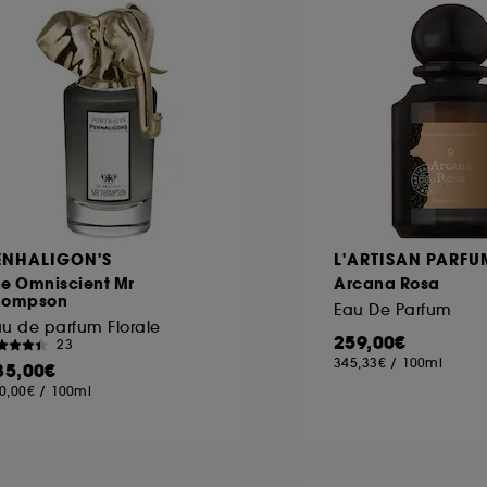
ENHALIGON'S
L'ARTISAN PARFU
he Omniscient Mr
Arcana Rosa
hompson
Eau De Parfum
u de parfum Florale
259,00€
23
345,33€
/
100ml
85,00€
0,00€
/
100ml