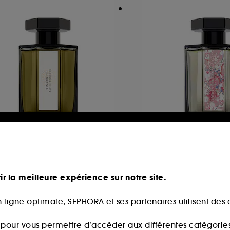
'ARTISAN PARFUMEUR
L'ARTISAN PARFU
imbuktu
Le Chant De Cam
u De Toilette
Eau De Parfum
ir la meilleure expérience sur notre site.
80,00€
205,00€
0,00€
/
100ml
205,00€
/
100ml
 ligne optimale, SEPHORA et ses partenaires utilisent des c
s pour vous permettre d’accéder aux différentes catégories, 