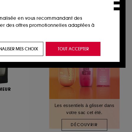
sonnalisée en vous recommandant des
ser des offres promotionnelles adaptées à
 de vous plaire via des publicités, y compris
NALISER MES CHOIX
TOUT ACCEPTER
e navigation, et de l'historique de vos
 de navigation sur notre site afin d’en
MEUR
 les fraudes aux moyens de paiement et les
Les essentiels à glisser dans
votre sac cet été.
nctionnalités du site, tel que les cookies
us permettant d’accéder à votre compte lors
DÉCOUVRIR