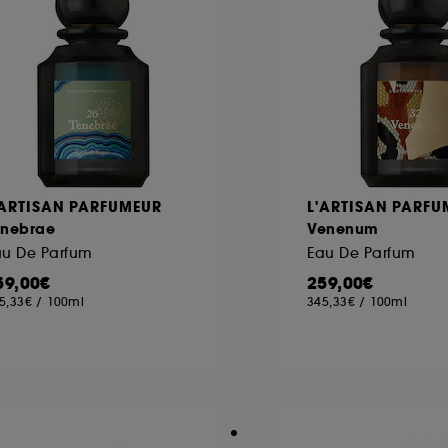
'ARTISAN PARFUMEUR
L'ARTISAN PARFU
enebrae
Venenum
au De Parfum
Eau De Parfum
59,00€
259,00€
5,33€
/
100ml
345,33€
/
100ml