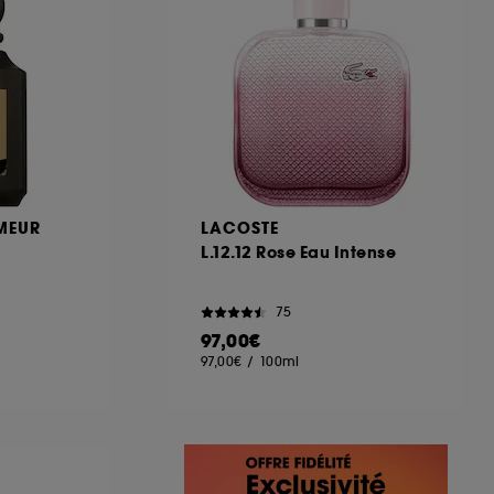
MEUR
LACOSTE
L.12.12 Rose Eau Intense
75
97,00€
97,00€
/
100ml