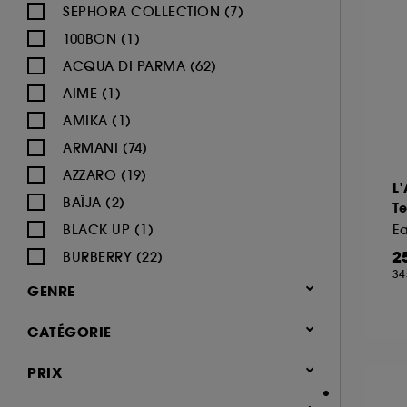
SEPHORA COLLECTION (7)
100BON (1)
ACQUA DI PARMA (62)
AIME (1)
AMIKA (1)
ARMANI (74)
AZZARO (19)
L
BAÏJA (2)
T
BLACK UP (1)
E
2
BURBERRY (22)
34
BVLGARI (12)
GENRE
BY ROSIE JANE (3)
Femme (1372)
CATÉGORIE
CACHAREL (24)
Homme (541)
CALVIN KLEIN (20)
Parfum
PRIX
Mixte (493)
CAROLINA HERRERA (21)
Jusqu'à -30% sur une sélection de
Enfant (40)