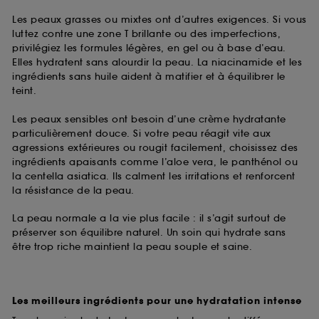
Les peaux grasses ou mixtes ont d’autres exigences. Si vous
Cookies de mesure d’audience :
ils nous
luttez contre une zone T brillante ou des imperfections,
permettent de réaliser des statistiques de
privilégiez les formules légères, en gel ou à base d’eau.
fréquentation et de navigation sur notre site afin
Elles hydratent sans alourdir la peau. La niacinamide et les
d’en améliorer la performance.
ingrédients sans huile aident à matifier et à équilibrer le
Cookies de sécurisation des paiements en ligne :
teint.
ils nous permettent de lutter notamment contre les
fraudes aux moyens de paiement et les
Les peaux sensibles ont besoin d’une crème hydratante
usurpations d’identité.
particulièrement douce. Si votre peau réagit vite aux
agressions extérieures ou rougit facilement, choisissez des
Cookies fonctionnels :
il s’agit de cookies
ingrédients apaisants comme l’aloe vera, le panthénol ou
permettant l’affichage et/ou la fourniture de
la centella asiatica. Ils calment les irritations et renforcent
certaines fonctionnalités du site, tel que les
la résistance de la peau.
cookies d’authentification qui sont utilisés afin de
vous faire bénéficier de l’authentification
La peau normale a la vie plus facile : il s’agit surtout de
prolongée vous permettant d’accéder à votre
préserver son équilibre naturel. Un soin qui hydrate sans
compte lors de votre prochaine visite sur le site
être trop riche maintient la peau souple et saine.
sans saisir à nouveau votre identifiant et mot de
passe.
Les meilleurs ingrédients pour une hydratation intense
A l'exception des cookies techniques, le dépôt et la