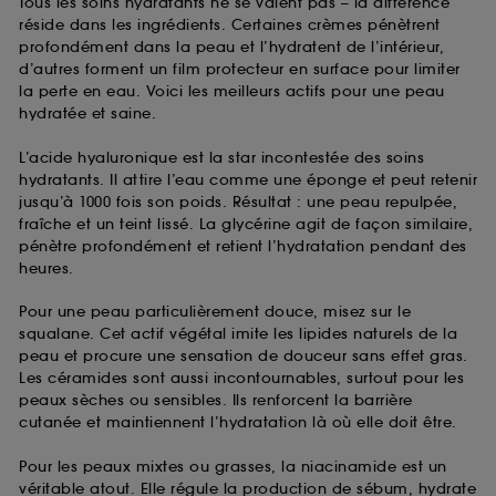
Tous les soins hydratants ne se valent pas – la différence
lecture de ces traceurs requiert votre accord. Vous
réside dans les ingrédients. Certaines crèmes pénètrent
pouvez personnaliser vos choix concernant le dépôt
profondément dans la peau et l’hydratent de l’intérieur,
de ces cookies grâce au bouton "personnaliser mes
d’autres forment un film protecteur en surface pour limiter
choix" ci-dessous ou décider de "tout accepter".
la perte en eau. Voici les meilleurs actifs pour une peau
Sephora pourra associer les informations de
hydratée et saine.
navigation collectées par ces Cookies, pour les
finalités acceptées, avec les données personnelles
L’acide hyaluronique est la star incontestée des soins
collectées ou générées lors de votre activité en ligne
hydratants. Il attire l’eau comme une éponge et peut retenir
ou en magasin. Pour refuser tous les cookies, cliques
jusqu’à 1000 fois son poids. Résultat : une peau repulpée,
sur "continuer sans accepter". Voous pouvez à tout
fraîche et un teint lissé. La glycérine agit de façon similaire,
moment choisir de retirer votrte consentement. Si vous
pénètre profondément et retient l’hydratation pendant des
souhaitez obtenir plus d'information sur les cookies
heures.
utilisés,
cliquez
ici
.
Pour une peau particulièrement douce, misez sur le
squalane. Cet actif végétal imite les lipides naturels de la
peau et procure une sensation de douceur sans effet gras.
Les céramides sont aussi incontournables, surtout pour les
peaux sèches ou sensibles. Ils renforcent la barrière
cutanée et maintiennent l’hydratation là où elle doit être.
Pour les peaux mixtes ou grasses, la niacinamide est un
véritable atout. Elle régule la production de sébum, hydrate