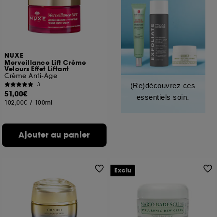
NUXE
Merveillance Lift Crème
Velours Effet Liftant
Crème Anti-Âge
3
(Re)découvrez ces
51,00€
essentiels soin.
102,00€
/
100ml
Ajouter au panier
Exclu