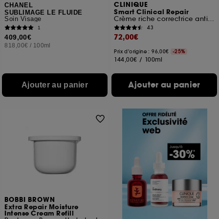
CLINIQUE
CHANEL
Smart Clinical Repair
SUBLIMAGE LE FLUIDE
Crème riche correctrice anti-rides peaux sèches
Soin Visage
43
1
72,00€
409,00€
818,00€
/
100ml
Prix d'origine : 96,00€
-25%
144,00€
/
100ml
Ajouter au panier
Ajouter au panier
BOBBI BROWN
Extra Repair Moisture
Intense Cream Refill