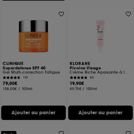
CLINIQUE
KLORANE
Superdefense SPF 40
Pivoine Visage
Gel Multi-correction Fatigue
Crème Riche Apaisante à la Pivoine BIO
119
85
79,00€
19,90€
158,00€
/
100ml
49,75€
/
100ml
Ajouter au panier
Ajouter au panier