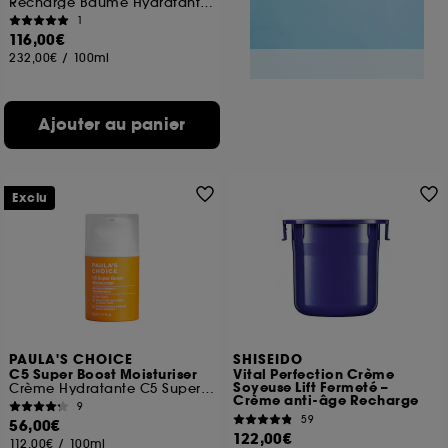
Recharge Baume Hydratant Régénérant
1
116,00€
232,00€
/
100ml
Ajouter au panier
Exclu
PAULA'S CHOICE
SHISEIDO
C5 Super Boost Moisturiser
Vital Perfection Crème
Soyeuse Lift Fermeté –
Crème Hydratante C5 Super Boost
Crème anti-âge Recharge
9
59
56,00€
122,00€
112,00€
/
100ml