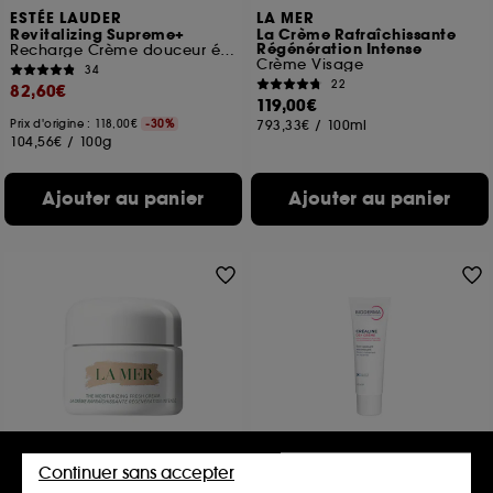
ESTÉE LAUDER
LA MER
Revitalizing Supreme+
La Crème Rafraîchissante
Régénération Intense
Recharge Crème douceur éclat
Crème Visage
34
22
82,60€
119,00€
Prix d'origine : 118,00€
-30%
793,33€
/
100ml
104,56€
/
100g
Ajouter au panier
Ajouter au panier
LA MER
BIODERMA
Continuer sans accepter
La Crème Rafraîchissante
Créaline DS + Crème
Régénération Intense
Crème visage anti-squame apaisante