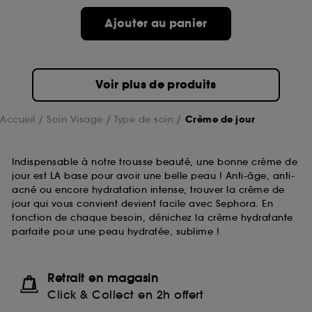
compte lors de votre prochaine visite sur le site
Ajouter au panier
sans saisir à nouveau votre identifiant et mot de
passe.
Voir plus de produits
A l'exception des cookies techniques, le dépôt et la
lecture de ces traceurs requiert votre accord. Vous
pouvez personnaliser vos choix concernant le dépôt
Accueil
Soin Visage
Type de soin
Crème de jour
de ces cookies grâce au bouton "personnaliser mes
choix" ci-dessous ou décider de "tout accepter".
Sephora pourra associer les informations de
Indispensable à notre trousse beauté, une bonne crème de
navigation collectées par ces Cookies, pour les
jour est LA base pour avoir une belle peau ! Anti-âge, anti-
finalités acceptées, avec les données personnelles
acné ou encore hydratation intense, trouver la crème de
collectées ou générées lors de votre activité en ligne
jour qui vous convient devient facile avec Sephora. En
ou en magasin. Pour refuser tous les cookies, cliques
fonction de chaque besoin, dénichez la crème hydratante
sur "continuer sans accepter". Voous pouvez à tout
parfaite pour une peau hydratée, sublime !
moment choisir de retirer votrte consentement. Si vous
souhaitez obtenir plus d'information sur les cookies
utilisés,
cliquez
ici
.
Retrait en magasin
Click & Collect en 2h offert