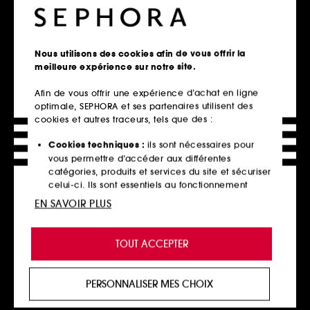
Crème visage
1
467
18,00€
215,00€
À partir de
45,00€
/
100ml
716,67€
/
100ml
Nous utilisons des cookies afin de vous offrir la
2 contenances disponibles
meilleure expérience sur notre site.
Ajouter au panier
Ajouter au panier
Afin de vous offrir une expérience d’achat en ligne
optimale, SEPHORA et ses partenaires utilisent des
cookies et autres traceurs, tels que des :
Cookies techniques :
ils sont nécessaires pour
vous permettre d’accéder aux différentes
catégories, produits et services du site et sécuriser
celui-ci. Ils sont essentiels au fonctionnement
technique du site et ne peuvent être désactivés.
EN SAVOIR PLUS
Cookies de personnalisation :
ils nous permettent
de vous offrir une expérience enrichie et
TOUT ACCEPTER
personnalisée en vous recommandant des
GARANCIA
GARANCIA
Éclair de Lune
Étoile du Jour
produits, des services et des contenus qui
Crème La Foudroyante
Crème Visage Voluminatrice
répondent au mieux à vos préférences, et de vous
PERSONNALISER MES CHOIX
7
4
proposer des offres promotionnelles adaptées à
39,90€
69,00€
votre profil.