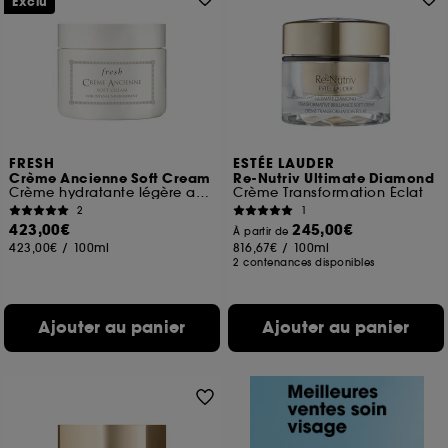
Exclu
FRESH
ESTÉE LAUDER
Crème Ancienne Soft Cream
Re-Nutriv Ultimate Diamond
Crème hydratante légère anti-âge
Crème Transformation Éclat
2
1
423,00€
245,00€
À partir de
423,00€
/
100ml
816,67€
/
100ml
2 contenances disponibles
Ajouter au panier
Ajouter au panier