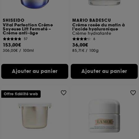
SHISEIDO
MARIO BADESCU
Vital Perfection Crème
Crème rosée du matin à
Soyeuse Lift Fermeté –
l'acide hyaluronique
Crème anti-âge
Crème hydratante
57
6
153,00€
36,00€
306,00€
/
100ml
85,71€
/
100g
Ajouter au panier
Ajouter au panier
Offre fidélité web