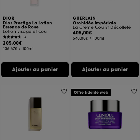
DIOR
GUERLAIN
Dior Prestige La Lotion
Orchidée Impériale
Essence de Rose
La Crème Cou Et Décolleté
Lotion visage et cou
405,00€
3
540,00€
/
100ml
205,00€
136,67€
/
100ml
Ajouter au panier
Ajouter au panier
Offre fidélité web