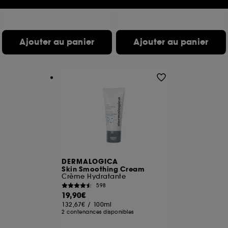
133,00€
/
100ml
172,50€
/
100ml
Cookies réseaux sociaux et publicité :
ils sont
utilisés pour vous présenter du contenu susceptible
de vous plaire via des publicités, y compris sur des
Ajouter au panier
Ajouter au panier
sites tiers et sur les réseaux sociaux, sur la base
des pages que vous avez consultées, de votre
navigation, et de l'historique de vos interactions.
Cookies de mesure d’audience :
ils nous
permettent de réaliser des statistiques de
fréquentation et de navigation sur notre site afin
d’en améliorer la performance.
Cookies de sécurisation des paiements en ligne :
ils nous permettent de lutter notamment contre les
fraudes aux moyens de paiement et les
usurpations d’identité.
DERMALOGICA
Skin Smoothing Cream
Crème Hydratante
Cookies fonctionnels :
il s’agit de cookies
598
permettant l’affichage et/ou la fourniture de
19,90€
certaines fonctionnalités du site, tel que les
132,67€
/
100ml
cookies d’authentification qui sont utilisés afin de
2 contenances disponibles
vous faire bénéficier de l’authentification
prolongée vous permettant d’accéder à votre