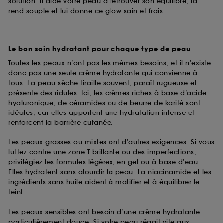
solution. Il aide votre peau à retrouver son équilibre, la
rend souple et lui donne ce glow sain et frais.
Le bon soin hydratant pour chaque type de peau
Toutes les peaux n’ont pas les mêmes besoins, et il n’existe
donc pas une seule crème hydratante qui convienne à
tous. La peau sèche tiraille souvent, paraît rugueuse et
présente des ridules. Ici, les crèmes riches à base d’acide
hyaluronique, de céramides ou de beurre de karité sont
idéales, car elles apportent une hydratation intense et
renforcent la barrière cutanée.
Les peaux grasses ou mixtes ont d’autres exigences. Si vous
luttez contre une zone T brillante ou des imperfections,
privilégiez les formules légères, en gel ou à base d’eau.
Elles hydratent sans alourdir la peau. La niacinamide et les
ingrédients sans huile aident à matifier et à équilibrer le
teint.
Les peaux sensibles ont besoin d’une crème hydratante
particulièrement douce. Si votre peau réagit vite aux