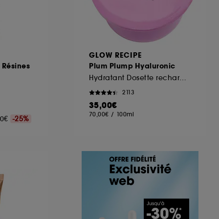
GLOW RECIPE
 Résines
Plum Plump Hyaluronic
Hydratant Dosette rechargeable
2113
35,00€
70,00€
/
100ml
,00€
-25%