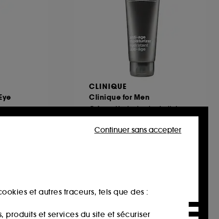
CLINIQUE
Eye
Clinique for Men
Crème Hydratante Anti-Age
 yeux
25
Continuer sans accepter
64,00€
64,00€
/
100ml
ookies et autres traceurs, tels que des :
produits et services du site et sécuriser