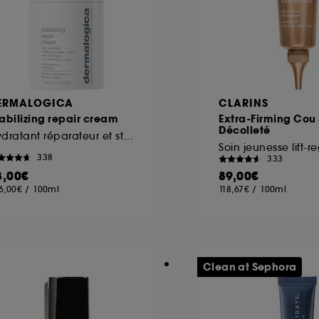
ERMALOGICA
CLARINS
abilizing repair cream
Extra-Firming Cou
Décolleté
Hydratant réparateur et stabilisant anti-rougeurs
Soin jeunesse lift-
338
333
8,00€
89,00€
6,00€
/
100ml
118,67€
/
100ml
Clean at Sephora