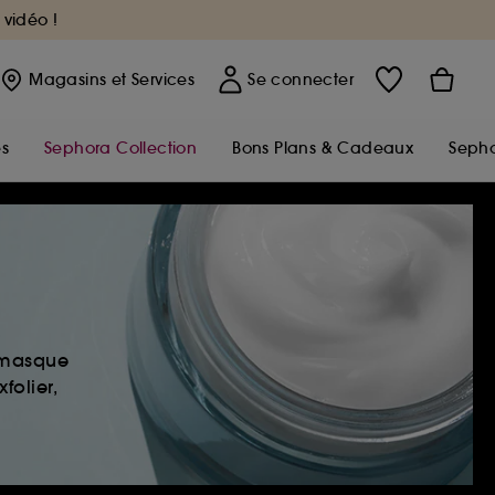
 vidéo !
Magasins
et Services
Se connecter
s
Sephora Collection
Bons Plans & Cadeaux
Sepho
, masque
folier,