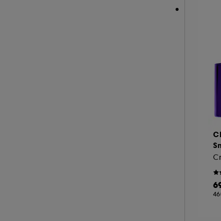
PAT McGRATH LABS (1)
PAULA'S CHOICE (24)
PEACE OUT SKINCARE (3)
PIXI (29)
REM BEAUTY (2)
REN CLEAN SKINCARE (1)
SEASONLY (11)
SHISEIDO (53)
SISLEY (40)
C
SUMMER FRIDAYS (10)
S
TATCHA (9)
THE INKEY LIST (24)
6
THE ORDINARY (38)
46
ULTRA VIOLETTE (2)
WESTMAN ATELIER (4)