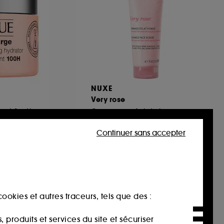
NUXE
Very rose
ant 100H
Gommage éclat visage
32
Continuer sans accepter
22,00€
29,33€
/
100ml
ookies et autres traceurs, tels que des :
produits et services du site et sécuriser