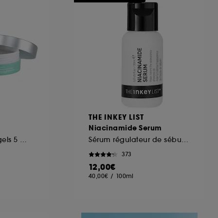
ous pouvez personnaliser vos choix concernant
cepter". Sephora pourra associer les
 personnelles collectées ou générées lors
ccepter". Voous pouvez à tout moment choisir
uez
ici
.
THE INKEY LIST
Niacinamide Serum
Patchs Yeux Hydrogels 5 Minutes
Sérum régulateur de sébum à la niacinamide
373
12,00€
40,00€
/
100ml