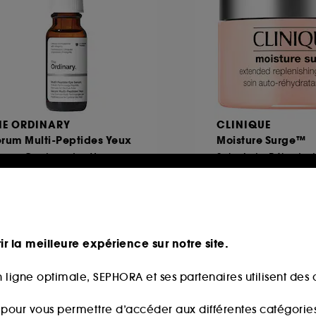
HE ORDINARY
CLINIQUE
érum Multi-Peptides Yeux
Moisture Surge™
érum Contour des Yeux
Soin Auto-Réhydrat
911
915
8,00€
14,00€
6,67€
/
100ml
93,33€
/
100ml
ir la meilleure expérience sur notre site.
 ligne optimale, SEPHORA et ses partenaires utilisent des c
s pour vous permettre d’accéder aux différentes catégories, 