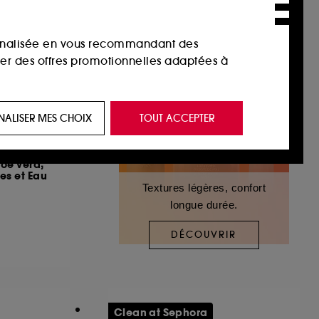
sonnalisée en vous recommandant des
ser des offres promotionnelles adaptées à
 de vous plaire via des publicités, y compris
NALISER MES CHOIX
TOUT ACCEPTER
e navigation, et de l'historique de vos
loe vera,
es et Eau
 de navigation sur notre site afin d’en
Textures légères, confort
longue durée.
 les fraudes aux moyens de paiement et les
DÉCOUVRIR
nctionnalités du site, tel que les cookies
us permettant d’accéder à votre compte lors
Clean at Sephora