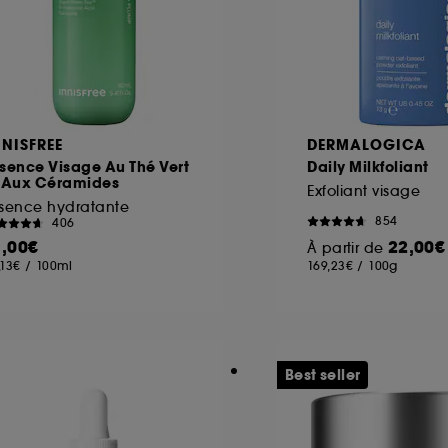
NNISFREE
DERMALOGICA
sence Visage Au Thé Vert
Daily Milkfoliant
t Aux Céramides
Exfoliant visage
ssence hydratante
854
406
1,00€
22,00€
À partir de
,13€
/
100ml
169,23€
/
100g
Best seller