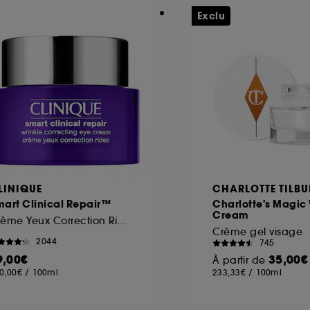
Exclu
LINIQUE
CHARLOTTE TILBU
mart Clinical Repair™
Charlotte's Magic
Cream
Crème Yeux Correction Rides
Crème gel visage
2044
745
9,00€
35,00€
À partir de
0,00€
/
100ml
233,33€
/
100ml