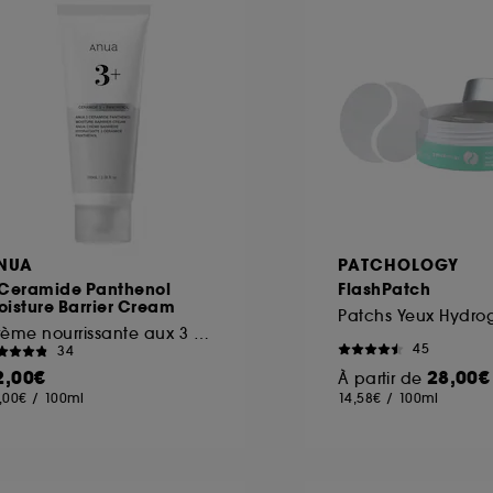
ôt et la lecture de ces traceurs requiert votre accord. V
rsonnaliser mes choix" ci-dessous ou décider de "tout ac
s Cookies, pour les finalités acceptées, avec les données
ur refuser tous les cookies, cliques sur "continuer sans a
tez obtenir plus d'information sur les cookies utilisés,
cliq
NUA
PATCHOLOGY
 Ceramide Panthenol
FlashPatch
isture Barrier Cream
Crème nourrissante aux 3 céramides
45
34
2,00€
28,00€
À partir de
,00€
/
100ml
14,58€
/
100ml