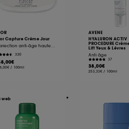
IOR
AVENE
ior Capture Crème Jour
HYALURON ACTIV
PROCEDURE Crème
Correction anti-âge haute performance
Lift Yeux & Lèvres
320
Anti âge
37
48,00€
38,00€
6,00€
/
100ml
253,33€
/
100ml
u web