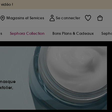
 vidéo !
Magasins
et Services
Se connecter
s
Sephora Collection
Bons Plans & Cadeaux
Sepho
, masque
folier,