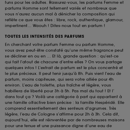
funs pour les adultes. Rassurez-vous, les parfums Femme et
parfums Homme sont tellement variés et nombreux que
vous n’aurez aucun mal à dénicher la composition qui
reflète ce que vous êtes : libre, rock, authentique, glamour,
impertinent... Waouh ! Dites-nous tout en parfum !
TOUTES LES INTENSITÉS DES PARFUMS
En cherchant votre parfum Femme ou parfum Homme,
vous avez peut-être constaté qu’une même fragrance peut
se décliner en ou en ... Et là, grande question : qu’est-ce
qui fait l’atout de chacune d’entre elles ? On vous partage
quelques infos ! L’extrait de parfum est le plus concentré et
le plus précieux. Il peut tenir jusqu’à 8h. Puis vient l’eau de
parfum, moins capiteuse, qui sera votre alliée pour 4h
environ. L’eau de toilette, plus fraîche et légère, vous
habillera de liberté pour 3h à 5h. Pas mal du tout ! Et l’
dans tout ça ? Voilà une catégorie à part qui appartient à
une famille olfactive bien précise : la famille Hespéridé. Elle
comprend essentiellement des senteurs d'agrumes. Très
légère, l’eau de Cologne s’affirme pour 2h à 3h. Cela dit,
aujourd’hui, elle est réinventée par de nombreuses maisons
pour une tenue et une puissance digne d’une eau de