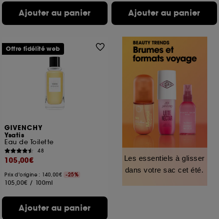
Ajouter au panier
Ajouter au panier
Offre fidélité web
GIVENCHY
Ysatis
Eau de Toilette
48
Les essentiels à glisser
105,00€
dans votre sac cet été.
Prix d'origine : 140,00€
-25%
105,00€
/
100ml
Ajouter au panier