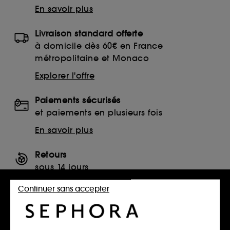
En savoir plus
Livraison standard offerte
à domicile dès 60€ en France
métropolitaine et Monaco
Explorer l'offre
Paiements sécurisés
et paiements en plusieurs fois
En savoir plus
Retours
sous 14 jours
Retourner mon article
Continuer sans accepter
SERVICES, CONTACT ET CONDITIONS DES OFFRES