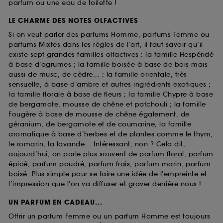
parfum ou une eau de toilette !
LE CHARME DES NOTES OLFACTIVES
Si on veut parler des parfums Homme, parfums Femme ou
parfums Mixtes dans les règles de l’art, il faut savoir qu’il
existe sept grandes familles olfactives : la famille Hespéridé
à base d’agrumes ; la famille boisée à base de bois mais
aussi de musc, de cèdre... ; la famille orientale, très
sensuelle, à base d’ambre et autres ingrédients exotiques ;
la famille florale à base de fleurs ; la famille Chypre à base
de bergamote, mousse de chêne et patchouli ; la famille
Fougère à base de mousse de chêne également, de
géranium, de bergamote et de coumarine, la famille
aromatique à base d’herbes et de plantes comme le thym,
le romarin, la lavande... Intéressant, non ? Cela dit,
aujourd’hui, on parle plus souvent de
parfum floral
,
parfum
épicé
,
parfum poudré
,
parfum frais
,
parfum marin
,
parfum
boisé
. Plus simple pour se faire une idée de l’empreinte et
l’impression que l’on va diffuser et graver derrière nous !
UN PARFUM EN CADEAU...
Offrir un parfum Femme ou un parfum Homme est toujours