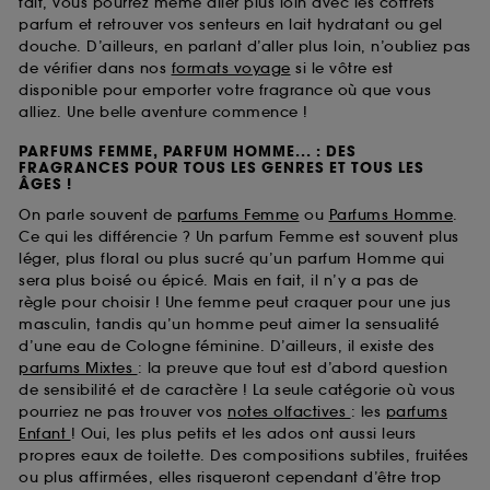
fait, vous pourrez même aller plus loin avec les coffrets
parfum et retrouver vos senteurs en lait hydratant ou gel
douche. D’ailleurs, en parlant d’aller plus loin, n’oubliez pas
de vérifier dans nos
formats voyage
si le vôtre est
disponible pour emporter votre fragrance où que vous
alliez. Une belle aventure commence !
PARFUMS FEMME, PARFUM HOMME... : DES
FRAGRANCES POUR TOUS LES GENRES ET TOUS LES
ÂGES !
On parle souvent de
parfums Femme
ou
Parfums Homme
.
Ce qui les différencie ? Un parfum Femme est souvent plus
léger, plus floral ou plus sucré qu’un parfum Homme qui
sera plus boisé ou épicé. Mais en fait, il n’y a pas de
règle pour choisir ! Une femme peut craquer pour une jus
masculin, tandis qu’un homme peut aimer la sensualité
d’une eau de Cologne féminine. D’ailleurs, il existe des
parfums Mixtes
: la preuve que tout est d’abord question
de sensibilité et de caractère ! La seule catégorie où vous
pourriez ne pas trouver vos
notes olfactives
: les
parfums
Enfant
! Oui, les plus petits et les ados ont aussi leurs
propres eaux de toilette. Des compositions subtiles, fruitées
ou plus affirmées, elles risqueront cependant d’être trop