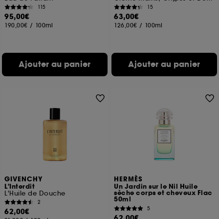
115
15
95,00€
63,00€
190,00€
/
100ml
126,00€
/
100ml
Ajouter au panier
Ajouter au panier
GIVENCHY
HERMÈS
L'Interdit
Un Jardin sur le Nil Huile
sèche corps et cheveux Flac
L'Huile de Douche
50ml
2
5
62,00€
62,00€