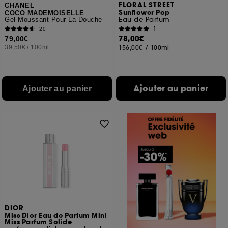
FLORAL STREET
CHANEL
Sunflower Pop
COCO MADEMOISELLE
Eau de Parfum
Gel Moussant Pour La Douche
1
20
78,00€
79,00€
39,50€
/
100ml
156,00€
/
100ml
Ajouter au panier
Ajouter au panier
DIOR
Miss Dior Eau de Parfum Mini
Miss Parfum Solide