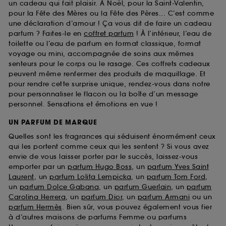
un cadeau qui fait plaisir. À Noël, pour la Saint-Valentin,
pour la Fête des Mères ou la Fête des Pères... C’est comme
une déclaration d’amour ! Ça vous dit de faire un cadeau
parfum ? Faites-le en
coffret parfum
! À l’intérieur, l’eau de
toilette ou l’eau de parfum en format classique, format
voyage ou mini, accompagnée de soins aux mêmes
senteurs pour le corps ou le rasage. Ces coffrets cadeaux
peuvent même renfermer des produits de maquillage. Et
pour rendre cette surprise unique, rendez-vous dans notre
pour personnaliser le flacon ou la boîte d’un message
personnel. Sensations et émotions en vue !
UN PARFUM DE MARQUE
Quelles sont les fragrances qui séduisent énormément ceux
qui les portent comme ceux qui les sentent ? Si vous avez
envie de vous laisser porter par le succès, laissez-vous
emporter par un
parfum Hugo Boss
, un
parfum Yves Saint
Laurent
, un
parfum Lolita Lempicka
, un
parfum Tom Ford
,
un
parfum Dolce Gabana
, un
parfum Guerlain
, un
parfum
Carolina Herrera
, un
parfum Dior
, un
parfum Armani
ou un
parfum Hermès
. Bien sûr, vous pouvez également vous fier
à d’autres maisons de parfums Femme ou parfums