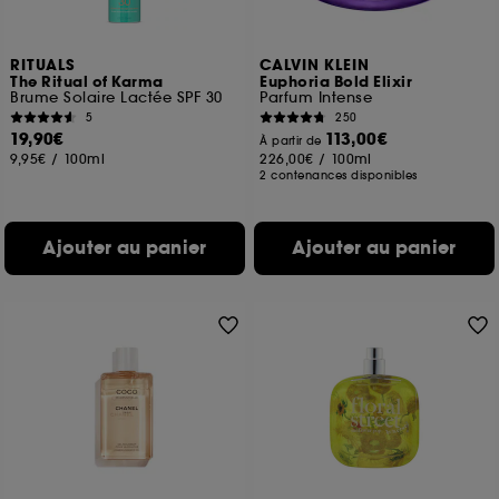
RITUALS
CALVIN KLEIN
The Ritual of Karma
Euphoria Bold Elixir
Brume Solaire Lactée SPF 30
Parfum Intense
5
250
19,90€
113,00€
À partir de
9,95€
/
100ml
226,00€
/
100ml
2 contenances disponibles
Ajouter au panier
Ajouter au panier