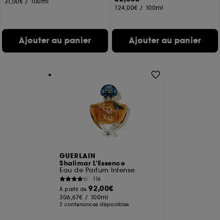
31,00€
/
100ml
124,00€
/
100ml
Ajouter au panier
Ajouter au panier
GUERLAIN
Shalimar L'Essence
Eau de Parfum Intense
116
92,00€
À partir de
306,67€
/
100ml
3 contenances disponibles