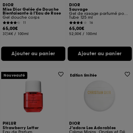
DIOR
DIOR
Miss Dior Gelée de Douche
Sauvage
Bienfaisante à l'Eau de Rose
Gel de rasage parfumé pour homme
Gel douche corps
Tube 125 ml
11
16
65,00€
65,00€
37,14€
/
100ml
52,00€
/
100ml
Ajouter au panier
Ajouter au panier
Nouveauté
Edition limitée
PHLUR
DIOR
Strawberry Letter
J'adore Les Adorables
Eau de Parfum
Crème Mains, Ongles et Décolleté