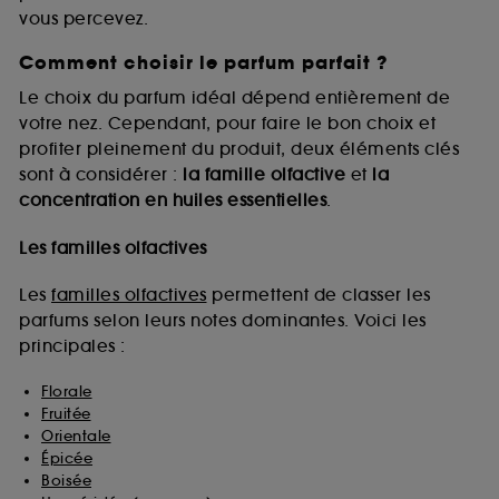
vous percevez.
Comment choisir le parfum parfait ?
A l'exception des cookies techniques, le dépôt et la
lecture de ces traceurs requiert votre accord. Vous
Le choix du parfum idéal dépend entièrement de
pouvez personnaliser vos choix concernant le dépôt
votre nez. Cependant, pour faire le bon choix et
de ces cookies grâce au bouton "personnaliser mes
profiter pleinement du produit, deux éléments clés
choix" ci-dessous ou décider de "tout accepter".
sont à considérer :
la famille olfactive
et
la
Sephora pourra associer les informations de
concentration en huiles essentielles
.
navigation collectées par ces Cookies, pour les
finalités acceptées, avec les données personnelles
collectées ou générées lors de votre activité en ligne
Les familles olfactives
ou en magasin. Pour refuser tous les cookies, cliques
sur "continuer sans accepter". Voous pouvez à tout
Les
familles olfactives
permettent de classer les
moment choisir de retirer votrte consentement. Si vous
parfums selon leurs notes dominantes. Voici les
souhaitez obtenir plus d'information sur les cookies
principales :
utilisés,
cliquez
ici
.
Florale
Fruitée
Orientale
Épicée
Boisée