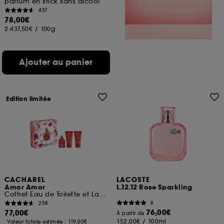
parfum en stick sans alcool
457
78,00€
2.437,50€
/
100g
Ajouter au panier
Edition limitée
CACHAREL
LACOSTE
Amor Amor
L.12.12 Rose Sparkling
Coffret Eau de Toilette et Laits pour le Corps
6
258
76,00€
77,00€
À partir de
152,00€
/
100ml
Valeur totale estimée :
119,00€