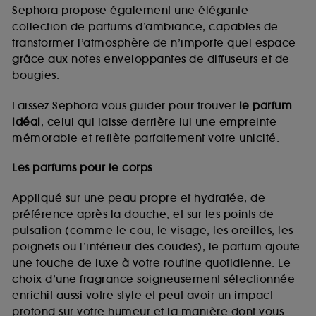
de vous plaire via des publicités, y compris sur des
Sephora propose également une élégante
sites tiers et sur les réseaux sociaux, sur la base
collection de parfums d’ambiance, capables de
des pages que vous avez consultées, de votre
transformer l’atmosphère de n’importe quel espace
navigation, et de l'historique de vos interactions.
grâce aux notes enveloppantes de diffuseurs et de
Cookies de mesure d’audience :
ils nous
bougies.
permettent de réaliser des statistiques de
fréquentation et de navigation sur notre site afin
Laissez Sephora vous guider pour trouver
le parfum
d’en améliorer la performance.
idéal
, celui qui laisse derrière lui une empreinte
Cookies de sécurisation des paiements en ligne :
mémorable et reflète parfaitement votre unicité.
ils nous permettent de lutter notamment contre les
fraudes aux moyens de paiement et les
Les parfums pour le corps
usurpations d’identité.
Appliqué sur une peau propre et hydratée, de
Cookies fonctionnels :
il s’agit de cookies
préférence après la douche, et sur les points de
permettant l’affichage et/ou la fourniture de
pulsation (comme le cou, le visage, les oreilles, les
certaines fonctionnalités du site, tel que les
cookies d’authentification qui sont utilisés afin de
poignets ou l’intérieur des coudes), le parfum ajoute
vous faire bénéficier de l’authentification
une touche de luxe à votre routine quotidienne. Le
prolongée vous permettant d’accéder à votre
choix d’une fragrance soigneusement sélectionnée
compte lors de votre prochaine visite sur le site
enrichit aussi votre style et peut avoir un impact
sans saisir à nouveau votre identifiant et mot de
profond sur votre humeur et la manière dont vous
passe.