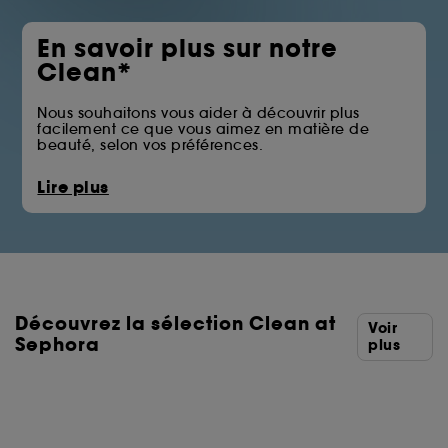
En savoir plus sur notre
Clean*
Nous souhaitons vous aider à découvrir plus
facilement ce que vous aimez en matière de
beauté, selon vos préférences.
La pastille Clean at Sephora vous permet
Lire plus
d’identifier les produits qui écartent certains des
ingrédients issus des familles telles que les huiles
minérales, les sulfates, les solvants ou les filtres UV
chimiques.
Vous trouverez ci-dessous la liste complète des
ingrédients écartés.
Découvrez la sélection Clean at
*Clean at Sephora = Des formules aux ingrédients
Voir
sélectionnés avec soin.
Sephora
plus