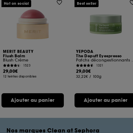
Hot on social
Best seller
MERIT BEAUTY
YEPODA
Flush Balm
The Depuff Eyespresso
Blush Crème
Patchs décongestionnan
1523
1321
29,00€
29,00€
32,22€
/
100g
12 teintes disponibles
Ajouter au panier
Ajouter au panier
Nos marques Clean at Sephora