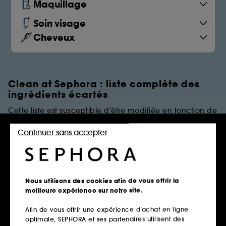
Maquillage
Soin visage
Cheveux
Clean at Sephora : liste complète des
ingrédients écartés
Cette liste est susceptible d'être modifiée en fonction de
dernières évolutions réglementaires et/ou scientifiques.
Continuer sans accepter
PARFUMS
Règles de restrictions
Nous utilisons des cookies afin de vous offrir la
meilleure expérience sur notre site.
Afin de vous offrir une expérience d’achat en ligne
Parfums Synthétiques
optimale, SEPHORA et ses partenaires utilisent des