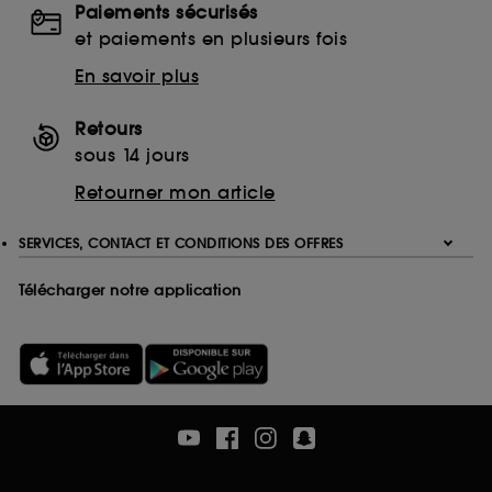
Paiements sécurisés
Ethanolamine (ETA)
et paiements en plusieurs fois
Monoethanolamine (MEA)
Triethanolamine (TEA)
En savoir plus
EDTA
Ethylenediaminetetraacetic Acid
Retours
Disodium EDTA
sous 14 jours
Calcium Disodium EDTA
Retourner mon article
Tetrasodium EDTA
Trisodium EDTA
SERVICES, CONTACT ET CONDITIONS DES OFFRES
Télécharger notre application