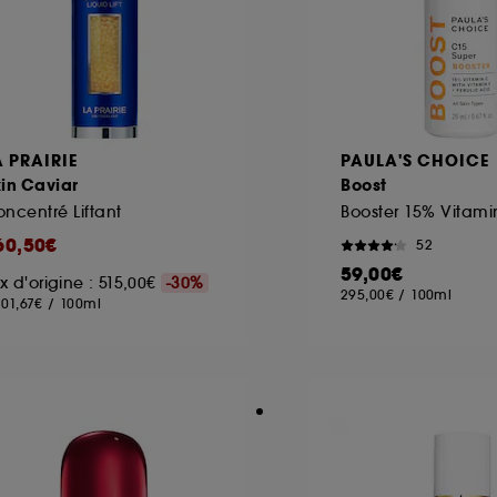
A PRAIRIE
PAULA'S CHOICE
in Caviar
Boost
ncentré Liftant
Booster 15% Vitami
60,50€
52
59,00€
ix d'origine : 515,00€
-30%
295,00€
/
100ml
201,67€
/
100ml