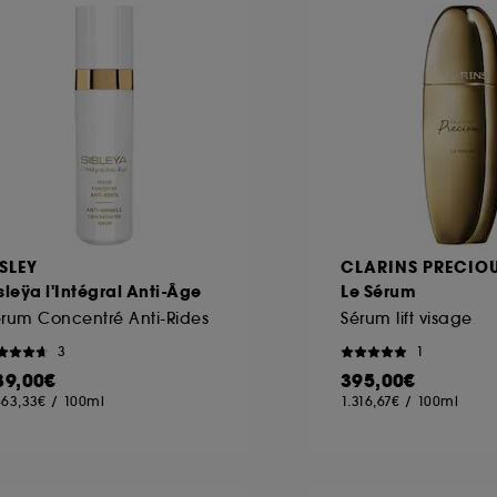
ôt et la lecture de ces traceurs requiert votre accord. V
rsonnaliser mes choix" ci-dessous ou décider de "tout ac
s Cookies, pour les finalités acceptées, avec les données
ur refuser tous les cookies, cliques sur "continuer sans a
tez obtenir plus d'information sur les cookies utilisés,
cliq
ISLEY
CLARINS PRECIO
sleÿa l'Intégral Anti-Âge
Le Sérum
rum Concentré Anti-Rides
Sérum lift visage
3
1
39,00€
395,00€
463,33€
/
100ml
1.316,67€
/
100ml