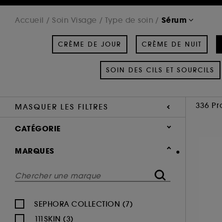
Sérum
Accueil
Soin Visage
Type de soin
CRÈME DE JOUR
CRÈME DE NUIT
SOIN DES CILS ET SOURCILS
336 Pr
MASQUER LES FILTRES
CATÉGORIE
Soin Visage
MARQUES
Type de soin
Crème de jour (407)
SEPHORA COLLECTION (7)
Crème de nuit (110)
111SKIN (3)