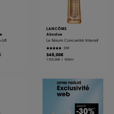
LANCÔME
e
Absolue
Lift
Le Sérum Concentré Intensif
200
€
345,00€
1.150,00€
/
100ml