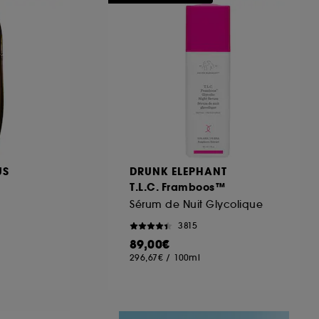
ous pouvez personnaliser vos choix concernant
cepter". Sephora pourra associer les
 personnelles collectées ou générées lors
ccepter". Voous pouvez à tout moment choisir
uez
ici
.
US
DRUNK ELEPHANT
T.L.C. Framboos™
Sérum de Nuit Glycolique
3815
89,00€
296,67€
/
100ml