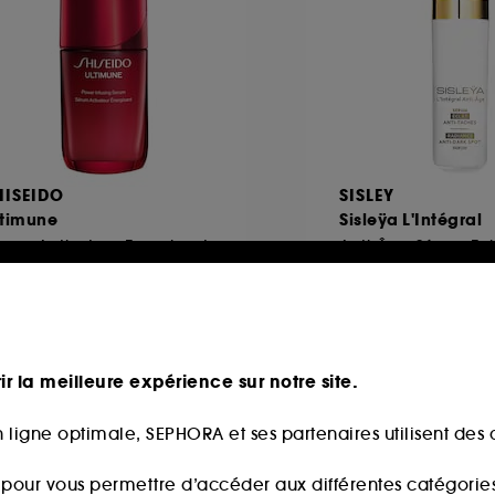
HISEIDO
SISLEY
ltimune
Sisleÿa L'Intégral
rum Activateur Energisant
297
3
102,00€
479,00€
partir de
8,00€
/
100ml
1.596,67€
/
100ml
ir la meilleure expérience sur notre site.
 ligne optimale, SEPHORA et ses partenaires utilisent des c
Exclu
s pour vous permettre d’accéder aux différentes catégories, 