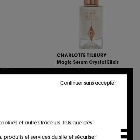
CHARLOTTE TILBURY
Magic Serum Crystal Elixir
Anti-Âge Sérum Eclat Anti-Tâches
Sérum soin visage
1388
Continuer sans accepter
82,00€
À partir de
273,33€
/
100ml
ookies et autres traceurs, tels que des :
produits et services du site et sécuriser