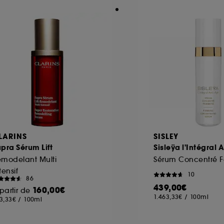
LARINS
SISLEY
pra Sérum Lift
Sisleÿa l'Intégral 
emodelant Multi
Sérum Concentré 
tensif
10
86
439,00€
160,00€
partir de
1.463,33€
/
100ml
3,33€
/
100ml