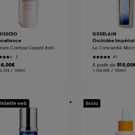
HISEIDO
GUERLAIN
enefiance
Orchidée Impérial
Sérum Contour Lissant Anti-Rides
Le Concentré Micro-
3
41
48,00€
510,00
À partir de
3,33€
/
100ml
1.700,00€
/
100ml
 fidélité web
Exclu