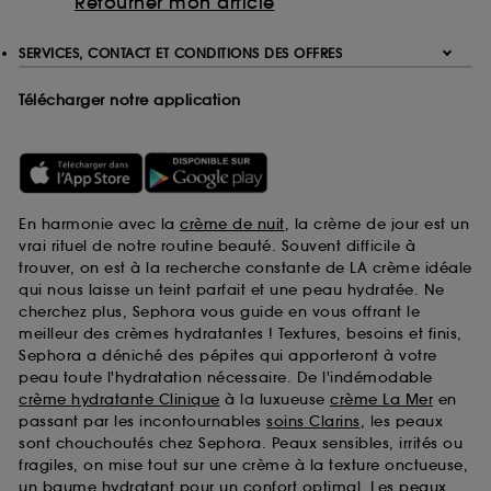
Retourner mon article
de ces cookies grâce au bouton "personnaliser mes
choix" ci-dessous ou décider de "tout accepter".
SERVICES, CONTACT ET CONDITIONS DES OFFRES
Sephora pourra associer les informations de
navigation collectées par ces Cookies, pour les
finalités acceptées, avec les données personnelles
Télécharger notre application
collectées ou générées lors de votre activité en ligne
ou en magasin. Pour refuser tous les cookies, cliques
sur "continuer sans accepter". Voous pouvez à tout
moment choisir de retirer votrte consentement. Si vous
souhaitez obtenir plus d'information sur les cookies
utilisés,
cliquez
ici
.
En harmonie avec la
crème de nuit
, la crème de jour est un
vrai rituel de notre routine beauté. Souvent difficile à
trouver, on est à la recherche constante de LA crème idéale
qui nous laisse un teint parfait et une peau hydratée. Ne
cherchez plus, Sephora vous guide en vous offrant le
meilleur des crèmes hydratantes ! Textures, besoins et finis,
Sephora a déniché des pépites qui apporteront à votre
peau toute l'hydratation nécessaire. De l'indémodable
crème hydratante Clinique
à la luxueuse
crème La Mer
en
passant par les incontournables
soins Clarins
, les peaux
sont chouchoutés chez Sephora. Peaux sensibles, irrités ou
fragiles, on mise tout sur une crème à la texture onctueuse,
un baume hydratant pour un confort optimal. Les peaux