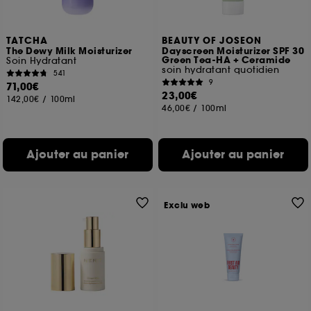
TATCHA
BEAUTY OF JOSEON
The Dewy Milk Moisturizer
Dayscreen Moisturizer SPF 30
Green Tea-HA + Ceramide
Soin Hydratant
soin hydratant quotidien
541
9
71,00€
23,00€
142,00€
/
100ml
46,00€
/
100ml
Ajouter au panier
Ajouter au panier
Exclu web