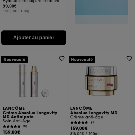
Hydratant Repulpant Fortifiant
99,00€
198,00€
/
100g
Ajouter au panier
Nouveauté
Nouveauté
LANCÔME
LANCÔME
Crème Absolue Longevity
Absolue Longevity MD
MD Anticipate
Crème anti-âge
Soin Anti-Âge
97
90
159,00€
159,00€
318,00€
/
100ml