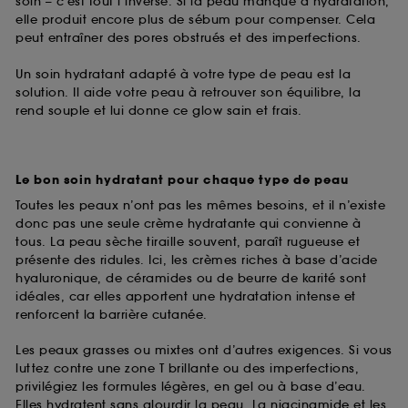
soin – c’est tout l’inverse. Si la peau manque d’hydratation,
elle produit encore plus de sébum pour compenser. Cela
peut entraîner des pores obstrués et des imperfections.
Un soin hydratant adapté à votre type de peau est la
solution. Il aide votre peau à retrouver son équilibre, la
rend souple et lui donne ce glow sain et frais.
Le bon soin hydratant pour chaque type de peau
Toutes les peaux n’ont pas les mêmes besoins, et il n’existe
donc pas une seule crème hydratante qui convienne à
tous. La peau sèche tiraille souvent, paraît rugueuse et
présente des ridules. Ici, les crèmes riches à base d’acide
hyaluronique, de céramides ou de beurre de karité sont
idéales, car elles apportent une hydratation intense et
renforcent la barrière cutanée.
Les peaux grasses ou mixtes ont d’autres exigences. Si vous
luttez contre une zone T brillante ou des imperfections,
privilégiez les formules légères, en gel ou à base d’eau.
Elles hydratent sans alourdir la peau. La niacinamide et les