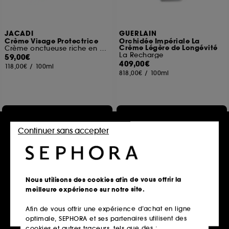
JACADI
GUERLAIN
Crème Visage Protectrice
Orchidée Impériale La
Crème Légère de Longévité
Crème onctueuse riche en Acide Hyaluronique
La Recharge
59,00€
409,00€
118,00€
/
100ml
818,00€
/
100ml
Ajouter au panier
Ajouter au panier
Continuer sans accepter
Nous utilisons des cookies afin de vous offrir la
meilleure expérience sur notre site.
Afin de vous offrir une expérience d’achat en ligne
optimale, SEPHORA et ses partenaires utilisent des
cookies et autres traceurs, tels que des :