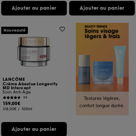
Ajouter au panier
Ajouter au panier
Nouveauté
LANCÔME
Crème Absolue Longevity
MD Intercept
Soin Anti-Âge
99
Textures légères,
159,00€
confort longue durée.
318,00€
/
100ml
Ajouter au panier